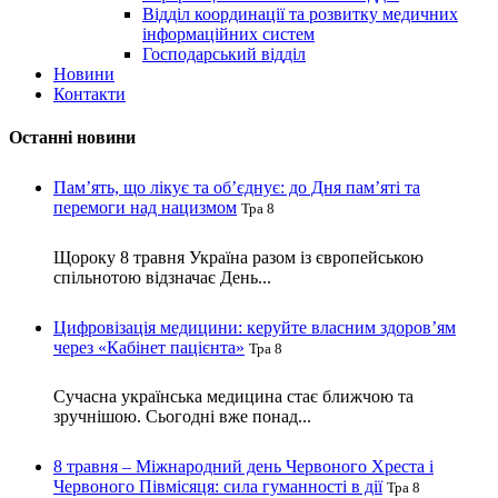
Відділ координації та розвитку медичних
інформаційних систем
Господарський відділ
Новини
Контакти
Останні новини
Пам’ять, що лікує та об’єднує: до Дня пам’яті та
перемоги над нацизмом
Тра 8
Щороку 8 травня Україна разом із європейською
спільнотою відзначає День...
Цифровізація медицини: керуйте власним здоров’ям
через «Кабінет пацієнта»
Тра 8
Сучасна українська медицина стає ближчою та
зручнішою. Сьогодні вже понад...
8 травня – Міжнародний день Червоного Хреста і
Червоного Півмісяця: сила гуманності в дії
Тра 8