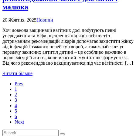
малюка
20 Жовтня, 2025
Новини
Хоч довкола вакцинації вагітних досі побутують певні
упередження та міфи, щеплення під час вагітності з
дотриманням рекомендацій лікарів допомагає захистити жінку
від інфекцій і тяжкого перебігу хвороб, а також забезпечує
передачу захисних антитіл дитині – це особливо важливо в
перші місяці її життя, коли власний імунітет ще формується.
Від чого рекомендовано вакцинуватися під час вагітності […]
Читати більше
Prev
1
2
3
4
5
6
Next