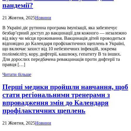
пандемії?
21 Жовтня, 2025
Новини
В Україні діє рутинна програма імунізації, яка забезпечує
безбар’єрний доступ до вакцинації для кожного — незалежно
від віку чи місця проживання. Вакцинація дітей проводиться
відповідно до Календаря профілактичних щеплень в Україні,
що включає захист від 10 небезпечних інфекцій, зокрема
поліомієліту, кору, дифтерії, кашлюку, гепатиту В та інших.
Для дорослих передбачена ревакцинація проти дифтерії та
правця […]
Читати більше
Перші медики пройшли навчання, щоб
стати регіональними тренерами з
впровадження змін до Календаря
профілактичних щеплень
21 Жовтня, 2025
Новини