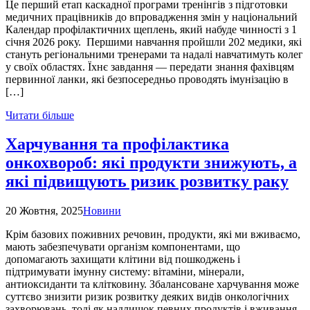
Це перший етап каскадної програми тренінгів з підготовки
медичних працівників до впровадження змін у національний
Календар профілактичних щеплень, який набуде чинності з 1
січня 2026 року. Першими навчання пройшли 202 медики, які
стануть регіональними тренерами та надалі навчатимуть колег
у своїх областях. Їхнє завдання — передати знання фахівцям
первинної ланки, які безпосередньо проводять імунізацію в
[…]
Читати більше
Харчування та профілактика
онкохвороб: які продукти знижують, а
які підвищують ризик розвитку раку
20 Жовтня, 2025
Новини
Крім базових поживних речовин, продукти, які ми вживаємо,
мають забезпечувати організм компонентами, що
допомагають захищати клітини від пошкоджень і
підтримувати імунну систему: вітаміни, мінерали,
антиоксиданти та клітковину. Збалансоване харчування може
суттєво знизити ризик розвитку деяких видів онкологічних
захворювань, тоді як надлишок певних продуктів і вживання