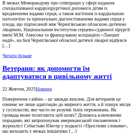
В межах Меморандуму про співпрацю у сфері надання
спеціалізованої кардіохірургічної допомоги дітям із
вродженими вадами серця, а також вагітним із кардіальною
патологією та пренатально діагностованими вадами серця у
плода, що підписаний між Чернігівською обласною дитячою
лікарнею, Національним інститутом серцево-судинної хірургії
імені М.М. Амосова та французькою асоціацією «Ланцюг
надії», на базі Чернігівської обласної дитячої лікарні відбувся
[…]
Читати більше
Ветерани: як допомогти їм
адаптуватися в цивільному житті
22 Жовтня, 2025
Новини
Повернення з війни – це завжди виклик. Для ветеранів це
означає не лише адаптацію до мирного життя, а й пошук місця
у суспільстві, яке часто не розуміє їхніх переживань. Як
громада може полегшити цей шлях? Ділимось ключовими
порадами, які запропонував американський письменник і
журналіст Себастьян Юнгер у подкасті «Простими словами»,
що виходить у межах ініціативи […]