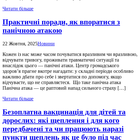
Читати більше
Практичні поради, як впоратися з
панічною атакою
22 Жовтня, 2025
Новини
Кожен із нас може часом почуватися вразливим чи вразливою,
відчувати тривогу, проживати травматичні ситуації та
внаслідок цього — панічні атаки. Центр громадського
здоров’я прагне вкотре нагадати: у складні періоди особливо
важливо дбати про себе і звертатися по допомогу, якщо
відчуваєте, що не справляєтеся. Що таке панічна атака
Панічна атака — це раптовий напад сильного страху […]
Читати більше
Безоплатна вакцинація для дітей та
дорослих: які щеплення і для кого
передбачені та чи працюють наразі
пункти щеплень як це було під час