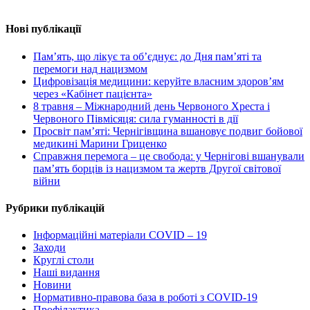
Нові публікації
Пам’ять, що лікує та об’єднує: до Дня пам’яті та
перемоги над нацизмом
Цифровізація медицини: керуйте власним здоров’ям
через «Кабінет пацієнта»
8 травня – Міжнародний день Червоного Хреста і
Червоного Півмісяця: сила гуманності в дії
Просвіт пам’яті: Чернігівщина вшановує подвиг бойової
медикині Марини Гриценко
Справжня перемога – це свобода: у Чернігові вшанували
пам’ять борців із нацизмом та жертв Другої світової
війни
Рубрики публікацій
Інформаційні матеріали COVID – 19
Заходи
Круглі столи
Наші видання
Новини
Нормативно-правова база в роботі з COVID-19
Профілактика