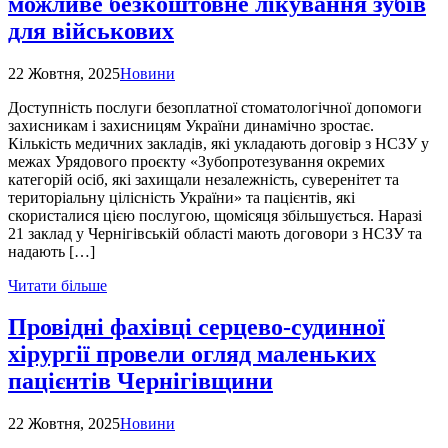
можливе безкоштовне лікування зубів
для військових
22 Жовтня, 2025
Новини
Доступність послуги безоплатної стоматологічної допомоги
захисникам і захисницям України динамічно зростає.
Кількість медичних закладів, які укладають договір з НСЗУ у
межах Урядового проєкту «Зубопротезування окремих
категорій осіб, які захищали незалежність, суверенітет та
територіальну цілісність України» та пацієнтів, які
скористалися цією послугою, щомісяця збільшується. Наразі
21 заклад у Чернігівській області мають договори з НСЗУ та
надають […]
Читати більше
Провідні фахівці серцево-судинної
хірургії провели огляд маленьких
пацієнтів Чернігівщини
22 Жовтня, 2025
Новини