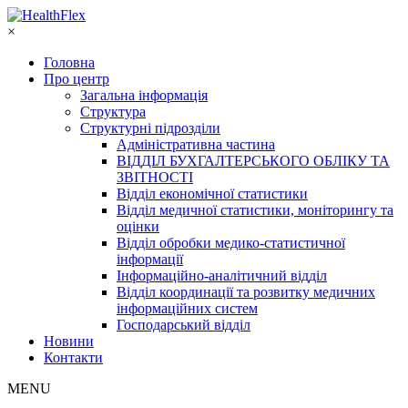
×
Головна
Про центр
Загальна інформація
Структура
Структурні підрозділи
Адміністративна частина
ВІДДІЛ БУХГАЛТЕРСЬКОГО ОБЛІКУ ТА
ЗВІТНОСТІ
Відділ економічної статистики
Відділ медичної статистики, моніторингу та
оцінки
Відділ обробки медико-статистичної
інформації
Інформаційно-аналітичний відділ
Відділ координації та розвитку медичних
інформаційних систем
Господарський відділ
Новини
Контакти
MENU