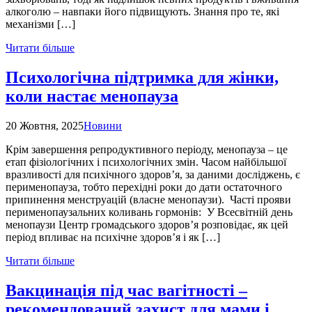
алкоголю – навпаки його підвищують. Знання про те, які
механізми […]
Читати більше
Психологічна підтримка для жінки,
коли настає менопауза
20 Жовтня, 2025
Новини
Крім завершення репродуктивного періоду, менопауза – це
етап фізіологічних і психологічних змін. Часом найбільшої
вразливості для психічного здоров’я, за даними досліджень, є
перименопауза, тобто перехідні роки до дати остаточного
припинення менструацій (власне менопаузи). Часті прояви
перименопаузальних коливань гормонів: У Всесвітній день
менопаузи Центр громадського здоров’я розповідає, як цей
період впливає на психічне здоров’я і як […]
Читати більше
Вакцинація під час вагітності –
рекомендований захист для мами і