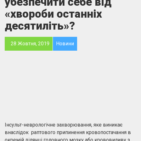
убезпечити себе від
«хвороби останніх
десятиліть»?
28 Жовтня, 2019
Новини
Інсульт-неврологічне захворювання, яке виникає
внаслідок раптового припинення кровопостачання в
окремій ділянці головного мозку або крововиливу з