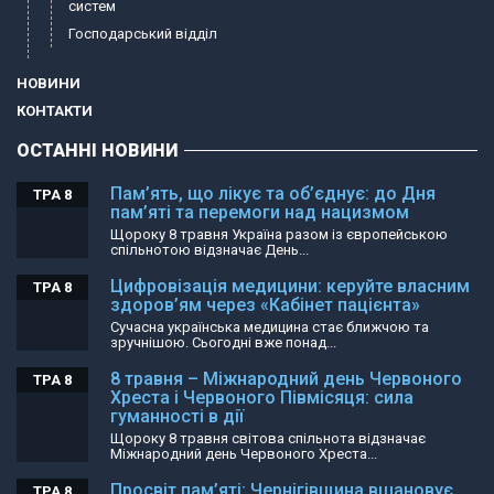
систем
Господарський відділ
НОВИНИ
КОНТАКТИ
ОСТАННІ НОВИНИ
Пам’ять, що лікує та об’єднує: до Дня
ТРА 8
пам’яті та перемоги над нацизмом
Щороку 8 травня Україна разом із європейською
спільнотою відзначає День...
Цифровізація медицини: керуйте власним
ТРА 8
здоров’ям через «Кабінет пацієнта»
Сучасна українська медицина стає ближчою та
зручнішою. Сьогодні вже понад...
8 травня – Міжнародний день Червоного
ТРА 8
Хреста і Червоного Півмісяця: сила
гуманності в дії
Щороку 8 травня світова спільнота відзначає
Міжнародний день Червоного Хреста...
Просвіт пам’яті: Чернігівщина вшановує
ТРА 8