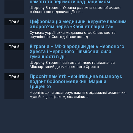
пам’яті та перемоги над нацизмом
Щороку 8 травня Україна разом із європейською
спільнотою відзначає День...
Цифровізація медицини: керуйте власним
ТРА 8
здоров’ям через «Кабінет пацієнта»
Сучасна українська медицина стає ближчою та
зручнішою. Сьогодні вже понад...
8 травня – Міжнародний день Червоного
ТРА 8
Хреста і Червоного Півмісяця: сила
гуманності в дії
Щороку 8 травня світова спільнота відзначає
Міжнародний день Червоного Хреста...
Просвіт пам’яті: Чернігівщина вшановує
ТРА 8
подвиг бойової медикині Марини
Гриценко
Чернігівщина вшановує пам’ять відважної землячки,
музейниці за фахом, яка змінила...