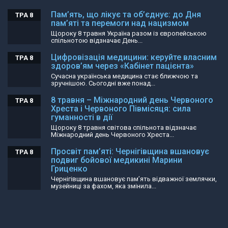
Пам’ять, що лікує та об’єднує: до Дня
ТРА 8
пам’яті та перемоги над нацизмом
Щороку 8 травня Україна разом із європейською
спільнотою відзначає День...
Цифровізація медицини: керуйте власним
ТРА 8
здоров’ям через «Кабінет пацієнта»
Сучасна українська медицина стає ближчою та
зручнішою. Сьогодні вже понад...
8 травня – Міжнародний день Червоного
ТРА 8
Хреста і Червоного Півмісяця: сила
гуманності в дії
Щороку 8 травня світова спільнота відзначає
Міжнародний день Червоного Хреста...
Просвіт пам’яті: Чернігівщина вшановує
ТРА 8
подвиг бойової медикині Марини
Гриценко
Чернігівщина вшановує пам’ять відважної землячки,
музейниці за фахом, яка змінила...