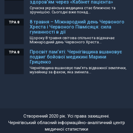
здоров’ям через «Кабінет пацієнта»
Сучасна українська медицина стає ближчою та
зручнішою. Сьогодні вже понад...
8 травня – Міжнародний день Червоного
ТРА 8
Хреста і Червоного Півмісяця: сила
гуманності в дії
Щороку 8 травня світова спільнота відзначає
Міжнародний день Червоного Хреста...
Просвіт пам’яті: Чернігівщина вшановує
ТРА 8
подвиг бойової медикині Марини
Гриценко
Чернігівщина вшановує пам’ять відважної землячки,
музейниці за фахом, яка змінила...
Створенний 2020 рік. Усі права захищенні.
Чернігівський обласний інформаційно-аналітичний центр
медичної статистики