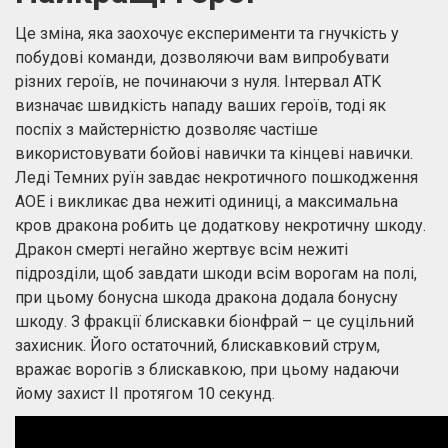
Це зміна, яка заохочує експерименти та гнучкість у
побудові команди, дозволяючи вам випробувати
різних героїв, не починаючи з нуля. Інтервал ATK
визначає швидкість нападу ваших героїв, тоді як
поспіх з майстерністю дозволяє частіше
використовувати бойові навички та кінцеві навички.
Леді Темних руїн завдає некротичного пошкодження
AOE і викликає два нежиті одиниці, а максимальна
кров дракона робить це додаткову некротичну шкоду.
Дракон смерті негайно жертвує всім нежиті
підрозділи, щоб завдати шкоди всім ворогам на полі,
при цьому бонусна шкода дракона додала бонусну
шкоду. З фракції блискавки біонфрай – це суцільний
захисник. Його остаточний, блискавковий струм,
вражає ворогів з блискавкою, при цьому надаючи
йому захист II протягом 10 секунд.