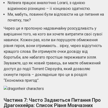
Noteera працює аналогічно Lorarii, з однією
відмінною різницею – її кінцевою здатністю.
Ми, мабуть, повинні були відповісти на це питання на
початку, так?
Через це я пропоную надзвичайну розсудливість у
вирішенні того, на кого ви хочете витратити свої сувої
навичок. Кожен раз, коли ви порушуєте обмеження
рівня героя, вони отримають… зірку, через відсутність
кращого слова. Ви отримуєте очки досвіду від
боротьби, але набагато простіше переживати зілля.
Зауважте, що як новий гравець, ви маєте обмежений
доступ до події Torrent Clepsydra, який дозволяє
скинути героїв – докладніше про це в розділі
“Економіка пригод”.
Частина 7: Часто Задаються Питання Про
Драгонхейра: Список Рівня Мовчазних