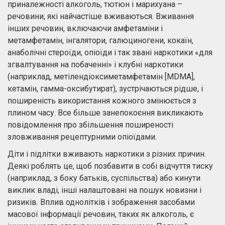
приналежності алкоголь, тютюн і марихуана –
речовини, які найчастіше вживаються. Вживання
інших речовин, включаючи амфетаміни і
метамфетамін, інгалятори, галюциногени, кокаїн,
анаболічні стероїди, опіоїди і так звані наркотики «для
згвалтування на побаченні» і клубні наркотики
(наприклад, метілендіоксиметамфетамін [MDMA],
кетамін, гамма-оксибутират), зустрічаються рідше, і
поширеність використання кожного змінюється з
плином часу. Все більше занепокоєння викликають
повідомлення про збільшення поширеності
зловживання рецептурними опіоїдами.
Діти і підлітки вживають наркотики з різних причин.
Деякі роблять це, щоб позбавити в собі відчуття тиску
(наприклад, з боку батьків, суспільства) або кинути
виклик владі, інші налаштовані на пошук новизни і
ризиків. Вплив однолітків і зображення засобами
масової інформації речовин, таких як алкоголь, є