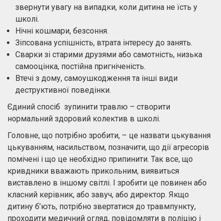
звернути увагу на випадки, коли дитина не їсть у
школі.
Нічні кошмари, безсоння.
Зіпсована успішність, втрата інтересу до занять.
Сварки зі старими друзями або самотність, низька
самооцінка, постійна пригніченість.
Втечі з дому, самоушкодження та інші види
деструктивної поведінки.
Єдиний спосіб зупинити травлю – створити
нормальний здоровий колектив в школі.
Головне, що потрібно зробити, – це назвати цькування
цькуванням, насильством, позначити, що дії агресорів
помічені і що це необхідно припинити. Так все, що
кривдники вважають прикольним, виявиться
виставлено в іншому світлі. І зробити це повинен або
класний керівник, або завуч, або директор. Якщо
дитину б’ють, потрібно звертатися до травмпункту,
проходити медичний огляд, повідомляти в поліцію і