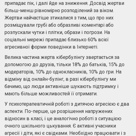
припадає пік, і далі йде на зниження. Досвід жертви
більш-менш рівномірно розподілений за віком.
Жертви найчастіше зтикалися з тим, що про них
розміщували грубі або образливі коментарі або
розпускали чутки і плітки, образи і погрози. На
соціальні мережі припадає близько 60% всієї
агресивної форми поведінки в Інтернеті.
Велика частина жертв кібербулінгу звертається за
допомогою до друзів, тільки 18% до батьків, 15% до
модераторів, 10% до однокласників, 10% до гри. На
відміну від онлайн-булінг, в разі кібербулінгу ми
бачимо, що люди активніше шукають підтримку і
мають більше можливостей її отримати.
У психотерапевтичній роботі з дитячою агресією є два
аспекти. По-перше, це розрішення напружених
відносин в класі, і це аналогічно роботі з ситуацією
очного шкільного цькування. Є активні учасники
агресії і діти, які є свідками. Необхідно працювати і з