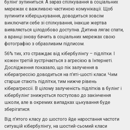
булінг зупиниться. А зараз спілкування в соціальних
мережах є важливою частиною комунікації. Щоб
зупинити кіберцькування, доводиться зовсім
виключати себе зі спілкування, інакше жертва
виявляється цілодобово доступна. Дитина лягає спати,
а вранці знову бачить в соціальних мережах свою
фотографію з образливим підписом.
56% тих, хто страждає від кібербулінгу – підлітки. І
кожен третій зустрічається з агресією в Інтернеті.
Дослідження показало, що пік залучення в
кіберагрессію доводиться на п’яті-шості класи. Чим
старше стають підлітки, тим нижче рівень
кіберагрессії. В цілому залученість підлітків в булінг і
кібербулінг знижується поступово до закінчення
школи, але в окремих випадках цькування буде
зберігатися.
Від п’ятого класу до шостого йде наростання частоти
ситуацій кібербулінгу, на шостий-сьомий класи