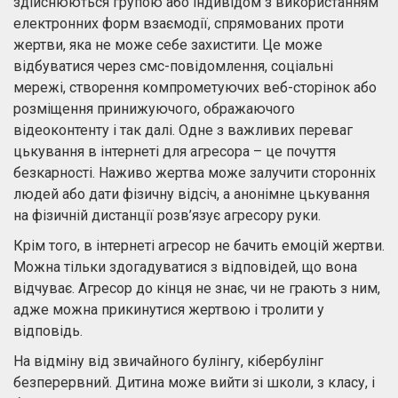
здійснюються групою або індивідом з використанням
електронних форм взаємодії, спрямованих проти
жертви, яка не може себе захистити. Це може
відбуватися через смс-повідомлення, соціальні
мережі, створення компрометуючих веб-сторінок або
розміщення принижуючого, ображаючого
відеоконтенту і так далі. Одне з важливих переваг
цькування в інтернеті для агресора – це почуття
безкарності. Наживо жертва може залучити сторонніх
людей або дати фізичну відсіч, а анонімне цькування
на фізичній дистанції розв’язує агресору руки.
Крім того, в інтернеті агресор не бачить емоцій жертви.
Можна тільки здогадуватися з відповідей, що вона
відчуває. Агресор до кінця не знає, чи не грають з ним,
адже можна прикинутися жертвою і тролити у
відповідь.
На відміну від звичайного булінгу, кібербулінг
безперервний. Дитина може вийти зі школи, з класу, і