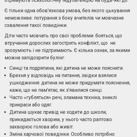
отримують психологічну індульгенцію на будь-які дії.
Є тільки одна обов’язкова умова, без якого цькування
неможливе: потурання з боку вчителів чи мовчазне
схвалення такої поведінки.
Діти часто мовчать про свої проблеми: бояться, що
втручання дорослих загострить конфлікт, що не
зрозуміють і не підтримають. Є кілька ознак, за якими
можна запідозрити булінг.
Синці та подряпини, які дитина не може пояснити.
Брехня у відповідь на питання, звідки взялися
ушкодження: дитина не може придумати пояснення,
каже, що не пам’ятає, як з’явилися синці.
Часто «губляться» речі, зламана техніка, зниклі
прикраси або одяг.
Дитина шукає привід не ходити до школи,
прикидається хворим, у нього часто раптово
захворює голова або живіт.
Зміна харчової поведінки. Особливо потрібно