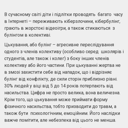
В сучасному світі діти і підлітки проводять багато часу
в Інтернеті – переживають кіберзлочини, кібербулінг,
грають в жорстокі відеоігри, а також стикаються з
булінгом в колективі.
Цькування, або булінг – агресивне переслідування
одного з членів колективу (особливо серед школярів і
студентів, але також і колег) з боку інших членів
колективу або його частини. При цькуванні жертва не
в змозі захистити себе від нападок, що і відрізняє
булінг від конфлікту, де сили сторін приблизно рівні.
30% людей у ​​віці від 5 до 14 років потерпають від
насильства. Цифра не просто велика, вона величезна.
Крім того, що цькування може приймати форму
фізичного насильства, тобто призводити до травм, а
також бути психологічним, емоційним. Його наслідки
важче помітити, але небезпека від цього не менша.