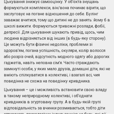
Цькування знижує самооцінку. У об’єкта знущань
формуються комплекси, він/вона починає вірити, що
заслуговує на погане відношення до себе. Булінг
заважає вчитися, тому що дитині не до занять: йому б в
школі вижити. Формуються тривожні розлади, фобії,
депресії. Для цькування шукають привід, щось, чим
людина відрізняється від інших (в будь-яку сторону).
Це можуть бути фізичні недоліки, проблеми зі
здоров’ям, погана успішність, окуляри, колір волосся
або розріз очей, відсутність модного одягу або дорогих
гаджетів, навіть неповна сім’я. Часто страждають
замкнуті особи, у яких мало друзів, домашні діти, які не
вміють спілкуватися в колективі, і взагалі всі, чия
поведінка не схожа на поведінку кривдника.
Цькування – це і можливість встановити свою владу
в такому неприродному колективі, і об’єднати
кривдників в згуртовану групу. А в будь-якій групі
відповідальність за вчинки розмивається, тобто діти