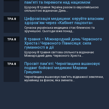
пам’яті та перемоги над нацизмом
Щороку 8 травня Україна разом із європейською
спільнотою відзначає День...
Цифровізація медицини: керуйте власним
ТРА 8
здоров’ям через «Кабінет пацієнта»
Сучасна українська медицина стає ближчою та
зручнішою. Сьогодні вже понад...
8 травня – Міжнародний день Червоного
ТРА 8
Хреста і Червоного Півмісяця: сила
гуманності в дії
Щороку 8 травня світова спільнота відзначає
Міжнародний день Червоного Хреста...
Просвіт пам’яті: Чернігівщина вшановує
ТРА 8
подвиг бойової медикині Марини
Гриценко
Чернігівщина вшановує пам’ять відважної землячки,
музейниці за фахом, яка змінила...