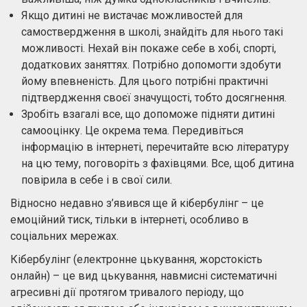
Якщо дитині не вистачає можливостей для
самоствердження в школі, знайдіть для нього такі
можливості. Нехай він покаже себе в хобі, спорті,
додаткових заняттях. Потрібно допомогти здобути
йому впевненість. Для цього потрібні практичні
підтвердження своєї значущості, тобто досягнення.
Зробіть взагалі все, що допоможе підняти дитині
самооцінку. Це окрема тема. Передивіться
інформацію в інтернеті, перечитайте всю літературу
на цю тему, поговоріть з фахівцями. Все, щоб дитина
повірила в себе і в свої сили.
Відносно недавно з’явився ще й кібербулінг – це
емоційний тиск, тільки в інтернеті, особливо в
соціальних мережах.
Кібербулінг (електронне цькування, жорстокість
онлайн) – це вид цькування, навмисні систематичні
агресивні дії протягом тривалого періоду, що