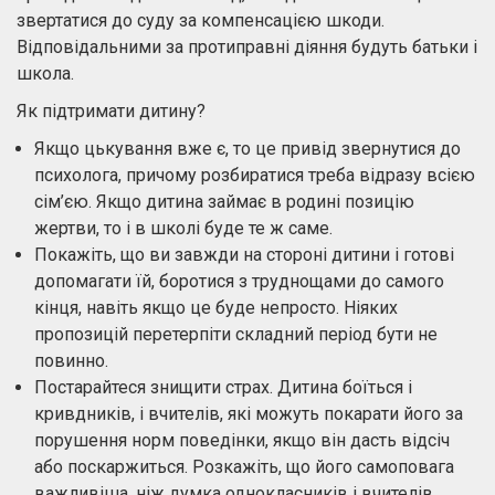
звертатися до суду за компенсацією шкоди.
Відповідальними за протиправні діяння будуть батьки і
школа.
Як підтримати дитину?
Якщо цькування вже є, то це привід звернутися до
психолога, причому розбиратися треба відразу всією
сім’єю. Якщо дитина займає в родині позицію
жертви, то і в школі буде те ж саме.
Покажіть, що ви завжди на стороні дитини і готові
допомагати їй, боротися з труднощами до самого
кінця, навіть якщо це буде непросто. Ніяких
пропозицій перетерпіти складний період бути не
повинно.
Постарайтеся знищити страх. Дитина боїться і
кривдників, і вчителів, які можуть покарати його за
порушення норм поведінки, якщо він дасть відсіч
або поскаржиться. Розкажіть, що його самоповага
важливіша, ніж думка однокласників і вчителів.