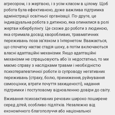
агресором, і з жертвою, і з усім класом в цілому. Щоб
робота була ефективною, дуже важлива підтримка
адміністрації освітньої організації. По-друге, це
індивідуальна робота з дитиною, яка опинилися в ролі
жертви кібербулінгу. Це схоже до роботи з людиною,
яка отримала досвід хворобливих, травматичних
переживань поза зв’язком з Інтернетом. Вважається,
що спочатку настає стадія шоку, а потім включаються
власні адаптаційні механізми. Якщо адаптаційні
механізми не спрацьовують або їх недостатньо, то ми
маємо справу з наслідками травми і необхідністю
психотерапевтичної роботи із супроводу негативних
переживань (страху, болю, приниження, руйнування
самооцінки, втрати почуття захищеності), надання
підтримки і поступовому відновленню довіри до світу.
Вживання психоактивних речовин широко поширене
серед дітей, особливо підлітків. Незалежно від
економічного благополуччя або національної