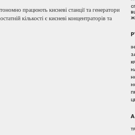
С
тономно працюють кисневі станції та генератори
В
остатній кількості є кисневі концентраторів та
Ж
Р
І
З
К
Н
Н
Н
П
Ц
А
Т