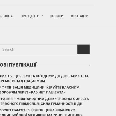
ОЛОВНА
ПРО ЦЕНТР
НОВИНИ
КОНТАКТИ
ОВІ ПУБЛІКАЦІЇ
АМ’ЯТЬ, ЩО ЛІКУЄ ТА ОБ’ЄДНУЄ: ДО ДНЯ ПАМ’ЯТІ ТА
ЕРЕМОГИ НАД НАЦИЗМОМ
ИФРОВІЗАЦІЯ МЕДИЦИНИ: КЕРУЙТЕ ВЛАСНИМ
ДОРОВ’ЯМ ЧЕРЕЗ «КАБІНЕТ ПАЦІЄНТА»
 ТРАВНЯ – МІЖНАРОДНИЙ ДЕНЬ ЧЕРВОНОГО ХРЕСТА
 ЧЕРВОНОГО ПІВМІСЯЦЯ: СИЛА ГУМАННОСТІ В ДІЇ
РОСВІТ ПАМ’ЯТІ: ЧЕРНІГІВЩИНА ВШАНОВУЄ
ОДВИГ БОЙОВОЇ МЕДИКИНІ МАРИНИ ГРИЦЕНКО