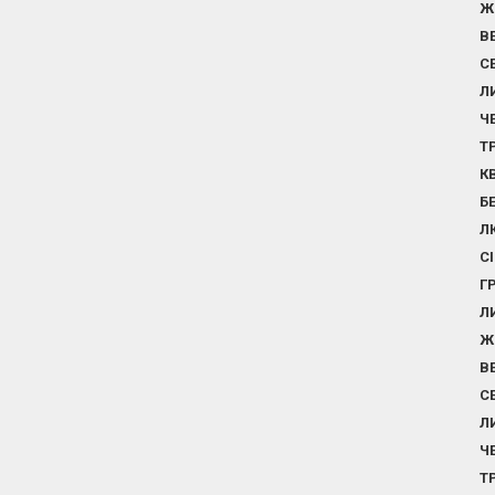
Ж
В
С
Л
Ч
Т
К
Б
Л
С
Г
Л
Ж
В
С
Л
Ч
Т