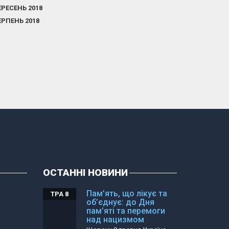
ЕРЕСЕНЬ 2018
ЕРПЕНЬ 2018
ОСТАННІ НОВИНИ
Пам’ять, що лікує та
ТРА 8
об’єднує: до Дня
пам’яті та перемоги
над нацизмом