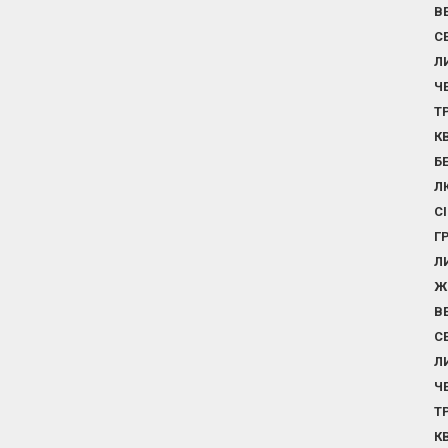
В
С
Л
Ч
Т
К
Б
Л
С
Г
Л
Ж
В
С
Л
Ч
Т
К