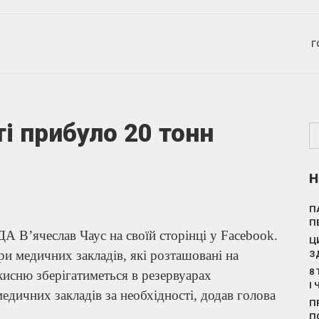
Г
і прибуло 20 тонн
Н
П
П
А В’ячеслав Чаус на своїй сторінці у Facebook.
Ц
ри медичних закладів, які розташовані на
З
8
а кисню зберігатиметься в резервуарах
І
едичних закладів за необхідності, додав голова
П
П