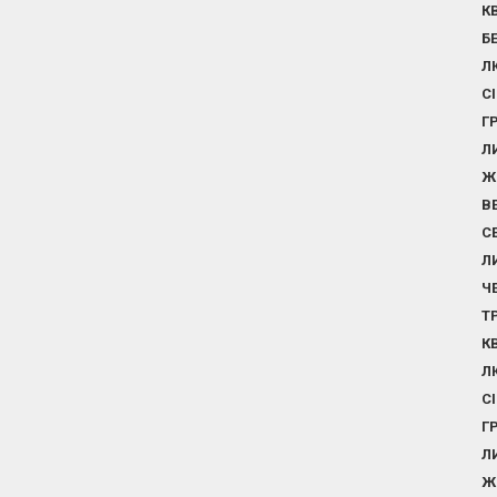
К
Б
Л
С
Г
Л
Ж
В
С
Л
Ч
Т
К
Л
С
Г
Л
Ж