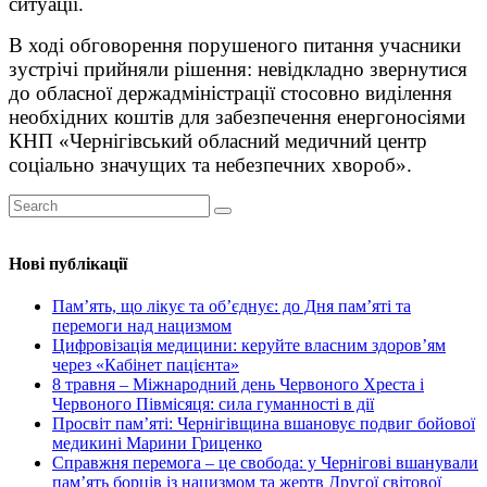
ситуації.
В ході обговорення порушеного питання учасники
зустрічі прийняли рішення: невідкладно звернутися
до обласної держадміністрації стосовно виділення
необхідних коштів для забезпечення енергоносіями
КНП «Чернігівський обласний медичний центр
соціально значущих та небезпечних хвороб».
Нові публікації
Пам’ять, що лікує та об’єднує: до Дня пам’яті та
перемоги над нацизмом
Цифровізація медицини: керуйте власним здоров’ям
через «Кабінет пацієнта»
8 травня – Міжнародний день Червоного Хреста і
Червоного Півмісяця: сила гуманності в дії
Просвіт пам’яті: Чернігівщина вшановує подвиг бойової
медикині Марини Гриценко
Справжня перемога – це свобода: у Чернігові вшанували
пам’ять борців із нацизмом та жертв Другої світової