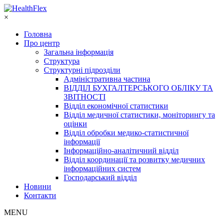
×
Головна
Про центр
Загальна інформація
Структура
Структурні підрозділи
Адміністративна частина
ВІДДІЛ БУХГАЛТЕРСЬКОГО ОБЛІКУ ТА
ЗВІТНОСТІ
Відділ економічної статистики
Відділ медичної статистики, моніторингу та
оцінки
Відділ обробки медико-статистичної
інформації
Інформаційно-аналітичний відділ
Відділ координації та розвитку медичних
інформаційних систем
Господарський відділ
Новини
Контакти
MENU