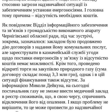
стосовно загрози надзвичайної ситуації із
забезпеченням установи енергоносіями. І головна
тому причина – відсутність необхідних коштів.
Як повідомляє Відділ інформаційного забезпечення
та зв’язків з громадськістю виконавчого апарату
Чернігівської обласної ради, під час зустрічі,
зокрема, зазначалося: закладом було продовжено
дію договорів з надання йому комунальних послуг,
але зареєструвати в казначейській службі угоди
щодо поставки енергоносіїв у зв’язку із відсутністю
коштів немає можливості. Крім того, проведено
відкриті торги на закупівлю природного газу (сума
договору складає понад 3,3 млн грн), однак і в цій
ситуації фінансування також відсутнє. За
інформацією Миколи Дейкуна, на сьогодні
постачальник газу не зможе ввести медичний заклад
в реєстр споживачів, що, в свою чергу, спричинить
відключення його від опалення. І якщо проблему не
вирішити, то це може призвести до надзвичайної