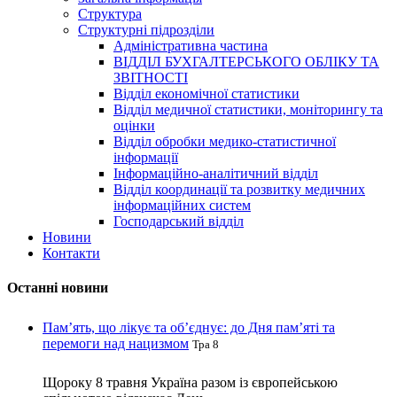
Структура
Структурні підрозділи
Адміністративна частина
ВІДДІЛ БУХГАЛТЕРСЬКОГО ОБЛІКУ ТА
ЗВІТНОСТІ
Відділ економічної статистики
Відділ медичної статистики, моніторингу та
оцінки
Відділ обробки медико-статистичної
інформації
Інформаційно-аналітичний відділ
Відділ координації та розвитку медичних
інформаційних систем
Господарський відділ
Новини
Контакти
Останні новини
Пам’ять, що лікує та об’єднує: до Дня пам’яті та
перемоги над нацизмом
Тра 8
Щороку 8 травня Україна разом із європейською