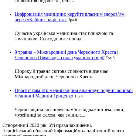
спільнотою відзначає День...
Цифровізація медицини: керуйте власним здоров’ям
через «Кабінет пацієнта»
Тра 8
Сучасна українська медицина стає ближчою та
зручнішою. Сьогодні вже понад...
8 травня – Міжнародний день Червоного Хреста і
Червоного Півмісяця: сила гуманності в дії
Тра 8
Щороку 8 травня світова спільнота відзначає
Міжнародний день Червоного Хреста...
Просвіт пам’яті: Чернігівщина вшановує подвиг бойової
медикині Марини Гриценко
Тра 8
Чернігівщина вшановує пам’ять відважної землячки,
музейниці за фахом, яка змінила...
Створенний 2020 рік. Усі права захищенні.
Чернігівський обласний інформаційно-аналітичний центр