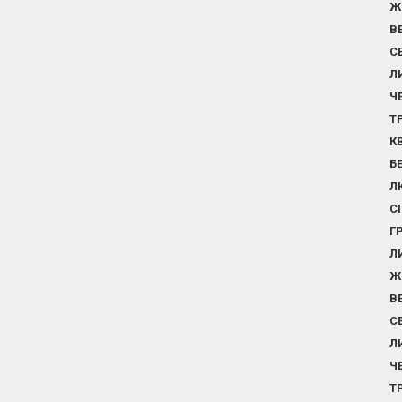
Ж
В
С
Л
Ч
Т
К
Б
Л
С
Г
Л
Ж
В
С
Л
Ч
Т