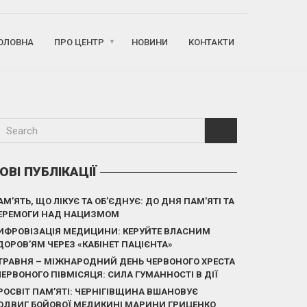
ОЛОВНА
ПРО ЦЕНТР
НОВИНИ
КОНТАКТИ
ОВІ ПУБЛІКАЦІЇ
АМ’ЯТЬ, ЩО ЛІКУЄ ТА ОБ’ЄДНУЄ: ДО ДНЯ ПАМ’ЯТІ ТА
ЕРЕМОГИ НАД НАЦИЗМОМ
ИФРОВІЗАЦІЯ МЕДИЦИНИ: КЕРУЙТЕ ВЛАСНИМ
ДОРОВ’ЯМ ЧЕРЕЗ «КАБІНЕТ ПАЦІЄНТА»
 ТРАВНЯ – МІЖНАРОДНИЙ ДЕНЬ ЧЕРВОНОГО ХРЕСТА
 ЧЕРВОНОГО ПІВМІСЯЦЯ: СИЛА ГУМАННОСТІ В ДІЇ
РОСВІТ ПАМ’ЯТІ: ЧЕРНІГІВЩИНА ВШАНОВУЄ
ОДВИГ БОЙОВОЇ МЕДИКИНІ МАРИНИ ГРИЦЕНКО