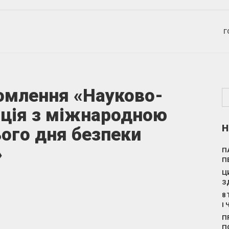
Г
омлення «Науково-
нція з міжнародною
Н
ього дня безпеки
»
П
П
Ц
З
8
І
П
П