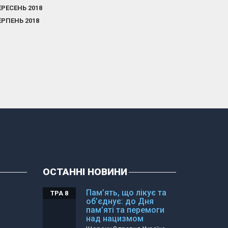
ЕРЕСЕНЬ 2018
ЕРПЕНЬ 2018
ОСТАННІ НОВИНИ
Пам’ять, що лікує та
ТРА 8
об’єднує: до Дня
пам’яті та перемоги
над нацизмом