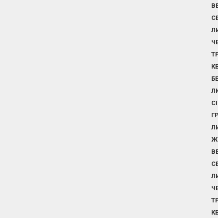
В
С
Л
Ч
Т
К
Б
Л
С
Г
Л
Ж
В
С
Л
Ч
Т
К