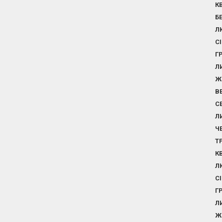
К
Б
Л
С
Г
Л
Ж
В
С
Л
Ч
Т
К
Л
С
Г
Л
Ж