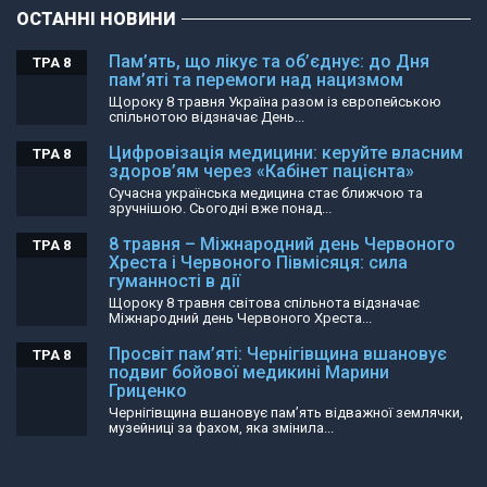
ОСТАННІ НОВИНИ
Пам’ять, що лікує та об’єднує: до Дня
ТРА 8
пам’яті та перемоги над нацизмом
Щороку 8 травня Україна разом із європейською
спільнотою відзначає День...
Цифровізація медицини: керуйте власним
ТРА 8
здоров’ям через «Кабінет пацієнта»
Сучасна українська медицина стає ближчою та
зручнішою. Сьогодні вже понад...
8 травня – Міжнародний день Червоного
ТРА 8
Хреста і Червоного Півмісяця: сила
гуманності в дії
Щороку 8 травня світова спільнота відзначає
Міжнародний день Червоного Хреста...
Просвіт пам’яті: Чернігівщина вшановує
ТРА 8
подвиг бойової медикині Марини
Гриценко
Чернігівщина вшановує пам’ять відважної землячки,
музейниці за фахом, яка змінила...