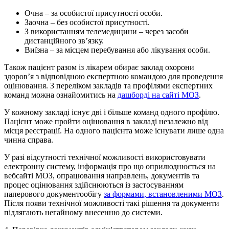
Очна – за особистої присутності особи.
Заочна – без особистої присутності.
З використанням телемедицини – через засоби
дистанційного зв’язку.
Виїзна – за місцем перебування або лікування особи.
Також пацієнт разом із лікарем обирає заклад охорони
здоров’я з відповідною експертною командою для проведення
оцінювання. З переліком закладів та профілями експертних
команд можна ознайомитись на
дашборді на сайті МОЗ
.
У кожному закладі існує дві і більше команд одного профілю.
Пацієнт може пройти оцінювання в закладі незалежно від
місця реєстрації. На одного пацієнта може існувати лише одна
чинна справа.
У разі відсутності технічної можливості використовувати
електронну систему, інформація про що оприлюднюється на
вебсайті МОЗ, опрацювання направлень, документів та
процес оцінювання здійснюються із застосуванням
паперового документообігу
за формами, встановленими МОЗ
.
Після появи технічної можливості такі рішення та документи
підлягають негайному внесенню до системи.