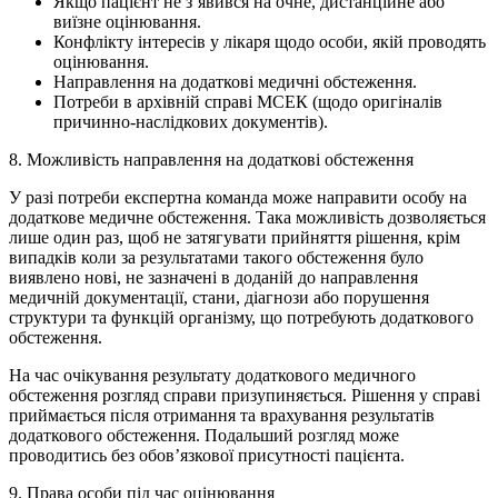
Якщо пацієнт не з’явився на очне, дистанційне або
виїзне оцінювання.
Конфлікту інтересів у лікаря щодо особи, якій проводять
оцінювання.
Направлення на додаткові медичні обстеження.
Потреби в архівній справі МСЕК (щодо оригіналів
причинно-наслідкових документів).
8. Можливість направлення на додаткові обстеження
У разі потреби експертна команда може направити особу на
додаткове медичне обстеження. Така можливість дозволяється
лише один раз, щоб не затягувати прийняття рішення, крім
випадків коли за результатами такого обстеження було
виявлено нові, не зазначені в доданій до направлення
медичній документації, стани, діагнози або порушення
структури та функцій організму, що потребують додаткового
обстеження.
На час очікування результату додаткового медичного
обстеження розгляд справи призупиняється. Рішення у справі
приймається після отримання та врахування результатів
додаткового обстеження. Подальший розгляд може
проводитись без обов’язкової присутності пацієнта.
9. Права особи під час оцінювання