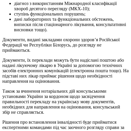
діагноз з використанням Міжнародної класифікації
хвороб десятого перегляду (МКХ-10);
ступінь функціональних порушень;
дані лабораторних та функціональних обстежень,
виписки після стаціонарного лікування, консультативні
висновки тощо).
Документи, видані закладами охорони здоров’я Російської
Федерації чи Республіки Білорусь, до розгляду не
приймаються.
Документи, їх переклади можуть бути надіслані поштою або
надані лікуючому лікарю в Україні за допомогою технічних
засобів електронних комунікацій (електронна пошта тощо). На
підставі них лікар приймає рішення щодо необхідності
направлення на оцінювання.
Також за вчинення нотаріальних дій консульськими
установами України за кордоном щодо засвідчення
правильності перекладу на українську мову документів,
необхідних для направлення на оцінювання, консульський
збір не справляється.
Рішення про встановлення інвалідності буде прийматися
експертними командами під час заочного розгляду справи за