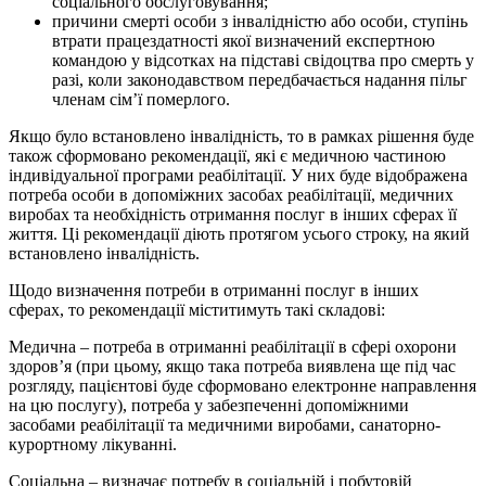
соціального обслуговування;
причини смерті особи з інвалідністю або особи, ступінь
втрати працездатності якої визначений експертною
командою у відсотках на підставі свідоцтва про смерть у
разі, коли законодавством передбачається надання пільг
членам сім’ї померлого.
Якщо було встановлено інвалідність, то в рамках рішення буде
також сформовано рекомендації, які є медичною частиною
індивідуальної програми реабілітації. У них буде відображена
потреба особи в допоміжних засобах реабілітації, медичних
виробах та необхідність отримання послуг в інших сферах її
життя. Ці рекомендації діють протягом усього строку, на який
встановлено інвалідність.
Щодо визначення потреби в отриманні послуг в інших
сферах, то рекомендації міститимуть такі складові:
Медична – потреба в отриманні реабілітації в сфері охорони
здоров’я (при цьому, якщо така потреба виявлена ще під час
розгляду, пацієнтові буде сформовано електронне направлення
на цю послугу), потреба у забезпеченні допоміжними
засобами реабілітації та медичними виробами, санаторно-
курортному лікуванні.
Соціальна – визначає потребу в соціальній і побутовій