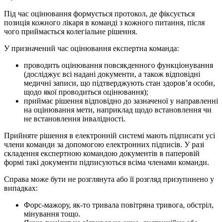
Під час оцінювання формується протокол, де фіксується
позиція кожного лікаря в команді з кожного питання, після
чого приймається колегіальне рішення.
У призначений час оцінювання експертна команда:
проводить оцінювання повсякденного функціонування
(досліджує всі надані документи, а також відповідні
медичні записи, що підтверджують стан здоров’я особи,
щодо якої проводиться оцінювання);
приймає рішення відповідно до зазначеної у направленні
на оцінювання мети, наприклад щодо встановлення чи
не встановлення інвалідності.
Прийняте рішення в електронній системі мають підписати усі
члени команди за допомогою електронних підписів. У разі
складення експертною командою документів в паперовій
формі такі документи підписуються всіма членами команди.
Справа може бути не розглянута або її розгляд призупинено у
випадках:
Форс-мажору, як-то тривала повітряна тривога, обстріл,
мінування тощо.