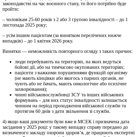
законодавстві на час воєнного стану, то його потрібно буде
пройти:
– чоловікам 25-60 років з 2 або 3 групою інвалідності – до 1
листопада 2025 року;
– усім іншим пацієнтам (за винятком перелічених нижче
випадків) – до 1 квітня 2026 року.
Винятки — неможливість повторного огляду з таких причин:
люди перебувають на територіях, на яких ведуться
бойові дії, або на тимчасово окупованих територіях;
пацієнти з важкими порушеннями функцій організму
(не мають кінцівки або якогось з парних органів, не
чують або не бачать, мають онкологічне або психічне
захворювання);
чинні військовослужбовці ЗСУ та інших військових
формувань – для них статус інвалідності залишається
чинним на період проходження військової служби та
протягом 60 днів з дати звільнення зі служби.
4) якщо ваші документи були вже в МСЕК і призначена дата
засідання у 2025 році: у такому випадку справу передано до
визначеного закладу охорони здоров’я, де працюють експертні