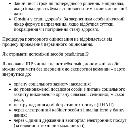
Закінчився строк дії попереднього рішення. Наприклад,
якщо інвалідність була встановлена тимчасово, до певної
дати.
Є зміни у стані здоров’я. За зверненням особи лікуючий
лікар формує направлення, якщо відбулися суттєві
покращення чи погіршення стану здоров’я.
Процедура повторного оцінювання не відрізняється від
процесу проведення первинного оцінювання.
Як отримати допоміжні засоби реабілітації?
Якщо ваша ІПР чинна і не потребує змін, допоміжні засоби
можна отримати без звернення до експертної команди – варто
звернутися до:
органу соціального захисту населення;
до уповноваженої посадової особи з питань соціального
захисту виконавчого органу сільської, селищної, міської
ради;
центру надання адміністративних послуг (ЦНАП);
через електронний кабінет особи з інвалідністю у банку
даних;
через Єдиний державний вебпортал електронних послуг
(за наявності технічної можливості);