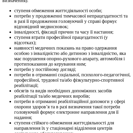
визначення):
ступеня обмеження життєдіяльності особи;
потреби у продовженні тимчасової непрацездатності та
в разі її продовження головуючий у справі формує
відповідний медвисновок;
інвалідності, фіксації причин та часу її настання;
ступеня втрати професійної працездатності (у
відсотках);
наявності медичних показань на право одержання
особою з інвалідністю або дитиною з інвалідністю, яка
має порушення опорно-рухового апарату, автомобіля і
протипоказання до керування ним;
потреби у постійному догляді;
потреби в отриманні соціальної, психолого-педагогічної,
професійної, трудової та/або фізкультурно-спортивної
реабілітації;
обсягів та видів необхідних допоміжних засобів
реабілітації та/або медичних виробів;
потреби в отриманні реабілітаційної допомоги у сфері
охорони здоров’я та в разі визначення такої потреби
головуючий формує електронне направлення для її
надання;
ступеня стійкого обмеження життєдіяльності для
направлення їх у стаціонарні відділення центрів