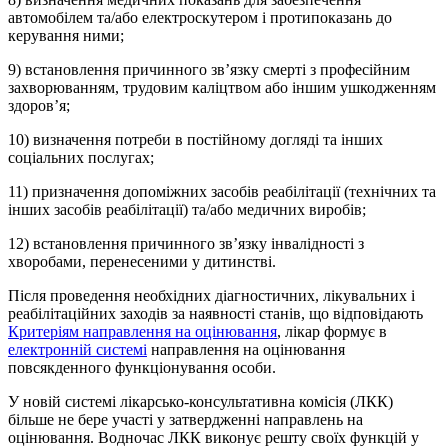
автомобілем та/або електроскутером і протипоказань до
керування ними;
9) встановлення причинного зв’язку смерті з професійним
захворюванням, трудовим каліцтвом або іншим ушкодженням
здоров’я;
10) визначення потреби в постійному догляді та інших
соціальних послугах;
11) призначення допоміжних засобів реабілітації (технічних та
інших засобів реабілітації) та/або медичних виробів;
12) встановлення причинного зв’язку інвалідності з
хворобами, перенесеними у дитинстві.
Після проведення необхідних діагностичних, лікувальних і
реабілітаційних заходів за наявності станів, що відповідають
Критеріям направлення на оцінювання
, лікар формує в
електронній системі
направлення на оцінювання
повсякденного функціонування особи.
У новій системі лікарсько-консультативна комісія (ЛКК)
більше не бере участі у затвердженні направлень на
оцінювання. Водночас ЛКК виконує решту своїх функцій у