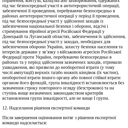
поранення, контузії, каліцтва або захворювання, одержаних
під час безпосередньої участі в антитерористичній операції,
забезпеченні її проведення, перебуваючи безпосередньо в
районах антитерористичної операції у період її проведення,
під час безпосередньої участі у здійсненні заходів із
забезпечення національної безпеки і оборони, відсічі і
стримування збройної агресії Російської Федерації у
Донецькій та Луганській областях, забезпечення їх здійснення,
під час безпосередньої участі у заходах, необхідних для
забезпечення оборони України, захисту безпеки населення та
інтересів держави у зв’язку з військовою агресією Російської
Федерації проти України, перебуваючи безпосередньо в
районах та у період здійснення зазначених заходів, отримали
ушкодження, які призвели до необоротної втрати (у тому
числі ампутації) верхніх та/або нижніх кінцівок (їх частин),
необоротної втрати іншого органу або повної стійкої втрати
органом його функцій, група інвалідності встановлюється без
зазначення строку повторного огляду (безстроково) та на
ступінь вище визначених законодавством критеріїв
встановлення групи інвалідності, але не вище I групи.
12. Надсилання рішення експертної команди
Після завершення оцінювання витяг з рішення експертної
команди надсилається: