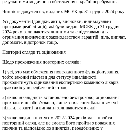
результатами медичного обстеження в країні перебування.
Чинність документів, виданих МСЕК до 31 грудня 2024 року
Усі документи (довідки, акти, висновки, індивідуальні
програми реабілітації), які були видані МСЕК до 31 грудня
2024 року, залишаються чинними та є підставами для
отримання визначених законодавством гарантій, піль, виплат,
допомоги, відстрочок тощо.
Повторні огляди та оцінювання
Щодо проходження повторних оглядів:
1) усі, хто має обмеження повсякденного функціонування,
тобто законні підстави для статусу інвалідності,
проходитимуть оцінювання експертною командою лікарів-
практиків у передбачений строк;
2) якщо інвалідність встановлено безстроково, оцінювання
проходити не обов’язково, лише за власним бажанням: усі
пільги, гарантії та виплати залишаються в силі;
3) якщо людина протягом 2022-2024 років мала пройти
повторний огляд, але не змогла його пройти з поважних
причин та відповідно до винятків, передбачених у