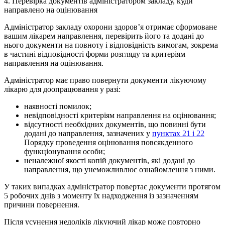
4. Перевірка документів адміністратором закладу, куди
направлено на оцінювання
Адміністратор закладу охорони здоров’я отримає сформоване
вашим лікарем направлення, перевірить його та додані до
нього документи на повноту і відповідність вимогам, зокрема
в частині відповідності форми розгляду та критеріям
направлення на оцінювання.
Адміністратор має право повернути документи лікуючому
лікарю для доопрацювання у разі:
наявності помилок;
невідповідності критеріям направлення на оцінювання;
відсутності необхідних документів, що повинні бути
додані до направлення, зазначених у
пунктах 21 і 22
Порядку проведення оцінювання повсякденного
функціонування особи;
неналежної якості копій документів, які додані до
направлення, що унеможливлює ознайомлення з ними.
У таких випадках адміністратор повертає документи протягом
5 робочих днів з моменту їх надходження із зазначенням
причини повернення.
Після усунення недоліків лікуючий лікар може повторно