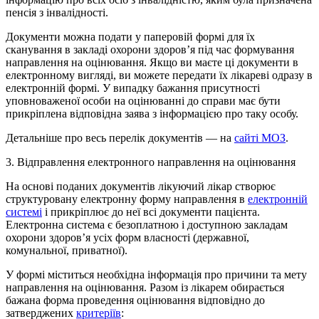
пенсія з інвалідності.
Документи можна подати у паперовій формі для їх
сканування в закладі охорони здоров’я під час формування
направлення на оцінювання. Якщо ви маєте ці документи в
електронному вигляді, ви можете передати їх лікареві одразу в
електронній формі. У випадку бажання присутності
уповноваженої особи на оцінюванні до справи має бути
прикріплена відповідна заява з інформацією про таку особу.
Детальніше про весь перелік документів — на
сайті МОЗ
.
3. Відправлення електронного направлення на оцінювання
На основі поданих документів лікуючий лікар створює
структуровану електронну форму направлення в
електронній
системі
і прикріплює до неї всі документи пацієнта.
Електронна система є безоплатною і доступною закладам
охорони здоров’я усіх форм власності (державної,
комунальної, приватної).
У формі міститься необхідна інформація про причини та мету
направлення на оцінювання. Разом із лікарем обирається
бажана форма проведення оцінювання відповідно до
затверджених
критеріїв
: