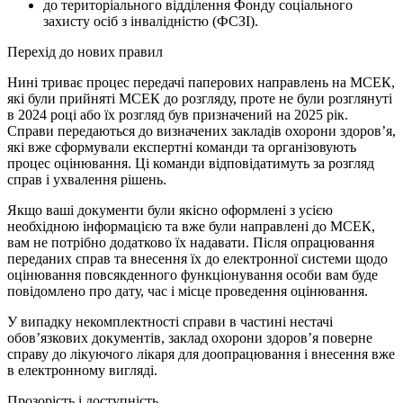
до територіального відділення Фонду соціального
захисту осіб з інвалідністю (ФСЗІ).
Перехід до нових правил
Нині триває процес передачі паперових направлень на МСЕК,
які були прийняті МСЕК до розгляду, проте не були розглянуті
в 2024 році або їх розгляд був призначений на 2025 рік.
Справи передаються до визначених закладів охорони здоров’я,
які вже сформували експертні команди та організовують
процес оцінювання. Ці команди відповідатимуть за розгляд
справ і ухвалення рішень.
Якщо ваші документи були якісно оформлені з усією
необхідною інформацією та вже були направлені до МСЕК,
вам не потрібно додатково їх надавати. Після опрацювання
переданих справ та внесення їх до електронної системи щодо
оцінювання повсякденного функціонування особи вам буде
повідомлено про дату, час і місце проведення оцінювання.
У випадку некомплектності справи в частині нестачі
обов’язкових документів, заклад охорони здоров’я поверне
справу до лікуючого лікаря для доопрацювання і внесення вже
в електронному вигляді.
Прозорість і доступність