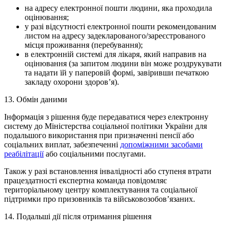
на адресу електронної пошти людини, яка проходила
оцінювання;
у разі відсутності електронної пошти рекомендованим
листом на адресу задекларованого/зареєстрованого
місця проживання (перебування);
в електронній системі для лікаря, який направив на
оцінювання (за запитом людини він може роздрукувати
та надати їй у паперовій формі, завіривши печаткою
закладу охорони здоров’я).
13. Обмін даними
Інформація з рішення буде передаватися через електронну
систему до Міністерства соціальної політики України для
подальшого використання при призначенні пенсії або
соціальних виплат, забезпеченні
допоміжними засобами
реабілітації
або соціальними послугами.
Також у разі встановлення інвалідності або ступеня втрати
працездатності експертна команда повідомляє
територіальному центру комплектування та соціальної
підтримки про призовників та військовозобов’язаних.
14. Подальші дії після отримання рішення