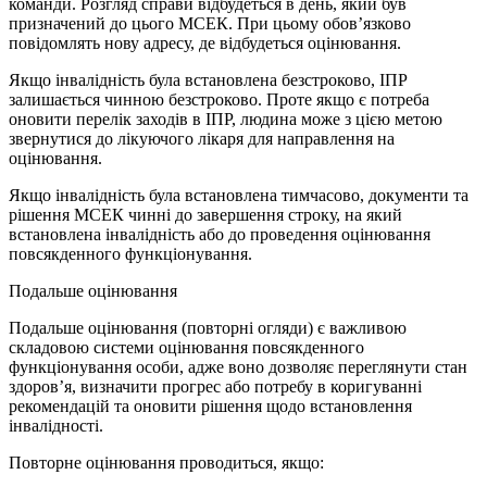
команди. Розгляд справи відбудеться в день, який був
призначений до цього МСЕК. При цьому обов’язково
повідомлять нову адресу, де відбудеться оцінювання.
Якщо інвалідність була встановлена безстроково, ІПР
залишається чинною безстроково. Проте якщо є потреба
оновити перелік заходів в ІПР, людина може з цією метою
звернутися до лікуючого лікаря для направлення на
оцінювання.
Якщо інвалідність була встановлена тимчасово, документи та
рішення МСЕК чинні до завершення строку, на який
встановлена інвалідність або до проведення оцінювання
повсякденного функціонування.
Подальше оцінювання
Подальше оцінювання (повторні огляди) є важливою
складовою системи оцінювання повсякденного
функціонування особи, адже воно дозволяє переглянути стан
здоров’я, визначити прогрес або потребу в коригуванні
рекомендацій та оновити рішення щодо встановлення
інвалідності.
Повторне оцінювання проводиться, якщо: