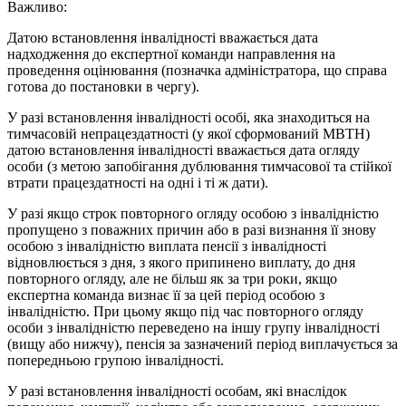
Важливо:
Датою встановлення інвалідності вважається дата
надходження до експертної команди направлення на
проведення оцінювання (позначка адміністратора, що справа
готова до постановки в чергу).
У разі встановлення інвалідності особі, яка знаходиться на
тимчасовій непрацездатності (у якої сформований МВТН)
датою встановлення інвалідності вважається дата огляду
особи (з метою запобігання дублювання тимчасової та стійкої
втрати працездатності на одні і ті ж дати).
У разі якщо строк повторного огляду особою з інвалідністю
пропущено з поважних причин або в разі визнання її знову
особою з інвалідністю виплата пенсії з інвалідності
відновлюється з дня, з якого припинено виплату, до дня
повторного огляду, але не більш як за три роки, якщо
експертна команда визнає її за цей період особою з
інвалідністю. При цьому якщо під час повторного огляду
особи з інвалідністю переведено на іншу групу інвалідності
(вищу або нижчу), пенсія за зазначений період виплачується за
попередньою групою інвалідності.
У разі встановлення інвалідності особам, які внаслідок