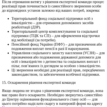
Після отримання витягу з рішення експертної команди процес
реалізації прав починається із самостійного звернення особи
до відповідних установ залежно від ваших потреб, зокрема:
Територіальний фонд соціальної підтримки осіб з
інвалідністю – для отримання допоміжних засобів
реабілітації (ДЗР).
Територіальний центр комплектування та соціальної
підтримки (ТЦК та СП) – для оформлення відстрочки
від мобілізації (за потреби).
Пенсійний фонд України (ПФУ) – для призначення або
подовження виплат пенсії в разі її нарахування.
Управління соціального захисту населення (УСЗН) – для
призначення або подовження державної допомоги для
осіб з інвалідністю з дитинства та соціальних виплат і
пільг, пов’язаних із доглядом за особою з інвалідністю.
Ці звернення необхідні для реалізації прав, передбачених
законодавством, та забезпечення всебічної підтримки.
15. Оскарження рішення експертної команди
Якщо людина не згодна з рішенням експертної команди, вона
має право його оскаржити. Необхідно звернутись самостійно
до Центру оцінювання функціонального стану осіб — для
цього потрібно надіслати скаргу в паперовій формі на адресу