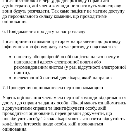
Після постановки в чергу, до дня розгляду справи ані
адміністратор, ані члени команди не знатимуть чию справу
вони будуть розглядати. Так само пацієнт не матиме доступу
до персонального складу команди, що проводитиме
оцінювання.
6. Повідомлення про дату та час розгляду
Після прийняття адміністратором направлення до розгляду
інформація про форму, дату та час розгляду надсилається:
пацієнту або довіреній особі пацієнта на зазначену в
направленні адресу електронної пошти або
рекомендованим листом (у разі відсутності електронної
пошти);
в електронній системі для лікаря, який направив.
7. Проведення оцінювання експертною командою
У день оцінювання членам експертної команди відкривається
доступ до справи та даних особи. Лікарі мають ознайомитись
з документами справи та ідентифікувати особу, якій
проводиться оцінювання, перевіривши документи, що
посвідчують особу. Також лікарі мають зазначити відсутність
конфлікту інтересів щодо особи, якій проводиться
оцінювання.