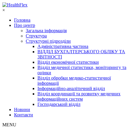
×
Головна
Про центр
Загальна інформація
Структура
Структурні підрозділи
Адміністративна частина
ВІДДІЛ БУХГАЛТЕРСЬКОГО ОБЛІКУ ТА
ЗВІТНОСТІ
Відділ економічної статистики
Відділ медичної статистики, моніторингу та
оцінки
Відділ обробки медико-статистичної
інформації
Інформаційно-аналітичний відділ
Відділ координації та розвитку медичних
інформаційних систем
Господарський відділ
Новини
Контакти
MENU