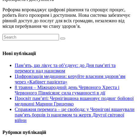
Реформа впроваджує цифрові рішення та спрощує процес,
робить його прозорим і доступним. Нова система забезпечує
рівний доступ до послуг для всіх громадян, незалежно від
місця перебування чи стану здоров’я.
Нові публікації
Пам’ять, що лікує та об’єднує: до Дня пам’яті та
перемоги над нацизмом
Цифровізація медицини: керуйте власним здоров’ям
через «Кабінет пацієнта»
8 травня – Міжнародний день Червоного Хреста і
Червоного Півмісяця: сила гуманності в дії
Просвіт пам’яті: Чернігівщина вшановує подвиг бойової
медикині Марини Гриценко
Справжня перемога – це свобода: у Чернігові вшанували
пам’ять борців із нацизмом та жертв Другої світової
війни
Рубрики публікацій