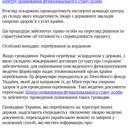
Центру оцінювання функціонального стану особи
.
Розгляд оскаржень проводитимуть експертні команди центру,
до складу яких входитимуть лікарі з державних закладів
охорони здоров’я з усієї країни.
Ця процедура забезпечує право особи на перегляд рішення та
гарантуватиме об’єктивність і справедливість процесу.
Особливі випадки: перебування за кордоном
Якщо громадянин України перебуває за кордоном у державі, з
якою укладено міждержавні договори (угоди) про соціальне
забезпечення, для оцінювання повсякденного функціонування
медичні формуляри надає уповноважений орган країни
перебування. Ці формуляри передаються до Пенсійного фонду
України, який далі направляє їх до Міністерства охорони
здоров’я для проведення оцінювання. Такі медичні документи
перекладає
Центр оцінювання функціонального стану особи
та забезпечує проведення оцінювання таких громадян.
Громадяни України, які перебувають на території інших
держав, надсилають (передають) лікуючому лікарю медичні
документи, перекладені українською мовою та завірені у
належний спосіб, які містять інформацію про: