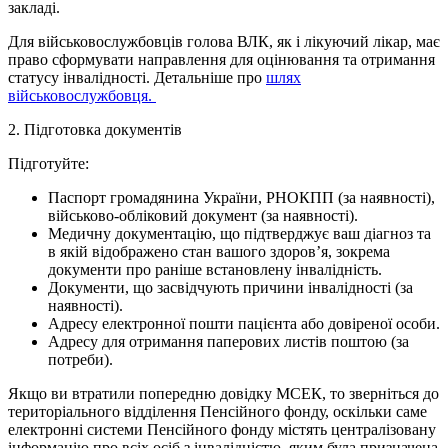
закладі.
Для військовослужбовців голова ВЛК, як і лікуючий лікар, має
право сформувати направлення для оцінювання та отримання
статусу інвалідності. Детальніше про
шлях
військовослужбовця.
2. Підготовка документів
Підготуйте:
Паспорт громадянина України, РНОКПП (за наявності),
військово-обліковий документ (за наявності).
Медичну документацію, що підтверджує ваш діагноз та
в якій відображено стан вашого здоров’я, зокрема
документи про раніше встановлену інвалідність.
Документи, що засвідчують причини інвалідності (за
наявності).
Адресу електронної пошти пацієнта або довіреної особи.
Адресу для отримання паперових листів поштою (за
потреби).
Якщо ви втратили попередню довідку МСЕК, то зверніться до
територіального відділення Пенсійного фонду, оскільки саме
електронні системи Пенсійного фонду містять централізовану
інформацію про всіх осіб з інвалідністю, яким була призначена