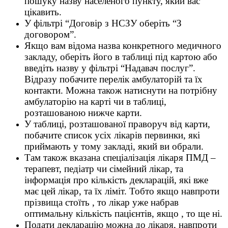
пошуку назву населеного пункту, який вас
цікавить.
У фільтрі “Договір з НСЗУ оберіть “З
договором”.
Якщо вам відома назва конкретного медичного
закладу, оберіть його в таблиці під картою або
введіть назву у фільтрі “Надавач послуг”.
Відразу побачите перелік амбулаторій та їх
контакти. Можна також натиснути на потрібну
амбулаторію на карті чи в таблиці,
розташованою нижче карти.
У таблиці, розташованої праворуч від карти,
побачите список усіх лікарів первинки, які
приймають у тому закладі, який ви обрали.
Там також вказана спеціалізація лікаря ПМД –
терапевт, педіатр чи сімейний лікар, та
інформація про кількість декларацій, які вже
має цей лікар, та їх ліміт. Тобто якщо навпроти
прізвища стоїть , то лікар уже набрав
оптимальну кількість пацієнтів, якщо , то ще ні.
Подати декларацію можна до лікаря, навпроти