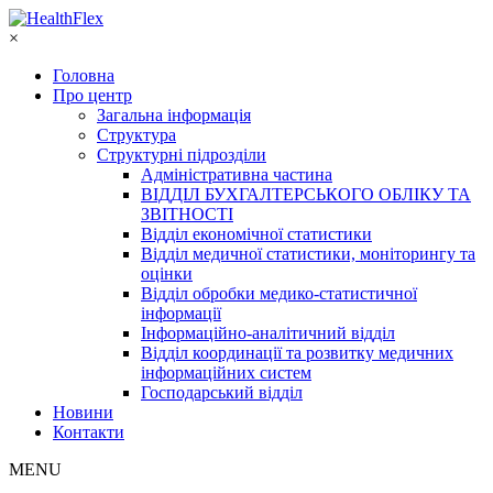
×
Головна
Про центр
Загальна інформація
Структура
Структурні підрозділи
Адміністративна частина
ВІДДІЛ БУХГАЛТЕРСЬКОГО ОБЛІКУ ТА
ЗВІТНОСТІ
Відділ економічної статистики
Відділ медичної статистики, моніторингу та
оцінки
Відділ обробки медико-статистичної
інформації
Інформаційно-аналітичний відділ
Відділ координації та розвитку медичних
інформаційних систем
Господарський відділ
Новини
Контакти
MENU