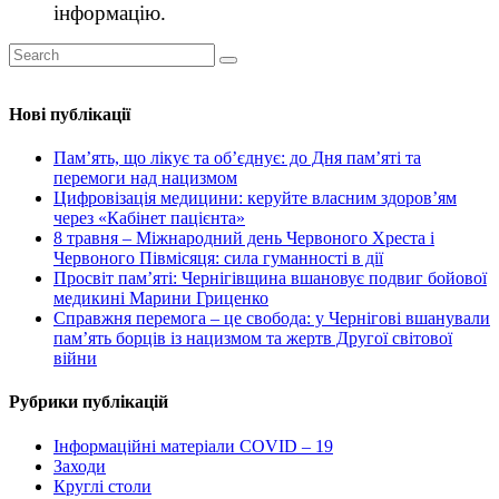
інформацію.
Нові публікації
Пам’ять, що лікує та об’єднує: до Дня пам’яті та
перемоги над нацизмом
Цифровізація медицини: керуйте власним здоров’ям
через «Кабінет пацієнта»
8 травня – Міжнародний день Червоного Хреста і
Червоного Півмісяця: сила гуманності в дії
Просвіт пам’яті: Чернігівщина вшановує подвиг бойової
медикині Марини Гриценко
Справжня перемога – це свобода: у Чернігові вшанували
пам’ять борців із нацизмом та жертв Другої світової
війни
Рубрики публікацій
Інформаційні матеріали COVID – 19
Заходи
Круглі столи