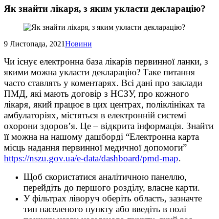
Як знайти лікаря, з яким укласти декларацію?
9 Листопада, 2021
Новини
Чи існує електронна база лікарів первинної ланки, з
якими можна укласти декларацію? Таке питання
часто ставлять у коментарях. Всі дані про заклади
ПМД, які мають договір з НСЗУ, про кожного
лікаря, який працює в цих центрах, поліклініках та
амбулаторіях, містяться в електронній системі
охорони здоров’я. Це – відкрита інформація. Знайти
її можна на нашому дашборді “Електронна карта
місць надання первинної медичної допомоги”
https://nszu.gov.ua/e-data/dashboard/pmd-map
.
Щоб скористатися аналітичною панеллю,
перейдіть до першого розділу, власне карти.
У фільтрах ліворуч оберіть область, зазначте
тип населеного пункту або введіть в полі