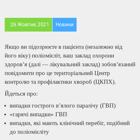
26 Жовтня, 2021
Новини
Якщо ви підозрюєте в пацієнта (незалежно від
його віку) поліомієліт, ваш заклад охорони
здоров’я (далі — лікувальний заклад) зобов’язаний
повідомити про це територіальний Центр
контролю та профілактики хвороб (ЦКПХ).
Йдеться про:
випадки гострого в’ялого паралічу (ГВП)
«гарячі випадки» ГВП
випадки, які мають клінічний перебіг, подібний
до поліомієліту