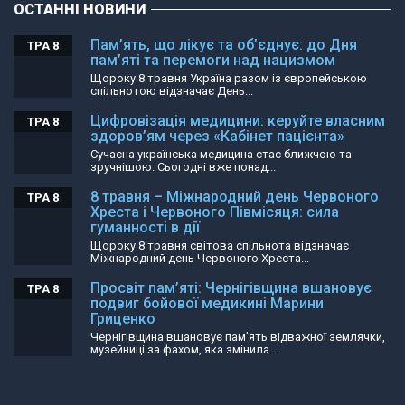
ОСТАННІ НОВИНИ
Пам’ять, що лікує та об’єднує: до Дня
ТРА 8
пам’яті та перемоги над нацизмом
Щороку 8 травня Україна разом із європейською
спільнотою відзначає День...
Цифровізація медицини: керуйте власним
ТРА 8
здоров’ям через «Кабінет пацієнта»
Сучасна українська медицина стає ближчою та
зручнішою. Сьогодні вже понад...
8 травня – Міжнародний день Червоного
ТРА 8
Хреста і Червоного Півмісяця: сила
гуманності в дії
Щороку 8 травня світова спільнота відзначає
Міжнародний день Червоного Хреста...
Просвіт пам’яті: Чернігівщина вшановує
ТРА 8
подвиг бойової медикині Марини
Гриценко
Чернігівщина вшановує пам’ять відважної землячки,
музейниці за фахом, яка змінила...