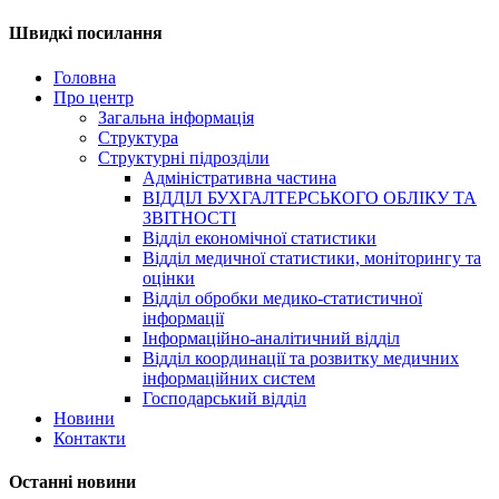
Швидкі посилання
Головна
Про центр
Загальна інформація
Структура
Структурні підрозділи
Адміністративна частина
ВІДДІЛ БУХГАЛТЕРСЬКОГО ОБЛІКУ ТА
ЗВІТНОСТІ
Відділ економічної статистики
Відділ медичної статистики, моніторингу та
оцінки
Відділ обробки медико-статистичної
інформації
Інформаційно-аналітичний відділ
Відділ координації та розвитку медичних
інформаційних систем
Господарський відділ
Новини
Контакти
Останні новини