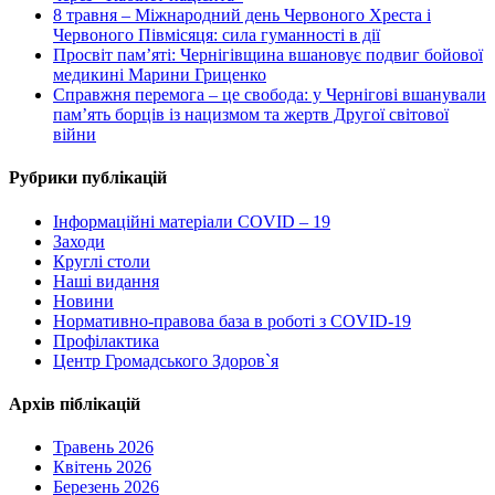
8 травня – Міжнародний день Червоного Хреста і
Червоного Півмісяця: сила гуманності в дії
Просвіт пам’яті: Чернігівщина вшановує подвиг бойової
медикині Марини Гриценко
Справжня перемога – це свобода: у Чернігові вшанували
пам’ять борців із нацизмом та жертв Другої світової
війни
Рубрики публікацій
Інформаційні матеріали COVID – 19
Заходи
Круглі столи
Наші видання
Новини
Нормативно-правова база в роботі з COVID-19
Профілактика
Центр Громадського Здоров`я
Архів піблікацій
Травень 2026
Квітень 2026
Березень 2026