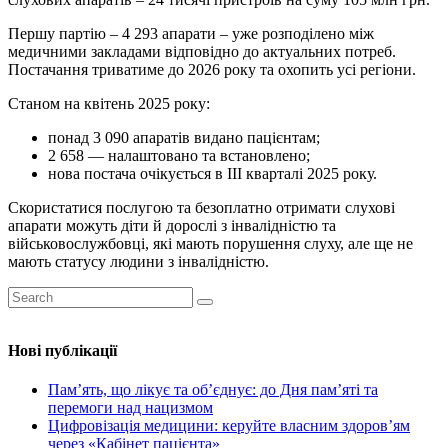
Першу партію – 4 293 апарати – уже розподілено між
медичними закладами відповідно до актуальних потреб.
Постачання триватиме до 2026 року та охопить усі регіони.
Станом на квітень 2025 року:
понад 3 090 апаратів видано пацієнтам;
2 658 — налаштовано та встановлено;
нова постача очікується в III кварталі 2025 року.
Скористатися послугою та безоплатно отримати слухові
апарати можуть діти й дорослі з інвалідністю та
військовослужбовці, які мають порушення слуху, але ще не
мають статусу людини з інвалідністю.
Нові публікації
Пам’ять, що лікує та об’єднує: до Дня пам’яті та
перемоги над нацизмом
Цифровізація медицини: керуйте власним здоров’ям
через «Кабінет пацієнта»