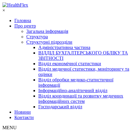
×
Головна
Про центр
Загальна інформація
Структура
Структурні підрозділи
Адміністративна частина
ВІДДІЛ БУХГАЛТЕРСЬКОГО ОБЛІКУ ТА
ЗВІТНОСТІ
Відділ економічної статистики
Відділ медичної статистики, моніторингу та
оцінки
Відділ обробки медико-статистичної
інформації
Інформаційно-аналітичний відділ
Відділ координації та розвитку медичних
інформаційних систем
Господарський відділ
Новини
Контакти
MENU