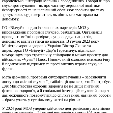
європейської інтеграції Марина Слободніченко. Говорили про
слухопротезування – як про частину державної політики
безбар’єрності та наш спільний обов’язок зробити цю тему
зрозумілою: куди звертатися, як діяти, хто має право на
допомогу.
ГО «Відчуй» – один із ключових партнерів МОЗ у
впровадженні програми слухової реабілітації. Організація
проводить виїзні перевірки, супроводжує пацієнтів,
допомагає адаптуватися до апаратів. В грудні 2023 року
Міністр охорони здоров’я України Віктор Ляшко та
директорка ГО «Відчуй» Дар’я Герасимчук підписали
меморандум про стратегічну співпрацю в межах проєкту для
військових «Чуєш? Плюс. Плюс», який охоплює психологічну
й педагогічну підтримку та профілактику втрати слуху на
фронті.
Мета державної програми слухопротезування – забезпечити
доступ до якісної слухової реабілітації для всіх, хто її потребує.
Для Міністерства охорони здоров’я це не лише питання
фізичного здоров’я, а й соціальної інтеграції: слуховий апарат
дає можливість повернутися до спілкування, навчання, роботи
– брати участь у суспільному житті на рівних.
У 2024 році МОЗ уперше здійснило централізовану закупівлю
слухових апаратів – 24 тисячі пристроїв на суму 105 млн грн.