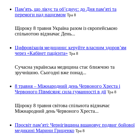
Пам’ять, що лікує та об’єднує: до Дня пам’яті та
перемоги над нацизмом
Тра 8
Щороку 8 травня Україна разом із європейською
спільнотою відзначає День...
Цифровізація медицини: керуйте власним здоров’ям
через «Кабінет пацієнта»
Тра 8
Сучасна українська медицина стає ближчою та
зручнішою. Сьогодні вже понад...
8 травня – Міжнародний день Червоного Хреста і
Червоного Півмісяця: сила гуманності в дії
Тра 8
Щороку 8 травня світова спільнота відзначає
Міжнародний день Червоного Хреста...
Просвіт пам’яті: Чернігівщина вшановує подвиг бойової
медикині Марини Гриценко
Тра 8