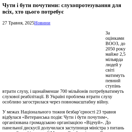
Чути і бути почутими: слухопротезування для
всіх, хто цього потребує
27 Травня, 2025
Новини
За
оцінками
ВООЗ, до
2050 року
майже 2,5
мільярда
людей у
світі
матимуть
певний
ступінь
втрати слуху, і щонайменше 700 мільйонів потребуватимуть
слухової реабілітації. В Україні проблема втрати слуху
особливо загострилася через повномасштабну війну.
У межах Національного тижня безбар’єрності 23 травня
відбулася «Ветеранська подія: Чути і бути почутим»,
організована громадською організацією «Відчуй». До
панельної дискусії долучилася заступниця міністра з питань