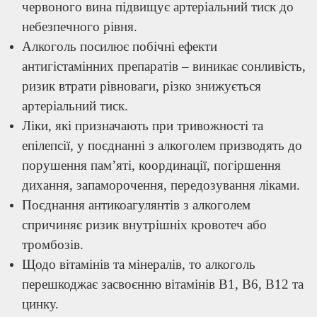
червоного вина підвищує артеріальний тиск до
небезпечного рівня.
Алкоголь посилює побічні ефекти
антигістамінних препаратів – виникає сонливість,
ризик втрати рівноваги, різко знижується
артеріальний тиск.
Ліки, які призначають при тривожності та
епілепсії, у поєднанні з алкоголем призводять до
порушення пам’яті, координації, погіршення
дихання, запаморочення, передозування ліками.
Поєднання антикоагулянтів з алкоголем
спричиняє ризик внутрішніх кровотеч або
тромбозів.
Щодо вітамінів та мінералів, то алкоголь
перешкоджає засвоєнню вітамінів В1, В6, В12 та
цинку.