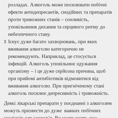
розладах. Алкоголь може посилювати побічні
ефекти антидепресантів, снодійних та препаратів
проти тривожних станів – сонливість,
уповільнення дихання та серцевого ритму до
небезпечного стану.
Існує дуже багато захворювань, при яких
вживання алкоголю категорично не
рекомендують. Наприклад, це стосується
інфекцій. Алкоголь уповільнює одужання
організму – і це дуже серйозна причина, щоб
при прийомі антибіотиків відмовитися від
вживання алкоголю. При пригніченому стані
алкоголь посилює депресивність і тривожність.
Деякі лікарські препарати у поєднанні з алкоголем
можуть призвести до дуже важких побічних
наслідків для здоров’я. Ви маєте знати, що: