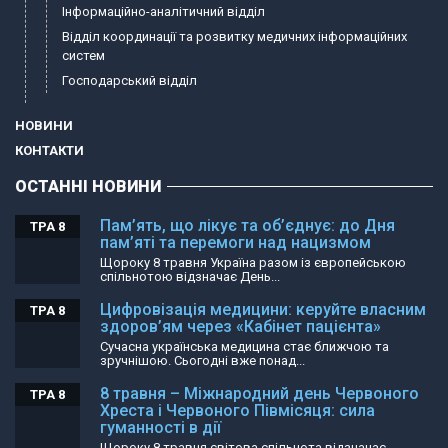
Інформаційно-аналітичний відділ
Відділ координації та розвитку медичних інформаційних
систем
Господарський відділ
НОВИНИ
КОНТАКТИ
ОСТАННІ НОВИНИ
Пам’ять, що лікує та об’єднує: до Дня
ТРА 8
пам’яті та перемоги над нацизмом
Щороку 8 травня Україна разом із європейською
спільнотою відзначає День...
Цифровізація медицини: керуйте власним
ТРА 8
здоров’ям через «Кабінет пацієнта»
Сучасна українська медицина стає ближчою та
зручнішою. Сьогодні вже понад...
8 травня – Міжнародний день Червоного
ТРА 8
Хреста і Червоного Півмісяця: сила
гуманності в дії
Щороку 8 травня світова спільнота відзначає