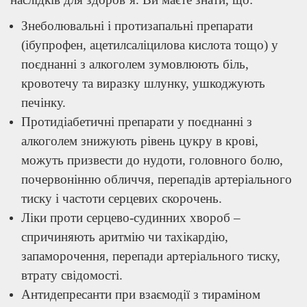
Знеболювальні і протизапальні препарати
(ібупрофен, ацетилсаліцилова кислота тощо) у
поєднанні з алкоголем зумовлюють біль,
кровотечу та виразку шлунку, ушкоджують
печінку.
Протидіабетичні препарати у поєднанні з
алкоголем знижують рівень цукру в крові,
можуть призвести до нудоти, головного болю,
почервонінню обличчя, перепадів артеріального
тиску і частоти серцевих скорочень.
Ліки проти серцево-судинних хвороб –
спричиняють аритмію чи тахікардію,
запаморочення, перепади артеріального тиску,
втрату свідомості.
Антидепресанти при взаємодії з тираміном