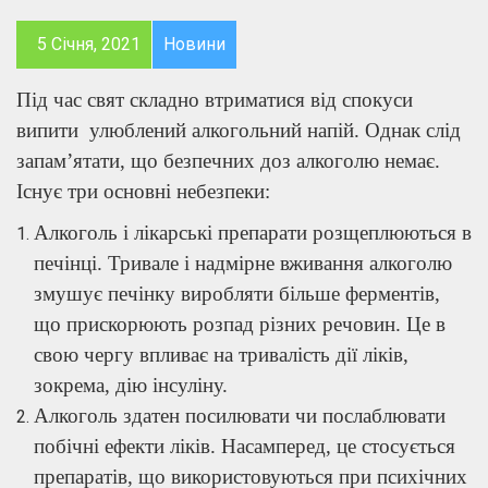
5 Січня, 2021
Новини
Під час свят складно втриматися від спокуси
випити улюблений алкогольний напій. Однак слід
запам’ятати, що безпечних доз алкоголю немає.
Існує три основні небезпеки:
Алкоголь і лікарські препарати розщеплюються в
печінці. Тривале і надмірне вживання алкоголю
змушує печінку виробляти більше ферментів,
що прискорюють розпад різних речовин. Це в
свою чергу впливає на тривалість дії ліків,
зокрема, дію інсуліну.
Алкоголь здатен посилювати чи послаблювати
побічні ефекти ліків. Насамперед, це стосується
препаратів, що використовуються при психічних