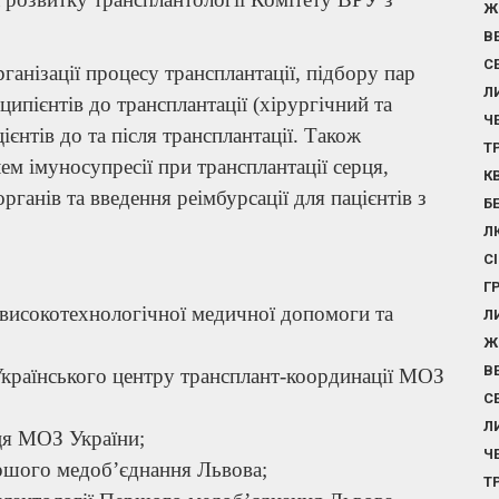
Ж
В
С
ганізації процесу трансплантації, підбору пар
Л
ципієнтів до трансплантації (хірургічний та
Ч
ієнтів до та після трансплантації. Також
Т
м імуносупресії при трансплантації серця,
К
рганів та введення реімбурсації для пацієнтів з
Б
Л
С
Г
 високотехнологічної медичної допомоги та
Л
Ж
В
країнського центру трансплант-координації МОЗ
С
Л
ця МОЗ України;
Ч
ршого медоб’єднання Львова;
Т