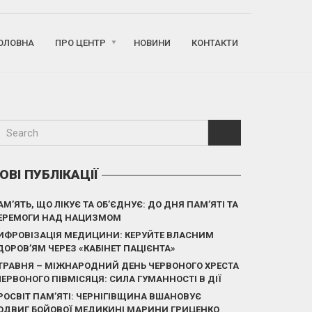
ОЛОВНА
ПРО ЦЕНТР
НОВИНИ
КОНТАКТИ
ОВІ ПУБЛІКАЦІЇ
АМ’ЯТЬ, ЩО ЛІКУЄ ТА ОБ’ЄДНУЄ: ДО ДНЯ ПАМ’ЯТІ ТА
ЕРЕМОГИ НАД НАЦИЗМОМ
ИФРОВІЗАЦІЯ МЕДИЦИНИ: КЕРУЙТЕ ВЛАСНИМ
ДОРОВ’ЯМ ЧЕРЕЗ «КАБІНЕТ ПАЦІЄНТА»
 ТРАВНЯ – МІЖНАРОДНИЙ ДЕНЬ ЧЕРВОНОГО ХРЕСТА
 ЧЕРВОНОГО ПІВМІСЯЦЯ: СИЛА ГУМАННОСТІ В ДІЇ
РОСВІТ ПАМ’ЯТІ: ЧЕРНІГІВЩИНА ВШАНОВУЄ
ОДВИГ БОЙОВОЇ МЕДИКИНІ МАРИНИ ГРИЦЕНКО