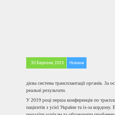
30 Березня, 2023
Новини
дієва система трансплантації органів. За 
реальні результати.
У 2019 році перша конференція по трасплан
пацієнтів з усієї України та із-за кордону. 
порадіти успіхам та обговорити проблеми