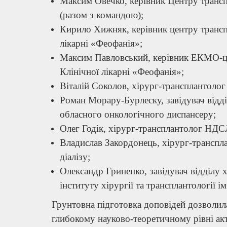
Максим Овечко, керівник Центру транс
(разом з командою);
Кирило Хижняк, керівник центру транспл
лікарні «Феофанія»;
Максим Павловський, керівник ЕКМО-цент
Клінічної лікарні «Феофанія»;
Віталій Соколов, хірург-трансплантолог
Роман Морару-Бурлеску, завідувач відді
обласного онкологічного диспансеру;
Олег Годік, хірург-трансплантолог НД
Владислав Закордонець, хірург-транспла
діалізу;
Олександр Гриненко, завідувач відділу х
інституту хірургії та трансплантології і
Грунтовна підготовка доповідей дозволила
глибокому науково-теоретичному рівні ак