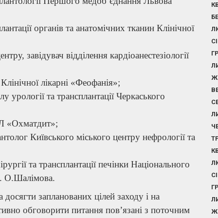
плантології Першого медоб’єднання Львова
К
Б
антації органів та анатомічних тканин Клінічної
Л
С
Г
ру, завідувач відділення кардіоанестезіології
Л
Ж
 Клінічної лікарні «Феофанія»;
В
лу урології та трансплантації Черкаського
С
Л
СЛ «Охматдит»;
Ч
нтолог Київського міського центру нефрології та
Т
К
ірургії та трансплантації печінки Національного
Л
С
м. О.Шалімова.
Г
 досягти запланованих цілей заходу і на
Л
тивно обговорити питання пов’язані з поточним
Ж