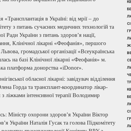
К
Б
Л
 «Трансплантація в Україні: від мрії – до
С
мітету з питань сучасних медичних технологій та
Г
ї Ради України з питань здоров’я нації,
Л
ння, Клінічної лікарні «Феофанія», першого
Ж
Львова, громадської організації «Всеукраїнська
В
ась на базі Клінічної лікарні «Феофанія» м.
С
ька платформа донорства «іDonor».
Л
Ч
нігівської обласної лікарні: завідувач відділення
Т
Олена Горда та трансплант-координатор лікар-
К
я з ліжками інтенсивної терапії Володимир
Б
Л
С
сь: Міністр охорони здоров’я України Віктор
Г
’я України Наталія Гусак та голова Підкомітету
Л
 розвитку трансплантології Комітету ВРУ з