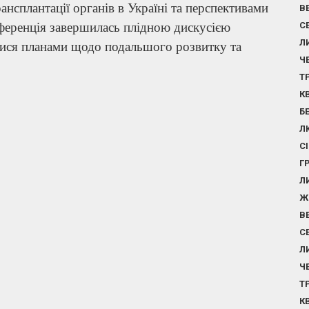
нсплантації органів в Україні та перспективами
В
ференція завершилась плідною дискусією
С
Л
тися планами щодо подальшого розвитку та
Ч
Т
К
Б
Л
С
Г
Л
Ж
В
С
Л
Ч
Т
К