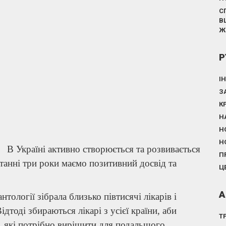
С
В
Ж
Р
І
З
К
Н
Н
Н
В Україні активно створюється та розвивається
П
останні три роки маємо позитивний досвід та
Ц
А
тології зібрала близько півтисячі лікарів і
Відтоді збираються лікарі з усієї країни, аби
Т
, які потрібно вирішити для подальшого