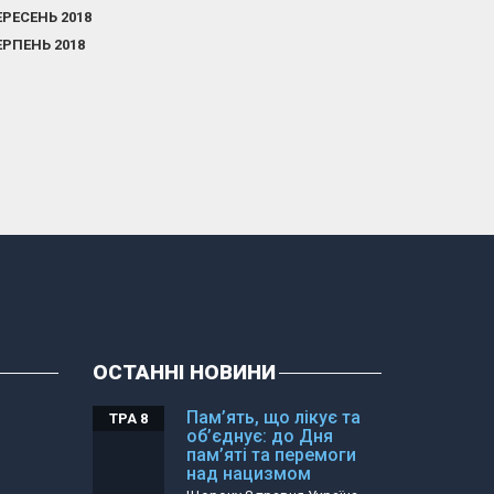
ЕРЕСЕНЬ 2018
ЕРПЕНЬ 2018
ОСТАННІ НОВИНИ
Пам’ять, що лікує та
ТРА 8
об’єднує: до Дня
пам’яті та перемоги
над нацизмом