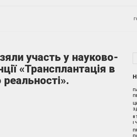
Г
взяли участь у науково-
ції «Трансплантація в
Н
о реальності».
П
П
Ц
З
8
І
П
П