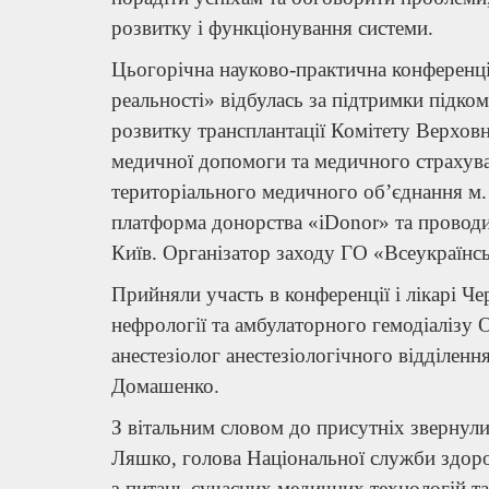
розвитку і функціонування системи.
Цьогорічна науково-практична конференція
реальності» відбулась за підтримки підко
розвитку трансплантації Комітету Верховно
медичної допомоги та медичного страхува
територіального медичного об’єднання м. 
платформа донорства «іDonor» та проводил
Київ. Організатор заходу ГО «Всеукраїнс
Прийняли участь в конференції і лікарі Чер
нефрології та амбулаторного гемодіалізу 
анестезіолог анестезіологічного відділенн
Домашенко.
З вітальним словом до присутніх звернули
Ляшко, голова Національної служби здоров
з питань сучасних медичних технологій та