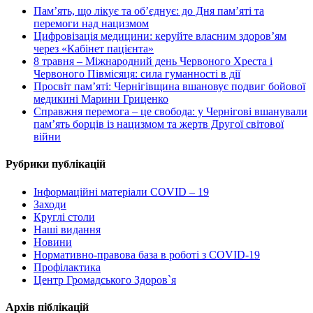
Пам’ять, що лікує та об’єднує: до Дня пам’яті та
перемоги над нацизмом
Цифровізація медицини: керуйте власним здоров’ям
через «Кабінет пацієнта»
8 травня – Міжнародний день Червоного Хреста і
Червоного Півмісяця: сила гуманності в дії
Просвіт пам’яті: Чернігівщина вшановує подвиг бойової
медикині Марини Гриценко
Справжня перемога – це свобода: у Чернігові вшанували
пам’ять борців із нацизмом та жертв Другої світової
війни
Рубрики публікацій
Інформаційні матеріали COVID – 19
Заходи
Круглі столи
Наші видання
Новини
Нормативно-правова база в роботі з COVID-19
Профілактика
Центр Громадського Здоров`я
Архів піблікацій