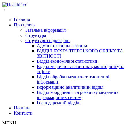
×
Головна
Про центр
Загальна інформація
Структура
Структурні підрозділи
Адміністративна частина
ВІДДІЛ БУХГАЛТЕРСЬКОГО ОБЛІКУ ТА
ЗВІТНОСТІ
Відділ економічної статистики
Відділ медичної статистики, моніторингу та
оцінки
Відділ обробки медико-статистичної
інформації
Інформаційно-аналітичний відділ
Відділ координації та розвитку медичних
інформаційних систем
Господарський відділ
Новини
Контакти
MENU