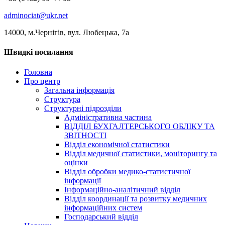
adminociat@ukr.net
14000, м.Чернігів, вул. Любецька, 7а
Швидкі посилання
Головна
Про центр
Загальна інформація
Структура
Структурні підрозділи
Адміністративна частина
ВІДДІЛ БУХГАЛТЕРСЬКОГО ОБЛІКУ ТА
ЗВІТНОСТІ
Відділ економічної статистики
Відділ медичної статистики, моніторингу та
оцінки
Відділ обробки медико-статистичної
інформації
Інформаційно-аналітичний відділ
Відділ координації та розвитку медичних
інформаційних систем
Господарський відділ