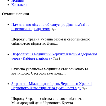
Новини
Контакти
Останні новини
Пам’ять, що лікує та об’єднує: до Дня пам’яті та
перемоги над нацизмом
Тра 8
Щороку 8 травня Україна разом із європейською
спільнотою відзначає День...
Цифровізація медицини: керуйте власним здоров’ям
через «Кабінет пацієнта»
Тра 8
Сучасна українська медицина стає ближчою та
зручнішою. Сьогодні вже понад...
8 травня – Міжнародний день Червоного Хреста і
Червоного Півмісяця: сила гуманності в дії
Тра 8
Щороку 8 травня світова спільнота відзначає
Міжнародний день Червоного Хреста...