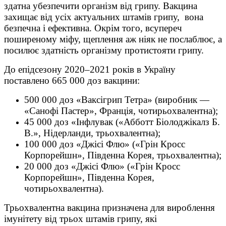
здатна убезпечити організм від грипу. Вакцина
захищає від усіх актуальних штамів грипу, вона
безпечна і ефективна. Окрім того, всупереч
поширеному міфу, щеплення аж ніяк не послаблює, а
посилює здатність організму протистояти грипу.
До епідсезону 2020–2021 років в Україну
поставлено 665 000 доз вакцини:
500 000 доз «Ваксігрип Тетра» (виробник —
«Санофі Пастер», Франція, чотирьохвалентна);
45 000 доз «Інфлувак («Абботт Біолоджікалз Б.
В.», Нідерланди, трьохвалентна);
100 000 доз «Джісі Флю» («Грін Кросс
Корпорейшн», Південна Корея, трьохвалентна);
20 000 доз «Джісі Флю» («Грін Кросс
Корпорейшн», Південна Корея,
чотирьохвалентна).
Трьохвалентна вакцина призначена для вироблення
імунітету від трьох штамів грипу, які