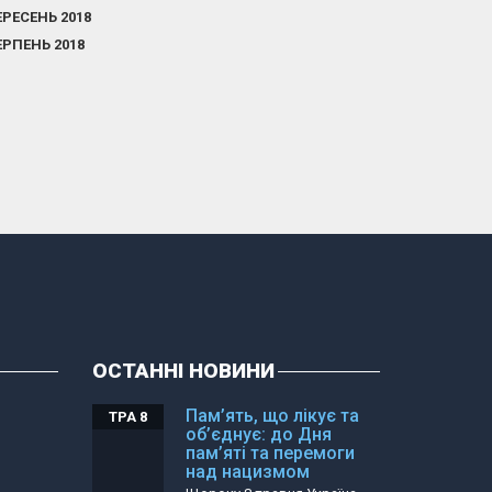
ЕРЕСЕНЬ 2018
ЕРПЕНЬ 2018
ОСТАННІ НОВИНИ
Пам’ять, що лікує та
ТРА 8
об’єднує: до Дня
пам’яті та перемоги
над нацизмом