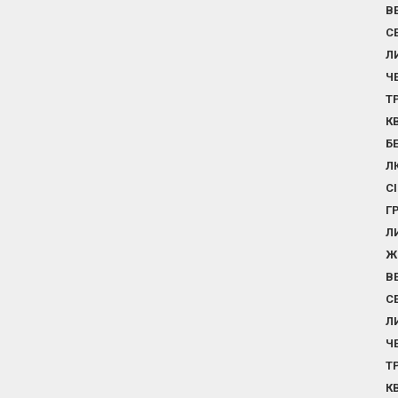
В
С
Л
Ч
Т
К
Б
Л
С
Г
Л
Ж
В
С
Л
Ч
Т
К