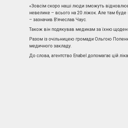
«Зовсім скоро наші люди зможуть відновлюва
невелике – всього на 20 ліжок. Але там буде 
– зазначив В’ячеслав Чаус.
Також він подякував медикам за їхню щоденн
Разом із очільницею громади Ольгою Попенк
медичного закладу.
До слова, агентство Enabel допомагає цій лік