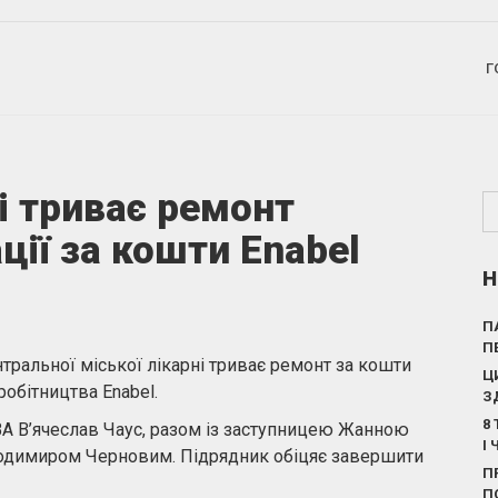
Г
і триває ремонт
ції за кошти Enabel
Н
П
П
нтральної міської лікарні триває ремонт за кошти
Ц
робітництва Enabel.
З
8
ВА В’ячеслав Чаус, разом із заступницею Жанною
І
одимиром Черновим. Підрядник обіцяє завершити
П
П