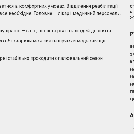
тися в комфортних умовах. Відділення реабілітації
С
В
все необхідне. Головне – лікарі, медичний персонал»,
Ж
у працю – за те, що повертають людей до життя.
Р
о обговорили можливі напрямки модернізації
І
З
арні стабільно проходити опалювальний сезон.
К
Н
Н
Н
П
Ц
А
Т