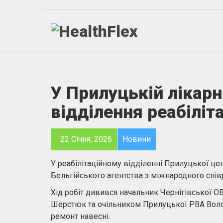
У Прилуцькій лікарн
відділення реабіліта
22 Січня, 2026
Новини
У реабілітаційному відділенні Прилуцької це
Бельгійського агентства з міжнародного спів
Хід робіт дивився начальник Чернігівської О
Шерстюк та очільником Прилуцької РВА Вол
ремонт навесні.