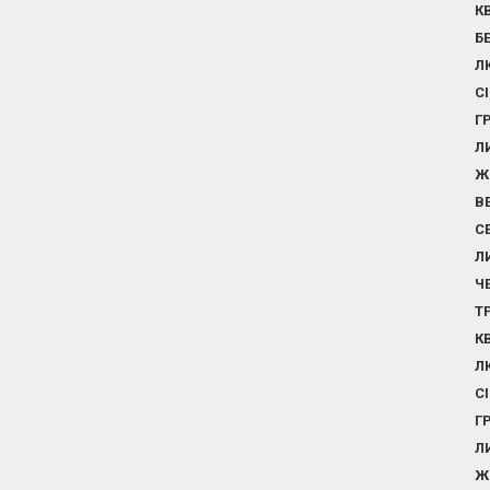
К
Б
Л
С
Г
Л
Ж
В
С
Л
Ч
Т
К
Л
С
Г
Л
Ж