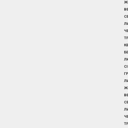
Ж
В
С
Л
Ч
Т
К
Б
Л
С
Г
Л
Ж
В
С
Л
Ч
Т