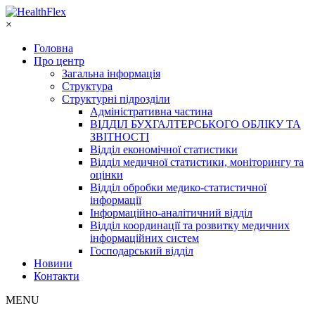
×
Головна
Про центр
Загальна інформація
Структура
Структурні підрозділи
Адміністративна частина
ВІДДІЛ БУХГАЛТЕРСЬКОГО ОБЛІКУ ТА
ЗВІТНОСТІ
Відділ економічної статистики
Відділ медичної статистики, моніторингу та
оцінки
Відділ обробки медико-статистичної
інформації
Інформаційно-аналітичний відділ
Відділ координації та розвитку медичних
інформаційних систем
Господарський відділ
Новини
Контакти
MENU