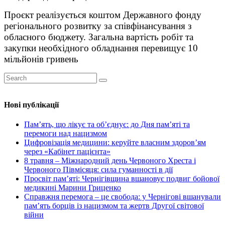
Проєкт реалізується коштом Державного фонду
регіонального розвитку за співфінансування з
обласного бюджету. Загальна вартість робіт та
закупки необхідного обладнання перевищує 10
мільйонів гривень
Нові публікації
Пам’ять, що лікує та об’єднує: до Дня пам’яті та
перемоги над нацизмом
Цифровізація медицини: керуйте власним здоров’ям
через «Кабінет пацієнта»
8 травня – Міжнародний день Червоного Хреста і
Червоного Півмісяця: сила гуманності в дії
Просвіт пам’яті: Чернігівщина вшановує подвиг бойової
медикині Марини Гриценко
Справжня перемога – це свобода: у Чернігові вшанували
пам’ять борців із нацизмом та жертв Другої світової
війни