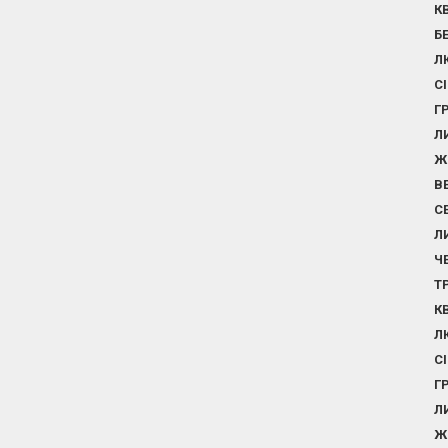
К
Б
Л
С
Г
Л
Ж
В
С
Л
Ч
Т
К
Л
С
Г
Л
Ж