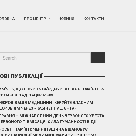
ОЛОВНА
ПРО ЦЕНТР
НОВИНИ
КОНТАКТИ
ОВІ ПУБЛІКАЦІЇ
АМ’ЯТЬ, ЩО ЛІКУЄ ТА ОБ’ЄДНУЄ: ДО ДНЯ ПАМ’ЯТІ ТА
ЕРЕМОГИ НАД НАЦИЗМОМ
ИФРОВІЗАЦІЯ МЕДИЦИНИ: КЕРУЙТЕ ВЛАСНИМ
ДОРОВ’ЯМ ЧЕРЕЗ «КАБІНЕТ ПАЦІЄНТА»
 ТРАВНЯ – МІЖНАРОДНИЙ ДЕНЬ ЧЕРВОНОГО ХРЕСТА
 ЧЕРВОНОГО ПІВМІСЯЦЯ: СИЛА ГУМАННОСТІ В ДІЇ
РОСВІТ ПАМ’ЯТІ: ЧЕРНІГІВЩИНА ВШАНОВУЄ
ОДВИГ БОЙОВОЇ МЕДИКИНІ МАРИНИ ГРИЦЕНКО