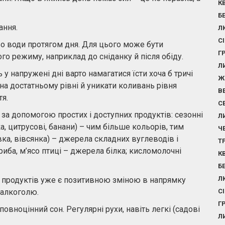
К
Б
ання.
Л
С
ьо води протягом дня. Для цього може бути
Г
го режиму, наприклад до сніданку й після обіду.
Л
у напружені дні варто намагатися їсти хоча б тричі
Ж
а достатньому рівні й уникати коливань рівня
В
тя.
С
а допомогою простих і доступних продуктів: сезонні
Л
ка, цитрусові, банани) – чим більше кольорів, тим
Ч
вка, вівсянка) – джерела складних вуглеводів і
Т
 риба, м’ясо птиці – джерела білка; кисломолочні
К
Б
Л
 продуктів уже є позитивною зміною в напрямку
 алкоголю.
С
Г
повноцінний сон. Регулярні рухи, навіть легкі (садові
Л