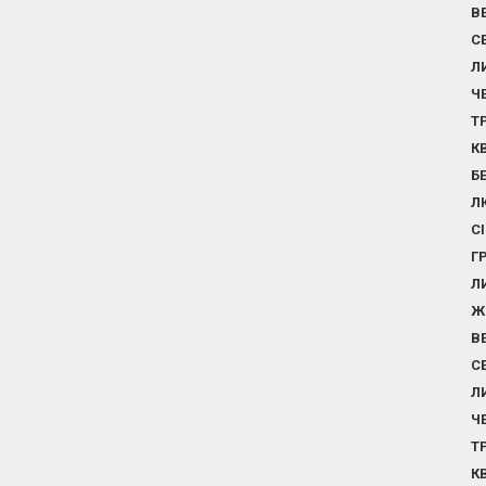
В
С
Л
Ч
Т
К
Б
Л
С
Г
Л
Ж
В
С
Л
Ч
Т
К