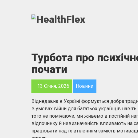
Турбота про психічне
почати
13 Січня, 2026
Новини
Віднедавна в Україні формується добра традиці
в умовах війни для багатьох українців навіт
того не помічаючи, ми живемо в постійній напр
відпочинку й невизначеність впливають на сам
працювати над їх втіленням замість мотива