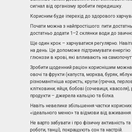
сигнал від організму зробити передишку.
Корисним буде іперехід до здорового харчув
Почати можна з найпростішого: пити достатн
достатньо додати 1–2 склянки води до звично
Ще один крок – харчуватися регулярно. Навіть 
на день. Це допоможе підтримувати енергію н
глюкози в крові, які впливають на самопочут
Зробити щоденний раціон кориснішим можна з
овочі та фрукти (капуста, морква, буряк, яблу
різноманітніша користь; крупи (гречка, перло
клітковини; яйця, бобові (сочевиця, квасоля),
продукти – джерела кальцію та білка.
Навіть невелике збільшення частки корисних
«ідеального меню» та відмови від вживання
Не варто забувати і про фізичну активність та 
роботи, танці), покращують сон та настрій.