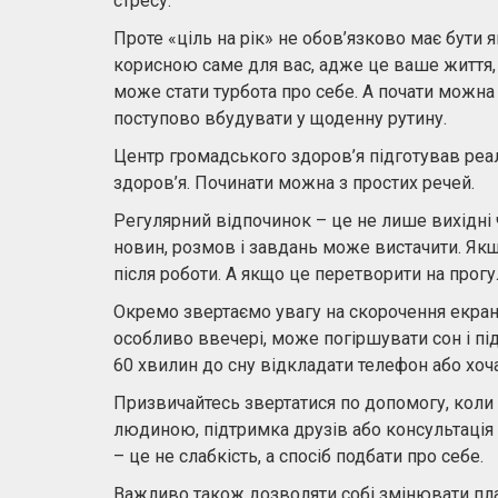
стресу.
Проте «ціль на рік» не обов’язково має бути
корисною саме для вас, адже це ваше життя, 
може стати турбота про себе. А почати можна 
поступово вбудувати у щоденну рутину.
Центр громадського здоров’я підготував реал
здоров’я. Починати можна з простих речей.
Регулярний відпочинок – це не лише вихідні 
новин, розмов і завдань може вистачити. Якщо
після роботи. А якщо це перетворити на прогу
Окремо звертаємо увагу на скорочення екран
особливо ввечері, може погіршувати сон і пі
60 хвилин до сну відкладати телефон або хоча
Призвичайтесь звертатися по допомогу, коли
людиною, підтримка друзів або консультація 
– це не слабкість, а спосіб подбати про себе.
Важливо також дозволяти собі змінювати план