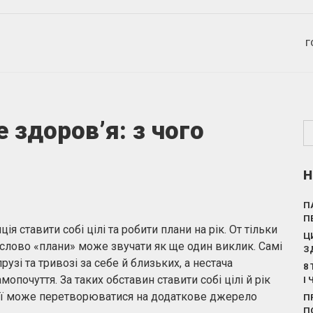
Г
 здоров’я: з чого
Н
П
П
я ставити собі цілі та робити плани на рік. От тільки
Ц
ь слово «плани» може звучати як ще один виклик. Самі
З
узі та тривозі за себе й близьких, а нестача
8
опочуття. За таких обставин ставити собі цілі й рік
І
ції може перетворюватися на додаткове джерело
П
П