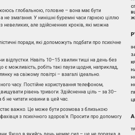
С
 якоюсь глобальною, головне – вона має бути
В
а не змагання. У нинішні буремні часи гарною ціллю
Ж
з невеликих, але здійсненних кроків, які можна
Р
істичні поради, які допоможуть подбати про психічне
І
З
чи відпустки. Навіть 10–15 хвилин тиші на день без
К
 є можливість, робіть такі паузи щодня, наприклад,
Н
лянку на свіжому повітрі – взагалі ідеально.
Н
ного часу. Постійне користування телефоном,
Н
двищувати рівень тривоги. Здійсненна ціль – за 30–
П
 б не читати новини в цей час.
Ц
 стає важко. Це може бути розмова з близькою
А
фахівця з психічного здоров’я. Просити про допомогу
Т
и. Якщо в якийсь день немає сил – це не поразка, а