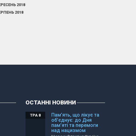
ЕРЕСЕНЬ 2018
ЕРПЕНЬ 2018
ОСТАННІ НОВИНИ
Пам’ять, що лікує та
ТРА 8
об’єднує: до Дня
пам’яті та перемоги
над нацизмом