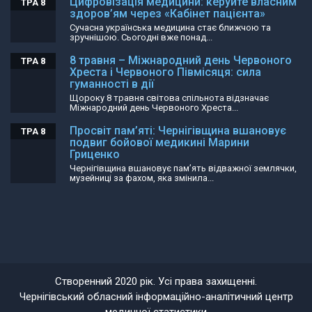
Цифровізація медицини: керуйте власним
ТРА 8
здоров’ям через «Кабінет пацієнта»
Сучасна українська медицина стає ближчою та
зручнішою. Сьогодні вже понад...
8 травня – Міжнародний день Червоного
ТРА 8
Хреста і Червоного Півмісяця: сила
гуманності в дії
Щороку 8 травня світова спільнота відзначає
Міжнародний день Червоного Хреста...
Просвіт пам’яті: Чернігівщина вшановує
ТРА 8
подвиг бойової медикині Марини
Гриценко
Чернігівщина вшановує пам’ять відважної землячки,
музейниці за фахом, яка змінила...
Створенний 2020 рік. Усі права захищенні.
Чернігівський обласний інформаційно-аналітичний центр