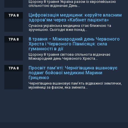
Щороку 8 травня Україна разом із європейською
спільнотою відзначає День...
Цифровізація медицини: керуйте власним
ТРА 8
здоров’ям через «Кабінет пацієнта»
Сучасна українська медицина стає ближчою та
зручнішою. Сьогодні вже понад...
8 травня – Міжнародний день Червоного
ТРА 8
Хреста і Червоного Півмісяця: сила
гуманності в дії
Щороку 8 травня світова спільнота відзначає
Міжнародний день Червоного Хреста...
Просвіт пам’яті: Чернігівщина вшановує
ТРА 8
подвиг бойової медикині Марини
Гриценко
Чернігівщина вшановує пам’ять відважної землячки,
музейниці за фахом, яка змінила...