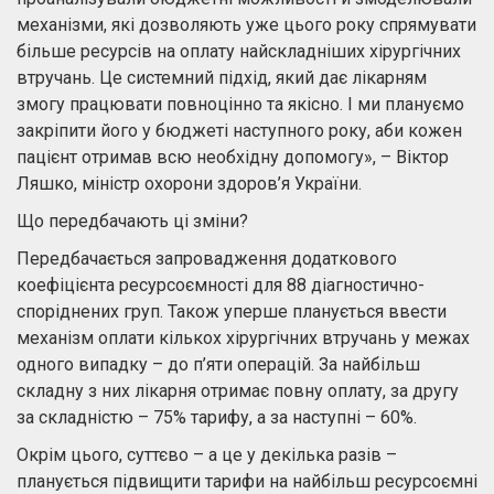
механізми, які дозволяють уже цього року спрямувати
більше ресурсів на оплату найскладніших хірургічних
втручань. Це системний підхід, який дає лікарням
змогу працювати повноцінно та якісно. І ми плануємо
закріпити його у бюджеті наступного року, аби кожен
пацієнт отримав всю необхідну допомогу», – Віктор
Ляшко, міністр охорони здоров’я України.
Що передбачають ці зміни?
Передбачається запровадження додаткового
коефіцієнта ресурсоємності для 88 діагностично-
споріднених груп. Також уперше планується ввести
механізм оплати кількох хірургічних втручань у межах
одного випадку – до п’яти операцій. За найбільш
складну з них лікарня отримає повну оплату, за другу
за складністю – 75% тарифу, а за наступні – 60%.
Окрім цього, суттєво – а це у декілька разів –
планується підвищити тарифи на найбільш ресурсоємні