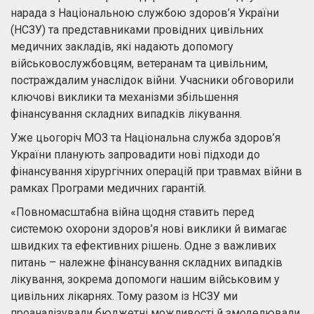
нарада з Національною службою здоров’я України
(НСЗУ) та представниками провідних цивільних
медичних закладів, які надають допомогу
військовослужбовцям, ветеранам та цивільним,
постраждалим унаслідок війни. Учасники обговорили
ключові виклики та механізми збільшення
фінансування складних випадків лікування.
Уже цьогоріч МОЗ та Національна служба здоров’я
України планують запровадити нові підходи до
фінансування хірургічних операцій при травмах війни в
рамках Програми медичних гарантій.
«Повномасштабна війна щодня ставить перед
системою охорони здоров’я нові виклики й вимагає
швидких та ефективних рішень. Одне з важливих
питань – належне фінансування складних випадків
лікування, зокрема допомоги нашим військовим у
цивільних лікарнях. Тому разом із НСЗУ ми
проаналізували бюджетні можливості й змоделювали