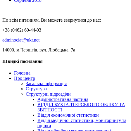
Серпень 2018
По всім питанням, Ви можете звернутися до нас:
+38 (0462) 60-44-03
adminociat@ukr.net
14000, м.Чернігів, вул. Любецька, 7а
Швидкі посилання
Головна
Про центр
Загальна інформація
Структура
Структурні підрозділи
Адміністративна частина
ВІДДІЛ БУХГАЛТЕРСЬКОГО ОБЛІКУ ТА
ЗВІТНОСТІ
Відділ економічної статистики
Відділ медичної статистики, моніторингу та
оцінки
Відділ обробки медико-статистичної