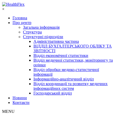
×
Головна
Про центр
Загальна інформація
Структура
Структурні підрозділи
Адміністративна частина
ВІДДІЛ БУХГАЛТЕРСЬКОГО ОБЛІКУ ТА
ЗВІТНОСТІ
Відділ економічної статистики
Відділ медичної статистики, моніторингу та
оцінки
Відділ обробки медико-статистичної
інформації
Інформаційно-аналітичний відділ
Відділ координації та розвитку медичних
інформаційних систем
Господарський відділ
Новини
Контакти
MENU