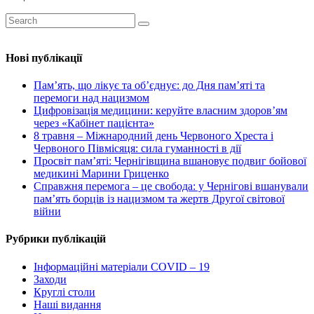
Нові публікації
Пам’ять, що лікує та об’єднує: до Дня пам’яті та
перемоги над нацизмом
Цифровізація медицини: керуйте власним здоров’ям
через «Кабінет пацієнта»
8 травня – Міжнародний день Червоного Хреста і
Червоного Півмісяця: сила гуманності в дії
Просвіт пам’яті: Чернігівщина вшановує подвиг бойової
медикині Марини Гриценко
Справжня перемога – це свобода: у Чернігові вшанували
пам’ять борців із нацизмом та жертв Другої світової
війни
Рубрики публікацій
Інформаційні матеріали COVID – 19
Заходи
Круглі столи
Наші видання