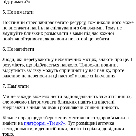
підтримати?»
5. Не вимагати
Постійний стрес забирає багато ресурсу, тож інколи його може
не вистачати навіть на спілкування з близькими. Тому не
змушуйте близьких розмовляти з вами під час кожної
повітряної тривоги, якщо вони не готові це робити.
6. Не нагнітати
Люди, які перебувають у небезпечних місцях, знають про це. І
розуміють, що відбувається навколо. Тривожні новини,
відсутність звʼязку можуть спричиняти у вас паніку, проте
важливо не переносити ці настрої у ваше спілкування.
7. Пам’ятати
Ми не завжди можемо нести відповідальність за життя інших,
але можемо підтримувати близьких навіть на відстані,
зберігаючи з ними зв’язок і розділяючи спільні цінності.
Більше порад щодо збереження ментального здоров’я можна
знайти на
платформі «Ти як?»
. Тут розміщені аптечка
самодопомоги, відеопосібники, освітні серіали, довідники
тощо.