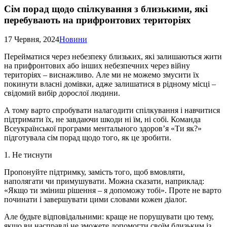
Сім порад щодо спілкування з близькими, які
перебувають на прифронтових територіях
17 Червня, 2024
Новини
Перейматися через небезпеку близьких, які залишаються жити
на прифронтових або інших небезпечних через війну
територіях – виснажливо. Але ми не можемо змусити їх
покинути власні домівки, адже залишатися в рідному місці –
свідомий вибір дорослої людини.
А тому варто спробувати налагодити спілкування і навчитися
підтримати їх, не завдаючи шкоди ні їм, ні собі. Команда
Всеукраїнської програми ментального здоров’я «Ти як?»
підготувала сім порад щодо того, як це зробити.
1. Не тиснути
Пропонуйте підтримку, замість того, щоб вмовляти,
наполягати чи примушувати. Можна сказати, наприклад:
«Якщо ти зміниш рішення – я допоможу тобі». Проте не варто
починати і завершувати цими словами кожен діалог.
Але будьте відповідальними: краще не порушувати цю тему,
якщо ви насправді не зможете допомогти своїм близьким із