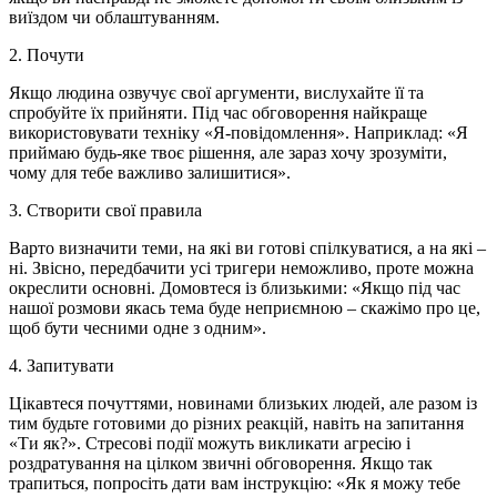
виїздом чи облаштуванням.
2. Почути
Якщо людина озвучує свої аргументи, вислухайте її та
спробуйте їх прийняти. Під час обговорення найкраще
використовувати техніку «Я-повідомлення». Наприклад: «Я
приймаю будь-яке твоє рішення, але зараз хочу зрозуміти,
чому для тебе важливо залишитися».
3. Створити свої правила
Варто визначити теми, на які ви готові спілкуватися, а на які –
ні. Звісно, передбачити усі тригери неможливо, проте можна
окреслити основні. Домовтеся із близькими: «Якщо під час
нашої розмови якась тема буде неприємною – скажімо про це,
щоб бути чесними одне з одним».
4. Запитувати
Цікавтеся почуттями, новинами близьких людей, але разом із
тим будьте готовими до різних реакцій, навіть на запитання
«Ти як?». Стресові події можуть викликати агресію і
роздратування на цілком звичні обговорення. Якщо так
трапиться, попросіть дати вам інструкцію: «Як я можу тебе