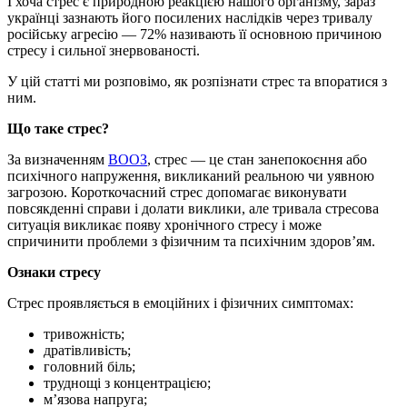
І хоча стрес є природною реакцією нашого організму, зараз
українці зазнають його посилених наслідків через тривалу
російську агресію — 72% називають її основною причиною
стресу і сильної знервованості.
У цій статті ми розповімо, як розпізнати стрес та впоратися з
ним.
Що таке стрес?
За визначенням
ВООЗ
, стрес — це стан занепокоєння або
психічного напруження, викликаний реальною чи уявною
загрозою. Короткочасний стрес допомагає виконувати
повсякденні справи і долати виклики, але тривала стресова
ситуація викликає появу хронічного стресу і може
спричинити проблеми з фізичним та психічним здоров’ям.
Ознаки стресу
Стрес проявляється в емоційних і фізичних симптомах:
тривожність;
дратівливість;
головний біль;
труднощі з концентрацією;
м’язова напруга;