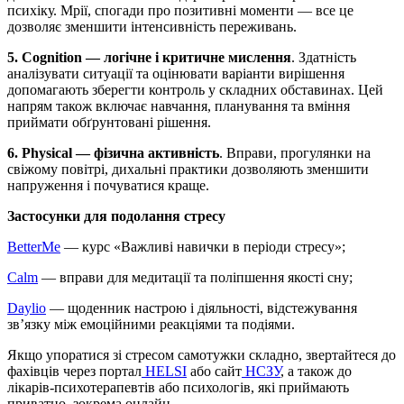
психіку. Мрії, спогади про позитивні моменти — все це
дозволяє зменшити інтенсивність переживань.
5. Cognition
— логічне і критичне мислення
. Здатність
аналізувати ситуації та оцінювати варіанти вирішення
допомагають зберегти контроль у складних обставинах. Цей
напрям також включає навчання, планування та вміння
приймати обґрунтовані рішення.
6. Physical — фізична активність
. Вправи, прогулянки на
свіжому повітрі, дихальні практики дозволяють зменшити
напруження і почуватися краще.
Застосунки для подолання стресу
BetterMe
— курс «Важливі навички в періоди стресу»;
Calm
— вправи для медитації та поліпшення якості сну;
Daylio
— щоденник настрою і діяльності, відстежування
зв’язку між емоційними реакціями та подіями.
Якщо упоратися зі стресом самотужки складно, звертайтеся до
фахівців через портал
HELSI
або сайт
НСЗУ
, а також до
лікарів-психотерапевтів або психологів, які приймають
приватно, зокрема онлайн.