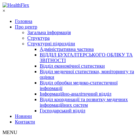
×
Головна
Про центр
Загальна інформація
Структура
Структурні підрозділи
Адміністративна частина
ВІДДІЛ БУХГАЛТЕРСЬКОГО ОБЛІКУ ТА
ЗВІТНОСТІ
Відділ економічної статистики
Відділ медичної статистики, моніторингу та
оцінки
Відділ обробки медико-статистичної
інформації
Інформаційно-аналітичний відділ
Відділ координації та розвитку медичних
інформаційних систем
Господарський відділ
Новини
Контакти
MENU