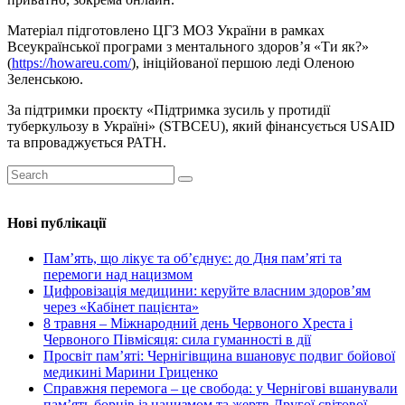
Матеріал підготовлено ЦГЗ МОЗ України в рамках
Всеукраїнської програми з ментального здоров’я «Ти як?»
(
https://howareu.com/
), ініційованої першою леді Оленою
Зеленською.
За підтримки проєкту «Підтримка зусиль у протидії
туберкульозу в Україні» (STBCEU), який фінансується USAID
та впроваджується РАТН.
Нові публікації
Пам’ять, що лікує та об’єднує: до Дня пам’яті та
перемоги над нацизмом
Цифровізація медицини: керуйте власним здоров’ям
через «Кабінет пацієнта»
8 травня – Міжнародний день Червоного Хреста і
Червоного Півмісяця: сила гуманності в дії
Просвіт пам’яті: Чернігівщина вшановує подвиг бойової
медикині Марини Гриценко
Справжня перемога – це свобода: у Чернігові вшанували
пам’ять борців із нацизмом та жертв Другої світової