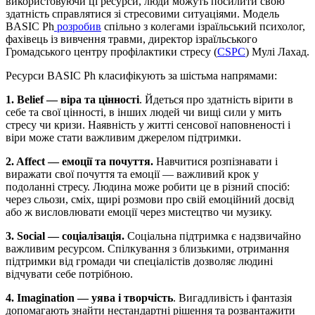
використовуючи ці ресурси, люди можуть посилити свою
здатність справлятися зі стресовими ситуаціями. Модель
BASIC Ph
розробив
спільно з колегами ізраїльський психолог,
фахівець із вивчення травми, директор ізраїльського
Громадського центру профілактики стресу (
CSPC
) Мулі Лахад.
Ресурси BASIC Ph класифікують за шістьма напрямами:
1. Belief — віра та цінності
. Йдеться про здатність вірити в
себе та свої цінності, в інших людей чи вищі сили у мить
стресу чи кризи. Наявність у житті сенсової наповненості і
віри може стати важливим джерелом підтримки.
2. Affect — емоції та почуття.
Навчитися розпізнавати і
виражати свої почуття та емоції — важливий крок у
подоланні стресу. Людина може робити це в різний спосіб:
через сльози, сміх, щирі розмови про свій емоційний досвід
або ж висловлювати емоції через мистецтво чи музику.
3. Social — соціалізація.
Соціальна підтримка є надзвичайно
важливим ресурсом. Спілкування з близькими, отримання
підтримки від громади чи спеціалістів дозволяє людині
відчувати себе потрібною.
4. Imagination — уява і творчість
. Вигадливість і фантазія
допомагають знайти нестандартні рішення та розвантажити