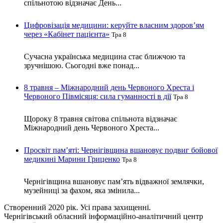
спільнотою відзначає День...
Цифровізація медицини: керуйте власним здоров’ям
через «Кабінет пацієнта»
Тра 8
Сучасна українська медицина стає ближчою та
зручнішою. Сьогодні вже понад...
8 травня – Міжнародний день Червоного Хреста і
Червоного Півмісяця: сила гуманності в дії
Тра 8
Щороку 8 травня світова спільнота відзначає
Міжнародний день Червоного Хреста...
Просвіт пам’яті: Чернігівщина вшановує подвиг бойової
медикині Марини Гриценко
Тра 8
Чернігівщина вшановує пам’ять відважної землячки,
музейниці за фахом, яка змінила...
Створенний 2020 рік. Усі права захищенні.
Чернігівський обласний інформаційно-аналітичний центр