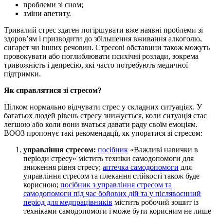
проблеми зі сном;
зміни апетиту.
Тривалий стрес здатен погіршувати вже наявні проблеми зі
здоров’ям і призводити до збільшення вживання алкоголю,
сигарет чи інших речовин. Стресові обставини також можуть
провокувати або поглиблювати психічні розлади, зокрема
тривожність і депресію, які часто потребують медичної
підтримки.
Як справлятися зі стресом?
Цілком нормально відчувати стрес у складних ситуаціях. У
багатьох людей рівень стресу знижується, коли ситуація стає
легшою або коли вони вчаться давати раду своїм емоціям.
ВООЗ пропонує такі рекомендації, як упоратися зі стресом:
управління стресом:
посібник
«Важливі навички в
періоди стресу» містить техніки самодопомоги для
зниження рівня стресу;
аптечка самодопомоги
для
управління стресом та плекання стійкості також буде
корисною;
посібник з управління стресом та
самодопомоги під час бойових дій та у післявоєнний
період для медпрацівників
містить робочий зошит із
техніками самодопомоги і може бути корисним не лише