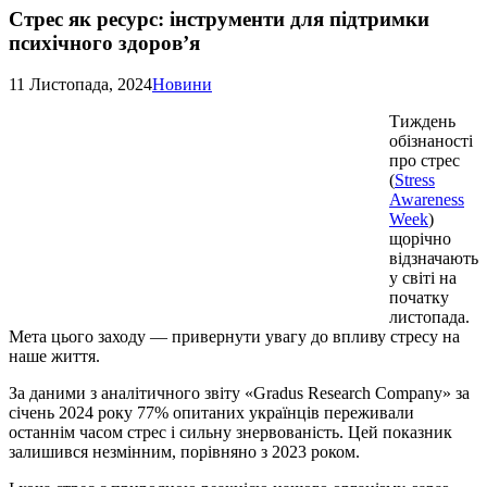
Стрес як ресурс: інструменти для підтримки
психічного здоров’я
11 Листопада, 2024
Новини
Тиждень
обізнаності
про стрес
(
Stress
Awareness
Week
)
щорічно
відзначають
у світі на
початку
листопада.
Мета цього заходу — привернути увагу до впливу стресу на
наше життя.
За даними з аналітичного звіту «Gradus Research Company» за
січень 2024 року 77% опитаних українців переживали
останнім часом стрес і сильну знервованість. Цей показник
залишився незмінним, порівняно з 2023 роком.