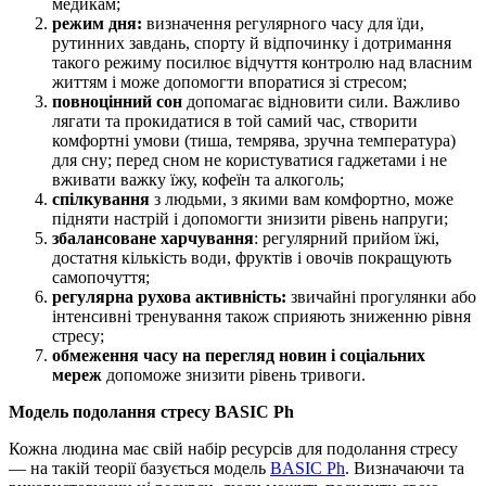
медикам;
режим дня:
визначення регулярного часу для їди,
рутинних завдань, спорту й відпочинку і дотримання
такого режиму посилює відчуття контролю над власним
життям і може допомогти впоратися зі стресом;
повноцінний сон
допомагає відновити сили. Важливо
лягати та прокидатися в той самий час, створити
комфортні умови (тиша, темрява, зручна температура)
для сну; перед сном не користуватися гаджетами і не
вживати важку їжу, кофеїн та алкоголь;
спілкування
з людьми, з якими вам комфортно, може
підняти настрій і допомогти знизити рівень напруги;
збалансоване харчування
: регулярний прийом їжі,
достатня кількість води, фруктів і овочів покращують
самопочуття;
регулярна рухова активність:
звичайні прогулянки або
інтенсивні тренування також сприяють зниженню рівня
стресу;
обмеження часу на перегляд новин і соціальних
мереж
допоможе знизити рівень тривоги.
Модель подолання стресу BASIC Ph
Кожна людина має свій набір ресурсів для подолання стресу
— на такій теорії базується модель
BASIC Ph
. Визначаючи та