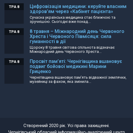
Цифровізація медицини: керуйте власним
ТРА 8
здоров’ям через «Кабінет пацієнта»
Сучасна українська медицина стає ближчою та
зручнішою. Сьогодні вже понад...
8 травня – Міжнародний день Червоного
ТРА 8
Хреста і Червоного Півмісяця: сила
гуманності в дії
Щороку 8 травня світова спільнота відзначає
Міжнародний день Червоного Хреста...
Просвіт пам’яті: Чернігівщина вшановує
ТРА 8
подвиг бойової медикині Марини
Гриценко
Чернігівщина вшановує пам’ять відважної землячки,
музейниці за фахом, яка змінила...
Створенний 2020 рік. Усі права захищенні.
Чернігівський обласний інформаційно-аналітичний центр