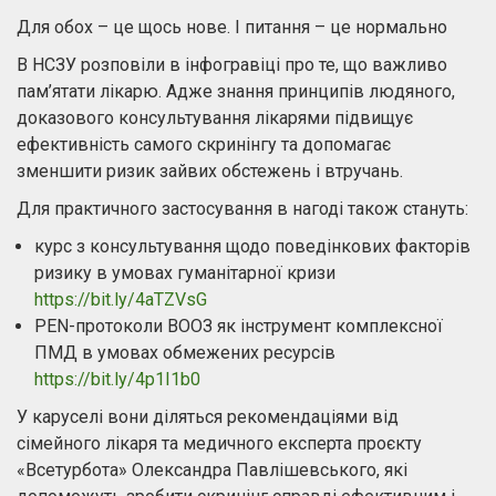
Для обох – це щось нове. І питання – це нормально
В НСЗУ розповіли в інфогравіці про те, що важливо
пам’ятати лікарю. Адже знання принципів людяного,
доказового консультування лікарями підвищує
ефективність самого скринінгу та допомагає
зменшити ризик зайвих обстежень і втручань.
Для практичного застосування в нагоді також стануть:
курс з консультування щодо поведінкових факторів
ризику в умовах гуманітарної кризи
https://bit.ly/4aTZVsG
PEN-протоколи ВООЗ як інструмент комплексної
ПМД в умовах обмежених ресурсів
https://bit.ly/4p1I1b0
У каруселі вони діляться рекомендаціями від
сімейного лікаря та медичного експерта проєкту
«Всетурбота» Олександра Павлішевського, які