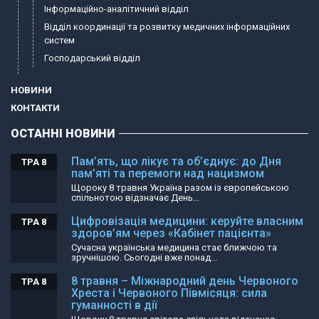
Інформаційно-аналітичний відділ
Відділ координації та розвитку медичних інформаційних
систем
Господарський відділ
НОВИНИ
КОНТАКТИ
ОСТАННІ НОВИНИ
Пам’ять, що лікує та об’єднує: до Дня
ТРА 8
пам’яті та перемоги над нацизмом
Щороку 8 травня Україна разом із європейською
спільнотою відзначає День...
Цифровізація медицини: керуйте власним
ТРА 8
здоров’ям через «Кабінет пацієнта»
Сучасна українська медицина стає ближчою та
зручнішою. Сьогодні вже понад...
8 травня – Міжнародний день Червоного
ТРА 8
Хреста і Червоного Півмісяця: сила
гуманності в дії