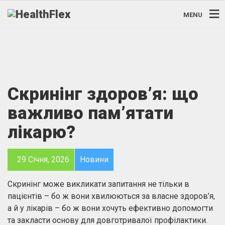
MENU
Скринінг здоров’я: що
важливо пам’ятати
лікарю?
29 Січня, 2026
Новини
Скринінг може викликати запитання не тільки в
пацієнтів – бо ж вони хвилюються за власне здоров’я,
а й у лікарів – бо ж вони хочуть ефективно допомогти
та закласти основу для довготривалої профілактики.