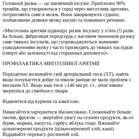
Головний ризик — це ішемічний інсульт. Приблизно 90%
тромбів, що утворюються у серці через миготливу аритмію,
потрапляють саме в мозок. Вони закорковують судини,
позбавляючи ділянки мозку кисню та поживних речовин.
«Миготлива аритмія підвищує ризик інсульту у п’ять (!) разів.
Ба більше, фібриляція передсердь є вагомим чинником ризику
саме тяжких інсультів, що супроводжуються значними
ушкодженнями мозку і часто призводять до тяжких наслідків
(смерті або залежності від сторонньої допомоги)».
ПРОФІЛАКТИКА МИГОТЛИВОЇ АРИТМІЇ
Періодично визначайте свій артеріальний тиск (АТ), навіть
якщо почуваєтеся добре та ніколи раніше не мали проблем з
високим АТ. Якщо ваш тиск ≥140 мм рт. ст., обов’язково
зверніться до сімейного лікаря.
Відмовтеся від куріння та алкоголю.
Намагайтеся харчуватися збалансовано. Споживайте більше
овочів, фруктів — звертайте увагу на сезонні продукти, як-от
буряк, морква, капуста, гарбуз, яблука тощо. Вживайте
цільнозернові продукти (цільнозерновий хліб, каші).
Віддавайте перевагу рослинній олії.