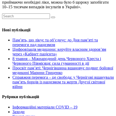
приймаючи необхідні ліки, можна було б щороку запобігати
10–15 тисячам випадків інсультів в Україні».
Нові публікації
Пам’ять, що лікує та об’єднує: до Дня пам’яті та
перемоги над нацизмом
Цифровізація медицини: керуйте власним здоров’ям
через «Кабінет пацієнта»
8 травня – Міжнародний день Червоного Хреста і
Червоного Півмісяця: сила гуманності в дії
Просвіт пам’яті: Чернігівщина вшановує подвиг бойової
медикині Марини Гриценко
Справжня перемога – це свобода: у Чернігові вшанували
пам’ять борців із нацизмом та жертв Другої світової
війни
Рубрики публікацій
Інформаційні матеріали COVID – 19
Заходи