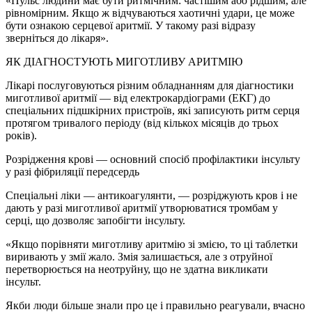
«Пульс людини має бути ритмічним: частішим або рідшим, але
рівномірним. Якщо ж відчуваються хаотичні удари, це може
бути ознакою серцевої аритмії. У такому разі відразу
зверніться до лікаря».
ЯК ДІАГНОСТУЮТЬ МИГОТЛИВУ АРИТМІЮ
Лікарі послуговуються різним обладнанням для діагностики
миготливої аритмії — від електрокардіограми (ЕКГ) до
спеціальних підшкірних пристроїв, які записують ритм серця
протягом тривалого періоду (від кількох місяців до трьох
років).
Розрідження крові — основний спосіб профілактики інсульту
у разі фібриляції передсердь
Спеціальні ліки — антикоагулянти, — розріджують кров і не
дають у разі миготливої аритмії утворюватися тромбам у
серці, що дозволяє запобігти інсульту.
«Якщо порівняти миготливу аритмію зі змією, то ці таблетки
виривають у змії жало. Змія залишається, але з отруйної
перетворюється на неотруйну, що не здатна викликати
інсульт.
Якби люди більше знали про це і правильно реагували, вчасно