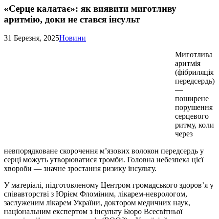
«Серце калатає»: як виявити миготливу
аритмію, доки не стався інсульт
31 Березня, 2025
Новини
Миготлива
аритмія
(фібриляція
передсердь)
—
поширене
порушення
серцевого
ритму, коли
через
невпорядковане скорочення м’язових волокон передсердь у
серці можуть утворюватися тромби. Головна небезпека цієї
хвороби — значне зростання ризику інсульту.
У матеріалі, підготовленому Центром громадського здоров’я у
співавторстві з Юрієм Фломіним, лікарем-неврологом,
заслуженим лікарем України, доктором медичних наук,
національним експертом з інсульту Бюро Всесвітньої