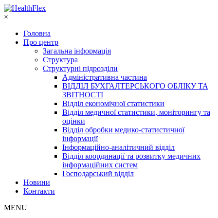
×
Головна
Про центр
Загальна інформація
Структура
Структурні підрозділи
Адміністративна частина
ВІДДІЛ БУХГАЛТЕРСЬКОГО ОБЛІКУ ТА
ЗВІТНОСТІ
Відділ економічної статистики
Відділ медичної статистики, моніторингу та
оцінки
Відділ обробки медико-статистичної
інформації
Інформаційно-аналітичний відділ
Відділ координації та розвитку медичних
інформаційних систем
Господарський відділ
Новини
Контакти
MENU