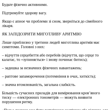
Будьте фізично активними.
Підтримуйте здорову вагу.
Якщо є апное чи проблеми зі сном, зверніться до сімейного
лікаря.
ЯК ЗАПІДОЗРИТИ МИГОТЛИВУ АРИТМІЮ
Лише приблизно у третини людей миготлива аритмія має
симптоми. Головні з них:
– відчуття серцебиття або перебоїв (відчуття, що серце то
калатає, то «зупиняється» і знову починає битись);
– задишка за незначних фізичних навантажень;
– раптове запаморочення (потемніння в очах, хиткість);
– значна втомлюваність, загальна слабкість.
Більшість сучасних приладів для вимірювання кров’яного
тиску — електронних тонометрів — можуть виявити
порушення ритму.