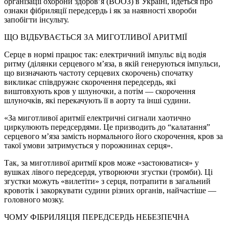
організації охорони здоров’я (ВООЗ) в Україні, йдеться про
ознаки фібриляції передсердь і як за наявності хвороби
запобігти інсульту.
ЩО ВІДБУВАЄТЬСЯ ЗА МИГОТЛИВОЇ АРИТМІЇ
Серце в нормі працює так: електричний імпульс від водія
ритму (ділянки серцевого м’яза, в якій генеруються імпульси,
що визначають частоту серцевих скорочень) спочатку
викликає співдружнє скорочення передсердь, які
виштовхують кров у шлуночки, а потім — скорочення
шлуночків, які перекачують її в аорту та інші судини.
«За миготливої аритмії електричні сигнали хаотично
циркулюють передсердями. Це призводить до “калатання”
серцевого м’яза замість нормального його скорочення, кров за
такої умови затримується у порожнинах серця».
Так, за миготливої аритмії кров може «застоюватися» у
вушках лівого передсердя, утворюючи згустки (тромби). Ці
згустки можуть «вилетіти» з серця, потрапити в загальний
кровотік і закоркувати судини різних органів, найчастіше —
головного мозку.
ЧОМУ ФІБРИЛЯЦІЯ ПЕРЕДСЕРДЬ НЕБЕЗПЕЧНА