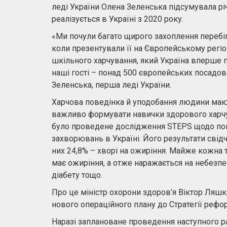
леді України Олена Зеленська підсумувала рі
реалізується в Україні з 2020 року.
«Ми почули багато щирого захоплення перебіг
коли презентували її на Європейському регіо
шкільного харчування, який Україна вперше п
наші гості – понад 500 європейських посадовц
Зеленська, перша леді України.
Харчова поведінка й уподобання людини мают
важливо формувати навички здорового харчув
було проведене дослідження STEPS щодо пош
захворювань в Україні. Його результати свідч
них 24,8% – хворі на ожиріння. Майже кожна т
має ожиріння, а отже наражається на небезп
діабету тощо.
Про це міністр охорони здоров’я Віктор Ляшк
нового операційного плану до Стратегії рефо
Наразі заплановане проведення наступного р