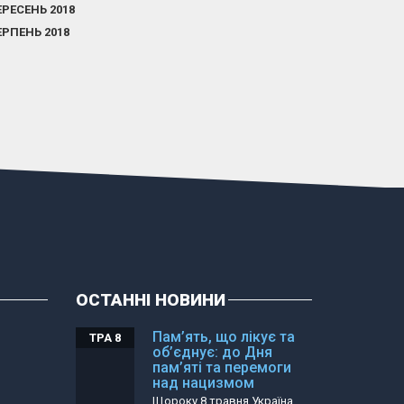
ЕРЕСЕНЬ 2018
ЕРПЕНЬ 2018
ОСТАННІ НОВИНИ
Пам’ять, що лікує та
ТРА 8
об’єднує: до Дня
пам’яті та перемоги
над нацизмом
Щороку 8 травня Україна