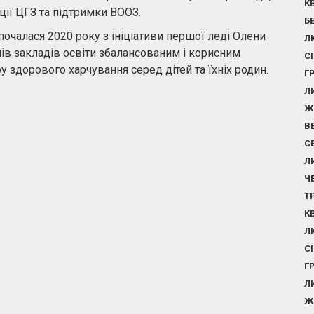
К
ції ЦГЗ та підтримки ВООЗ.
Б
очалася 2020 року з ініціативи першої леді Олени
Л
нів закладів освіти збалансованим і корисним
С
 здорового харчування серед дітей та їхніх родин.
Г
Л
Ж
В
С
Л
Ч
Т
К
Л
С
Г
Л
Ж