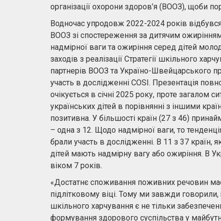
організації охорони здоров’я (ВООЗ), щоби по
Водночас упродовж 2022-2024 років відбувся
ВООЗ зі спостереження за дитячим ожирінням
надмірної ваги та ожиріння серед дітей молод
заходів з реалізації Стратегії шкільного харч
партнерів ВООЗ та Україно-Швейцарського пр
участь в дослідженні COSI. Презентація повн
очікується в січні 2025 року, проте загалом 
українських дітей в порівнянні з іншими краї
позитивна. У більшості країн (27 з 46) принай
– одна з 12. Щодо надмірної ваги, то тенденці
брали участь в дослідженні. В 11 з 37 країн, я
дітей мають надмірну вагу або ожиріння. В Ук
віком 7 років.
«Достатнє споживання поживних речовин має
підлітковому віці. Тому ми завжди говорил
шкільного харчування є не тільки забезпечен
формування здорового суспільства у майбутн