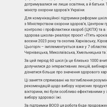
дотримувалися не лише освітяни, а й батьки.
міністр охорони здоров’я України.
Для комунікаційної підтримки реформи шкіль
з Міністерством охорони здоров’я, Центром 
контролю і профілактики хвороб (ЦКПХ) та 
здорова школа» реалізує проєкт «П’ять крокі
восени 2023 року та охопив Харківську, Кіров
Цьогоріч – імплементується вже у 7 областях
Чернівецька, Миколаївська, Хмельницька та 
За цей період 60 шкіл (а це близько 1000 вчит
долучилися до інтерактивних лекцій, вебінарів
дізнатися більше про значення здорового хар
Ці заняття спрямовані на поглиблення розумі
рекомендацій щодо вибору корисних продукті
вікторини, які були особливо ефективними у 
вибору здорової їжі.
За підтримки ВООЗ ця робота буде продовжена