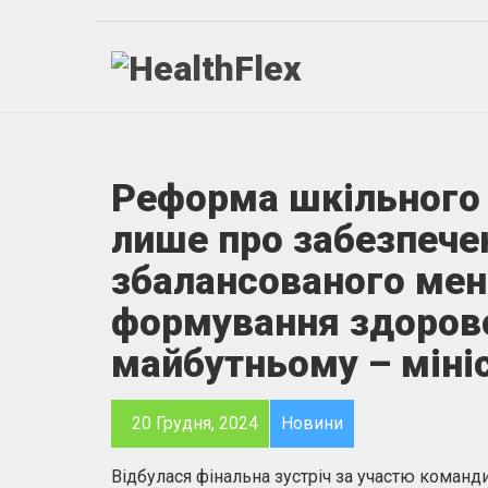
Реформа шкільного 
лише про забезпечен
збалансованого меню
формування здорово
майбутньому – міні
20 Грудня, 2024
Новини
Відбулася фінальна зустріч за участю команд