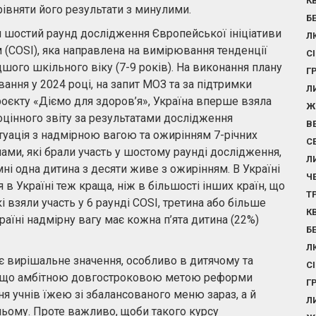
К
рівняти його результати з минулими.
Б
 шостий раунд дослідження Європейської ініціативи
Л
 (COSI), яка направлена на вимірювання тенденції
С
шого шкільного віку (7-9 років). На виконання плану
Г
ування у 2024 році, на запит МОЗ та за підтримки
Л
оєкту «Діємо для здоров’я», Україна вперше взяла
Ж
оцінного звіту за результатами дослідження
В
ситуація з надмірною вагою та ожирінням 7-річних
С
нами, які брали участь у шостому раунді дослідження,
Л
мні одна дитина з десяти живе з ожирінням. В Україні
Ч
я в Україні теж краща, ніж в більшості інших країн, що
Т
кі взяли участь у 6 раунді COSI, третина або більше
К
раїні надмірну вагу має кожна п’ята дитина (22%)
Б
Л
 вирішальне значення, особливо в дитячому та
С
и, що амбітною довгостроковою метою реформи
Г
ня учнів їжею зі збалансованого меню зараз, а й
Л
ьому. Проте важливо, щоби такого курсу