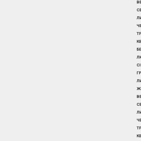
В
С
Л
Ч
Т
К
Б
Л
С
Г
Л
Ж
В
С
Л
Ч
Т
К