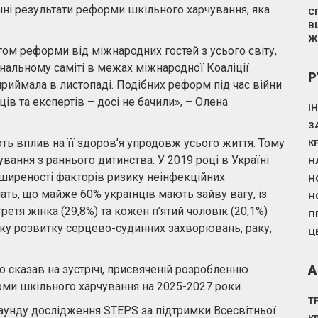
чні результати реформи шкільного харчування, яка
С
В
Ж
ом реформи від міжнародних гостей з усього світу,
нальному саміті в межах міжнародної Коаліції
Р
риймала в листопаді. Подібних реформ під час війни
ів та експертів – досі не бачили», – Олена
І
З
ь вплив на її здоров’я упродовж усього життя. Тому
К
ання з раннього дитинства. У 2019 році в Україні
Н
иреності факторів ризику неінфекційних
Н
ать, що майже 60% українців мають зайву вагу, із
Н
ретя жінка (29,8%) та кожен п’ятий чоловік (20,1%)
П
еку розвитку серцево-судинних захворювань, раку,
Ц
А
о сказав на зустрічі, присвяченій розробленню
рми шкільного харчування на 2025-2027 роки.
Т
аунду дослідження STEPS за підтримки Всесвітньої