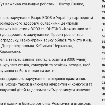
Ж
 Тут важлива командна робота», – Віктор Ляшко,
В
С
ного харчування Бюро ВООЗ в Україні у партнерстві
Л
громадського здоров’я, обласними Центрами
Ч
в межах ініціативи ВООЗ та ЮНЕСКО «Кожна школа –
Т
в до здорового харчування». Проєкт розпочався
К
оградську, Івано-Франківську області та місто Київ.
Б
: Дніпропетровська, Київська, Черкаська,
Л
Херсонська.
С
елів та працівників закладів освіти й 8000 учнів)
Г
, круглих столів, конкурсів та освітніх заходів, щоб
Л
чування та його вплив на життя.
Ж
В
ння здорового харчування та надання практичних
С
в. Заходи також включали інтерактивні конкурси та
Л
залученні дітей та допомогли їм розвинути навички
Ч
Т
 й охопить більше регіонів. Реалізувати ці заходи,