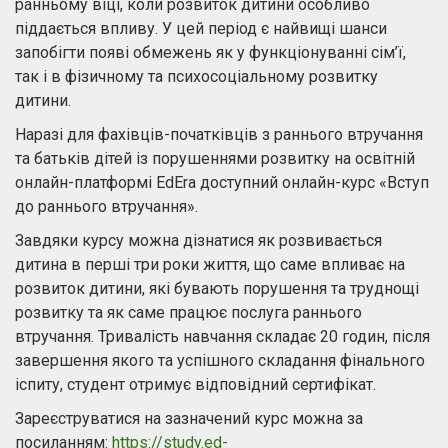
ранньому віці, коли розвиток дитини особливо
піддається впливу. У цей період є найвищі шанси
запобігти появі обмежень як у функціонуванні сім’ї,
так і в фізичному та психосоціальному розвитку
дитини.
Наразі для фахівців-початківців з раннього втручання
та батьків дітей із порушеннями розвитку на освітній
онлайн-платформі EdEra доступний онлайн-курс «Вступ
до раннього втручання».
Завдяки курсу можна дізнатися як розвивається
дитина в перші три роки життя, що саме впливає на
розвиток дитини, які бувають порушення та труднощі
розвитку та як саме працює послуга раннього
втручання. Тривалість навчання складає 20 годин, після
завершення якого та успішного складання фінального
іспиту, студент отримує відповідний сертифікат.
Зареєструватися на зазначений курс можна за
посиланням:
https://study.ed-