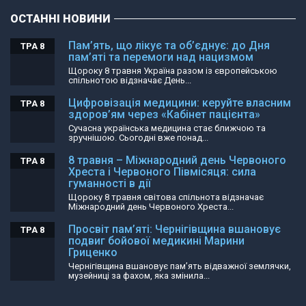
ОСТАННІ НОВИНИ
Пам’ять, що лікує та об’єднує: до Дня
ТРА 8
пам’яті та перемоги над нацизмом
Щороку 8 травня Україна разом із європейською
спільнотою відзначає День...
Цифровізація медицини: керуйте власним
ТРА 8
здоров’ям через «Кабінет пацієнта»
Сучасна українська медицина стає ближчою та
зручнішою. Сьогодні вже понад...
8 травня – Міжнародний день Червоного
ТРА 8
Хреста і Червоного Півмісяця: сила
гуманності в дії
Щороку 8 травня світова спільнота відзначає
Міжнародний день Червоного Хреста...
Просвіт пам’яті: Чернігівщина вшановує
ТРА 8
подвиг бойової медикині Марини
Гриценко
Чернігівщина вшановує пам’ять відважної землячки,
музейниці за фахом, яка змінила...