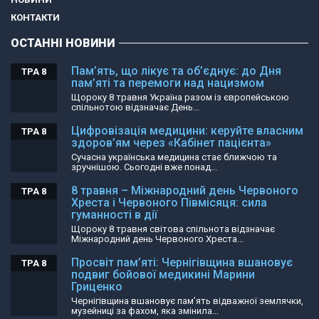
КОНТАКТИ
ОСТАННІ НОВИНИ
Пам’ять, що лікує та об’єднує: до Дня
ТРА 8
пам’яті та перемоги над нацизмом
Щороку 8 травня Україна разом із європейською
спільнотою відзначає День...
Цифровізація медицини: керуйте власним
ТРА 8
здоров’ям через «Кабінет пацієнта»
Сучасна українська медицина стає ближчою та
зручнішою. Сьогодні вже понад...
8 травня – Міжнародний день Червоного
ТРА 8
Хреста і Червоного Півмісяця: сила
гуманності в дії
Щороку 8 травня світова спільнота відзначає
Міжнародний день Червоного Хреста...
Просвіт пам’яті: Чернігівщина вшановує
ТРА 8
подвиг бойової медикині Марини
Гриценко
Чернігівщина вшановує пам’ять відважної землячки,
музейниці за фахом, яка змінила...