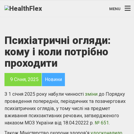
MENU
Психіатричні огляди:
кому і коли потрібно
проходити
9 Січня, 2025
Новини
З 1 січня 2025 року набули чинності
зміни
до Порядку
проведення попередніх, періодичних та позачергових
психіатричних оглядів, у тому числі на предмет
вживання психоактивних речовин, затвердженого
наказом МОЗ України від 18.04.20222 р.
№ 651
.
Також Міністерство охорони здоров’я
удосконалило