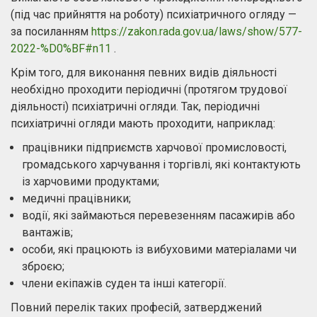
(під час прийняття на роботу) психіатричного огляду —
за посиланням
https://zakon.rada.gov.ua/laws/show/577-
2022-%D0%BF#n11
.
Крім того, для виконання певних видів діяльності
необхідно проходити періодичні (протягом трудової
діяльності) психіатричні огляди. Так, періодичні
психіатричні огляди мають проходити, наприклад:
працівники підприємств харчової промисловості,
громадського харчування і торгівлі, які контактують
із харчовими продуктами;
медичні працівники;
водії, які займаються перевезенням пасажирів або
вантажів;
особи, які працюють із вибуховими матеріалами чи
зброєю;
члени екіпажів суден та інші категорії.
Повний перелік таких професій, затверджений