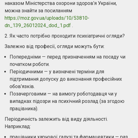
наказом Міністерства охорони здоров’я України,
можна знайти за посиланням
https://moz.gov.ua/uploads/10/53810-
dn_139_26012024_dod_1.pdf
.
2. Як часто потрібно проходити психіатричні огляди?
Залежно від професії, огляди можуть бути:
Попередніми — перед призначенням на посаду чи
початком роботи.
Періодичними — у визначені терміни для
підтримання допуску до виконання професійних
обов’язків.
Позачерговими — на вимогу роботодавця чи у
випадках підозри на психічний розлад (за згодою
працівника).
Періодичність залежить від виду діяльності.
Наприклад:
працівники харчової галузі та фармацевтики — раз