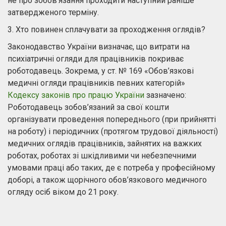
не про зобов’язання проходити наступний раніше
затвердженого терміну.
3. Хто повинен сплачувати за проходження оглядів?
Законодавство України визначає, що витрати на
психіатричні огляди для працівників покриває
роботодавець. Зокрема, у ст. № 169 «Обов’язкові
медичні огляди працівників певних категорій»
Кодексу законів про працю України
зазначено:
Роботодавець зобов’язаний за свої кошти
організувати проведення попереднього (при прийнятті
на роботу) і періодичних (протягом трудової діяльності)
медичних оглядів працівників, зайнятих на важких
роботах, роботах зі шкідливими чи небезпечними
умовами праці або таких, де є потреба у професійному
доборі, а також щорічного обов’язкового медичного
огляду осіб віком до 21 року.