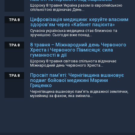
Щороку 8 травня Україна разом із європейською
спільнотою відзначає День...
Цифровізація медицини: керуйте власним
ТРА 8
здоров’ям через «Кабінет пацієнта»
Сучасна українська медицина стає ближчою та
зручнішою. Сьогодні вже понад...
8 травня – Міжнародний день Червоного
ТРА 8
Хреста і Червоного Півмісяця: сила
гуманності в дії
Щороку 8 травня світова спільнота відзначає
Міжнародний день Червоного Хреста...
Просвіт пам’яті: Чернігівщина вшановує
ТРА 8
подвиг бойової медикині Марини
Гриценко
Чернігівщина вшановує пам’ять відважної землячки,
музейниці за фахом, яка змінила...