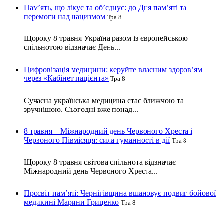
Пам’ять, що лікує та об’єднує: до Дня пам’яті та
перемоги над нацизмом
Тра 8
Щороку 8 травня Україна разом із європейською
спільнотою відзначає День...
Цифровізація медицини: керуйте власним здоров’ям
через «Кабінет пацієнта»
Тра 8
Сучасна українська медицина стає ближчою та
зручнішою. Сьогодні вже понад...
8 травня – Міжнародний день Червоного Хреста і
Червоного Півмісяця: сила гуманності в дії
Тра 8
Щороку 8 травня світова спільнота відзначає
Міжнародний день Червоного Хреста...
Просвіт пам’яті: Чернігівщина вшановує подвиг бойової
медикині Марини Гриценко
Тра 8