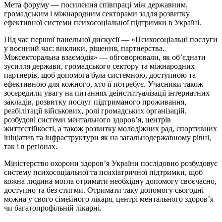
Мета форуму — посилення співпраці між державним,
громадським і міжнародним секторами задля розвитку
ефективної системи психосоціальної підтримки в Україні.
Під час першої панельної дискусії — «Психосоціальні послуги
у воєнний час: виклики, рішення, партнерства.
Міжсекторальна взаємодія» — обговорювали, як об’єднати
зусилля держави, громадського сектору та міжнародних
партнерів, щоб допомога була системною, доступною та
ефективною для кожного, хто її потребує. Учасники також
зосередили увагу на питаннях деінституалізації інтернатних
закладів, розвитку послуг підтриманого проживання,
реабілітації військових, ролі громадських організацій,
розбудові системи ментального здоров’я, центрів
життєстійкості, а також розвитку молодіжних рад, спортивних
ініціатив та інфраструктури як на загальнодержавному рівні,
так і в регіонах.
Міністерство охорони здоров’я України послідовно розбудовує
систему психосоціальної та психіатричної підтримки, щоб
кожна людина могла отримати необхідну допомогу своєчасно,
доступно та без стигми. Отримати таку допомогу сьогодні
можна у свого сімейного лікаря, центрі ментального здоров’я
чи багатопрофільній лікарні.