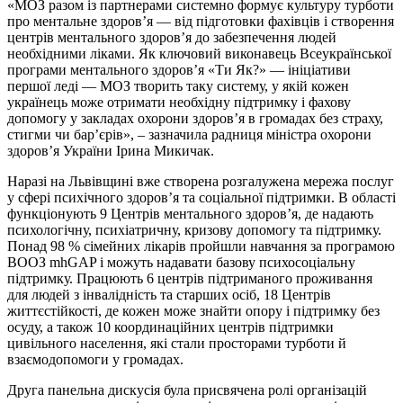
«МОЗ разом із партнерами системно формує культуру турботи
про ментальне здоров’я — від підготовки фахівців і створення
центрів ментального здоров’я до забезпечення людей
необхідними ліками. Як ключовий виконавець Всеукраїнської
програми ментального здоров’я «Ти Як?» — ініціативи
першої леді — МОЗ творить таку систему, у якій кожен
українець може отримати необхідну підтримку і фахову
допомогу у закладах охорони здоров’я в громадах без страху,
стигми чи бар’єрів», – зазначила радниця міністра охорони
здоров’я України Ірина Микичак.
Наразі на Львівщині вже створена розгалужена мережа послуг
у сфері психічного здоров’я та соціальної підтримки. В області
функціонують 9 Центрів ментального здоров’я, де надають
психологічну, психіатричну, кризову допомогу та підтримку.
Понад 98 % сімейних лікарів пройшли навчання за програмою
ВООЗ mhGAP і можуть надавати базову психосоціальну
підтримку. Працюють 6 центрів підтриманого проживання
для людей з інвалідність та старших осіб, 18 Центрів
життєстійкості, де кожен може знайти опору і підтримку без
осуду, а також 10 координаційних центрів підтримки
цивільного населення, які стали просторами турботи й
взаємодопомоги у громадах.
Друга панельна дискусія була присвячена ролі організацій