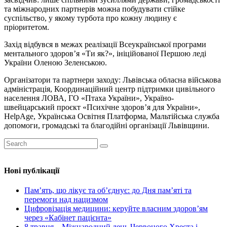
та міжнародних партнерів можна побудувати стійке
суспільство, у якому турбота про кожну людину є
пріоритетом.
Захід відбувся в межах реалізації Всеукраїнської програми
ментального здоров’я «Ти як?», ініційованої Першою леді
України Оленою Зеленською.
Організатори та партнери заходу: Львівська обласна військова
адміністрація, Координаційний центр підтримки цивільного
населення ЛОВА, ГО «Птаха України», Україно-
швейцарський проєкт «Психічне здоров’я для України»,
HelpAge, Українська Освітня Платформа, Мальтійська служба
допомоги, громадські та благодійні організації Львівщини.
Нові публікації
Пам’ять, що лікує та об’єднує: до Дня пам’яті та
перемоги над нацизмом
Цифровізація медицини: керуйте власним здоров’ям
через «Кабінет пацієнта»
8 травня – Міжнародний день Червоного Хреста і