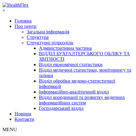
×
Головна
Про центр
Загальна інформація
Структура
Структурні підрозділи
Адміністративна частина
ВІДДІЛ БУХГАЛТЕРСЬКОГО ОБЛІКУ ТА
ЗВІТНОСТІ
Відділ економічної статистики
Відділ медичної статистики, моніторингу та
оцінки
Відділ обробки медико-статистичної
інформації
Інформаційно-аналітичний відділ
Відділ координації та розвитку медичних
інформаційних систем
Господарський відділ
Новини
Контакти
MENU