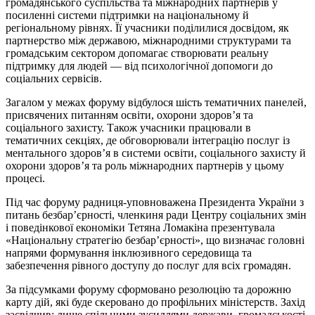
громадянського суспільства та міжнародних партнерів у
посиленні системи підтримки на національному й
регіональному рівнях. Її учасники поділилися досвідом, як
партнерство між державою, міжнародними структурами та
громадським сектором допомагає створювати реальну
підтримку для людей — від психологічної допомоги до
соціальних сервісів.
Загалом у межах форуму відбулося шість тематичних панелей,
присвячених питанням освіти, охорони здоров’я та
соціального захисту. Також учасники працювали в
тематичних секціях, де обговорювали інтеграцію послуг із
ментального здоров’я в системи освіти, соціального захисту й
охорони здоров’я та роль міжнародних партнерів у цьому
процесі.
Під час форуму радниця-уповноважена Президента України з
питань безбар’єрності, членкиня ради Центру соціальних змін
і поведінкової економіки Тетяна Ломакіна презентувала
«Національну стратегію безбар’єрності», що визначає головні
напрями формування інклюзивного середовища та
забезпечення рівного доступу до послуг для всіх громадян.
За підсумками форуму сформовано резолюцію та дорожню
карту дій, які буде скеровано до профільних міністерств. Захід
засвідчив: лише спільними зусиллями держави, громадськості