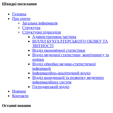
Швидкі посилання
Головна
Про центр
Загальна інформація
Структура
Структурні підрозділи
Адміністративна частина
ВІДДІЛ БУХГАЛТЕРСЬКОГО ОБЛІКУ ТА
ЗВІТНОСТІ
Відділ економічної статистики
Відділ медичної статистики, моніторингу та
оцінки
Відділ обробки медико-статистичної
інформації
Інформаційно-аналітичний відділ
Відділ координації та розвитку медичних
інформаційних систем
Господарський відділ
Новини
Контакти
Останні новини