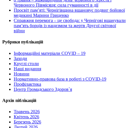
Червоного Півмісяця: сила гуманності в дії
Просвіт пам’яті: Чернігівщина вшановує подвиг бойової
медикині Марини Гриценко
Справжня перемога – це свобода: у Чернігові вшанували
пам’ять борців із нацизмом та жертв Другої світової
війни
Рубрики публікацій
Інформаційні матеріали COVID – 19
Заходи
Круглі столи
Наші видання
Новини
Нормативно-правова база в роботі з COVID-19
Профілактика
Центр Громадського Здоров`я
Архів піблікацій
Травень 2026
Квітень 2026
Березень 2026
Лютий 2026