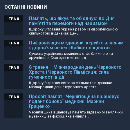
ОСТАННІ НОВИНИ
Пам’ять, що лікує та об’єднує: до Дня
ТРА 8
пам’яті та перемоги над нацизмом
Щороку 8 травня Україна разом із європейською
спільнотою відзначає День...
Цифровізація медицини: керуйте власним
ТРА 8
здоров’ям через «Кабінет пацієнта»
Сучасна українська медицина стає ближчою та
зручнішою. Сьогодні вже понад...
8 травня – Міжнародний день Червоного
ТРА 8
Хреста і Червоного Півмісяця: сила
гуманності в дії
Щороку 8 травня світова спільнота відзначає
Міжнародний день Червоного Хреста...
Просвіт пам’яті: Чернігівщина вшановує
ТРА 8
подвиг бойової медикині Марини
Гриценко
Чернігівщина вшановує пам’ять відважної землячки,
музейниці за фахом, яка змінила...