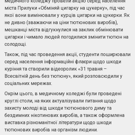
медичного коледжу провели акцію серед населення
міста Прилуки «Обміняй цигарку на цукерку», під час
якої вони вимінювали у курців цигарки на цукерки. Як
не дивно (зважаючи на ціни тютюнових виробів),
мешканці міста відгукнулися на заклик обмінювати
цигарки і чимало людей погодилися змінити тютюн на
солодощі.
Також, під час проведення акції, студенти поширювали
серед населення інформаційні флаєри щодо шкоди
куріння та створили відеоролик «31 травня –
Всесвітній день без тютюну», який розповсюдили у
соціальних мережах.
Окрім цього, в медичному коледжі були проведені
круглі столи, на яких актуалізували питання щодо
захисту молоді від шкоди тютюнового диму та
бездимних нікотинових виробів, а також оформлена
виставка різноманітної літератури щодо шкоди
тютюнових виробів на організм людини.