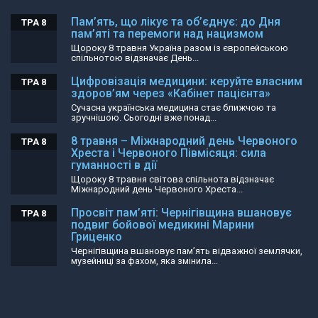
Пам’ять, що лікує та об’єднує: до Дня
ТРА 8
пам’яті та перемоги над нацизмом
Щороку 8 травня Україна разом із європейською
спільнотою відзначає День...
Цифровізація медицини: керуйте власним
ТРА 8
здоров’ям через «Кабінет пацієнта»
Сучасна українська медицина стає ближчою та
зручнішою. Сьогодні вже понад...
8 травня – Міжнародний день Червоного
ТРА 8
Хреста і Червоного Півмісяця: сила
гуманності в дії
Щороку 8 травня світова спільнота відзначає
Міжнародний день Червоного Хреста...
Просвіт пам’яті: Чернігівщина вшановує
ТРА 8
подвиг бойової медикині Марини
Гриценко
Чернігівщина вшановує пам’ять відважної землячки,
музейниці за фахом, яка змінила...