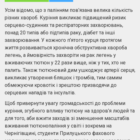
Усім відомо, що з палінням пов’язана велика кількість
різних хвороб. Куріння викликає підвищений ризик
серцево-судинних та респіраторних захворювань,
понад 20 типів або підтипів раку, діабет та інші
захворювання. У кожного п’ятого курця протягом
життя розвивається хронічна обструктивна хвороба
легень, а ймовірність захворіти на рак легень у
вживаючих тютюн у 22 рази вище, ніж у тих, хто не
палить. Також тютюновий дим ушкоджує артерії серця,
викликає утворення бляшок і тромбів, тим самим
обмежуючи кровотік і зрештою призводячи до
серцевих нападів та інсультів.
Щоб привернути увагу громадськості до проблеми
куріння, згубного впливу тютюну на здоров’я людей та
для того, аби вжити заходів зі зменшення масштабів
вживання тютюнопаління у світі і зокрема на
Чернігівщині, студенти Прилуцького фахового