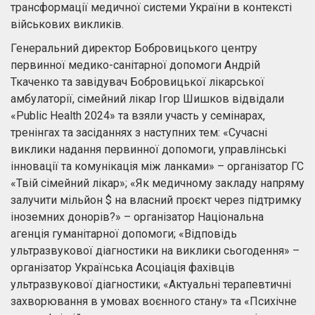
трансформації медичної системи України в контексті
військових викликів.
Генеральний директор Бобровицького центру
первинної медико-санітарної допомоги Андрій
Ткаченко та завідувач Бобровицької лікарської
амбулаторії, сімейний лікар Ігор Шишков відвідали
«Public Health 2024» та взяли участь у семінарах,
тренінгах та засіданнях з наступних тем: «Сучасні
виклики надання первинної допомоги, управлінські
інновації та комунікація між ланками» – організатор ГС
«Твій сімейний лікар»; «Як медичному закладу напряму
залучити мільйон $ на власний проєкт через підтримку
іноземних донорів?» – організатор Національна
агенція гуманітарної допомоги; «Відповідь
ультразвукової діагностики на виклики сьогодення» –
організатор Українська Асоціація фахівців
ультразвукової діагностики; «Актуальні терапевтичні
захворювання в умовах воєнного стану» та «Психічне