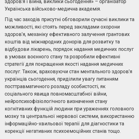
здоров’я і війна, виклики сьогодення» – організатор
Українська військово-медична академія.
Під час заходів присутні обговорили сучасні виклики та
можливості, які стоять перед закладами охорони
здоров’я, механіку ефективного залучення грантових
коштів від міжнародних донорів для розвитку та
відбудови лікарень, порядок надання медичних послуг
в умовах воєнного стану та розробили ефективні
стратегії для покращення якості надання медичних
послуг. Також, враховуючи стан ментального здоров’я
українців сьогодення, приділили увагу питанням
посттравматичного розладу особистості, як
соціального явища повномасштабної війни,
нейропсихофізіологічного визначення стану
когнітивних функцій людини при ураженнях головного
мозку та центральної нервової системи, використанню
інформаційно-хвильової терапії для діагностики та
корекції негативних психоемоційних станів тощо.