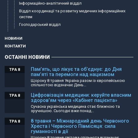
Інформаційно-аналітичний відділ
Відділ координації та розвитку медичних інформаційних
систем
Господарський відділ
НОВИНИ
КОНТАКТИ
ОСТАННІ НОВИНИ
Пам’ять, що лікує та об’єднує: до Дня
ТРА 8
пам’яті та перемоги над нацизмом
Щороку 8 травня Україна разом із європейською
спільнотою відзначає День...
Цифровізація медицини: керуйте власним
ТРА 8
здоров’ям через «Кабінет пацієнта»
Сучасна українська медицина стає ближчою та
зручнішою. Сьогодні вже понад...
8 травня – Міжнародний день Червоного
ТРА 8
Хреста і Червоного Півмісяця: сила
гуманності в дії
Щороку 8 травня світова спільнота відзначає