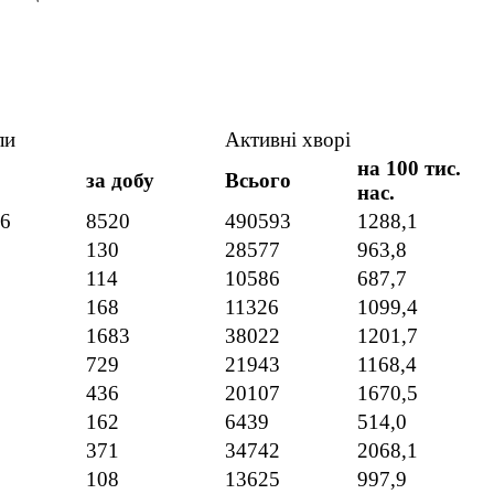
ли
Активні хворі
на 100 тис.
за добу
Всього
нас.
6
8520
490593
1288,1
130
28577
963,8
114
10586
687,7
168
11326
1099,4
1683
38022
1201,7
729
21943
1168,4
436
20107
1670,5
162
6439
514,0
371
34742
2068,1
108
13625
997,9