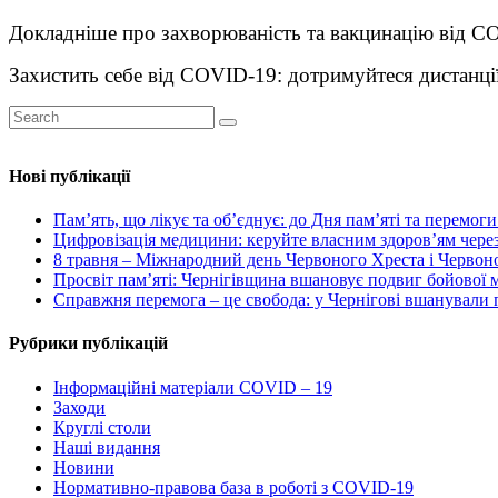
Докладніше про захворюваність та вакцинацію від COV
Захистить себе від COVID-19: дотримуйтеся дистанції
Нові публікації
Пам’ять, що лікує та об’єднує: до Дня пам’яті та перемог
Цифровізація медицини: керуйте власним здоров’ям через
8 травня – Міжнародний день Червоного Хреста і Червоног
Просвіт пам’яті: Чернігівщина вшановує подвиг бойової
Справжня перемога – це свобода: у Чернігові вшанували п
Рубрики публікацій
Інформаційні матеріали COVID – 19
Заходи
Круглі столи
Наші видання
Новини
Нормативно-правова база в роботі з COVID-19