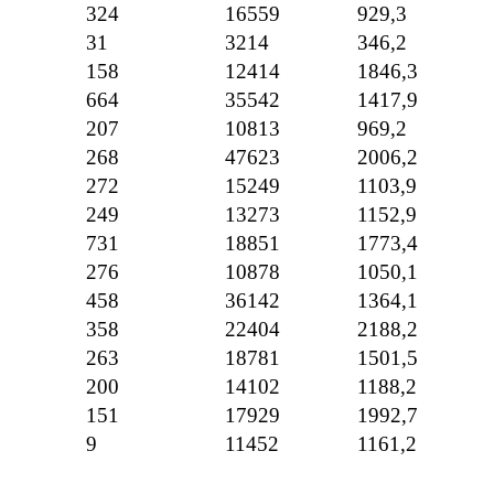
324
16559
929,3
31
3214
346,2
158
12414
1846,3
664
35542
1417,9
207
10813
969,2
268
47623
2006,2
272
15249
1103,9
249
13273
1152,9
731
18851
1773,4
276
10878
1050,1
458
36142
1364,1
358
22404
2188,2
263
18781
1501,5
200
14102
1188,2
151
17929
1992,7
9
11452
1161,2