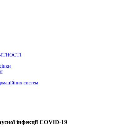
ВІТНОСТІ
цінки
ії
ормаційних систем
усної інфекції COVID-19