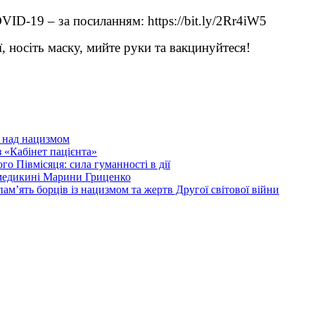
ID-19 – за посиланням: https://bit.ly/2Rr4iW5
, носіть маску, мийте руки та вакцинуйтеся!
и над нацизмом
 «Кабінет пацієнта»
о Півмісяця: сила гуманності в дії
 медикині Марини Гриценко
ам’ять борців із нацизмом та жертв Другої світової війни