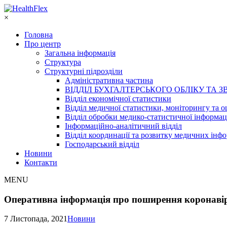
×
Головна
Про центр
Загальна інформація
Структура
Структурні підрозділи
Адміністративна частина
ВІДДІЛ БУХГАЛТЕРСЬКОГО ОБЛІКУ ТА З
Відділ економічної статистики
Відділ медичної статистики, моніторингу та о
Відділ обробки медико-статистичної інформац
Інформаційно-аналітичний відділ
Відділ координації та розвитку медичних інф
Господарський відділ
Новини
Контакти
MENU
Оперативна інформація про поширення коронавір
7 Листопада, 2021
Новини