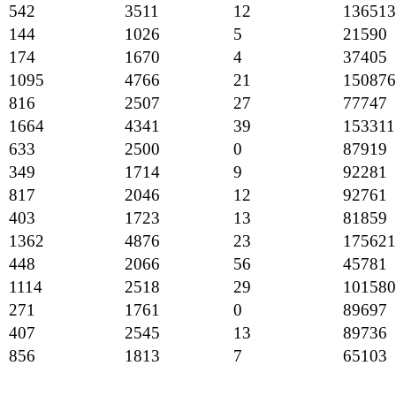
542
3511
12
136513
144
1026
5
21590
174
1670
4
37405
1095
4766
21
150876
816
2507
27
77747
1664
4341
39
153311
633
2500
0
87919
349
1714
9
92281
817
2046
12
92761
403
1723
13
81859
1362
4876
23
175621
448
2066
56
45781
1114
2518
29
101580
271
1761
0
89697
407
2545
13
89736
856
1813
7
65103