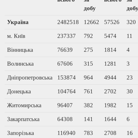
добу
доб
Україна
2482518
12662
57526
320
м. Київ
237337
792
5474
11
Вінницька
76639
275
1814
4
Волинська
67606
315
1281
3
Дніпропетровська
153874
964
4944
23
Донецька
104764
761
2702
30
Житомирська
96407
382
1982
15
Закарпатська
64308
141
1644
6
Запорізька
116940
783
2708
16