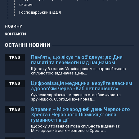
систем
Господарський відділ
НОВИНИ
КОНТАКТИ
ОСТАННІ НОВИНИ
Пам’ять, що лікує та об’єднує: до Дня
ТРА 8
пам’яті та перемоги над нацизмом
Щороку 8 травня Україна разом із європейською
спільнотою відзначає День...
Цифровізація медицини: керуйте власним
ТРА 8
здоров’ям через «Кабінет пацієнта»
Сучасна українська медицина стає ближчою та
зручнішою. Сьогодні вже понад...
8 травня – Міжнародний день Червоного
ТРА 8
Хреста і Червоного Півмісяця: сила
гуманності в дії
Щороку 8 травня світова спільнота відзначає
Міжнародний день Червоного Хреста...