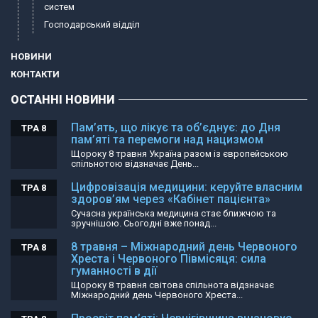
систем
Господарський відділ
НОВИНИ
КОНТАКТИ
ОСТАННІ НОВИНИ
Пам’ять, що лікує та об’єднує: до Дня
ТРА 8
пам’яті та перемоги над нацизмом
Щороку 8 травня Україна разом із європейською
спільнотою відзначає День...
Цифровізація медицини: керуйте власним
ТРА 8
здоров’ям через «Кабінет пацієнта»
Сучасна українська медицина стає ближчою та
зручнішою. Сьогодні вже понад...
8 травня – Міжнародний день Червоного
ТРА 8
Хреста і Червоного Півмісяця: сила
гуманності в дії
Щороку 8 травня світова спільнота відзначає
Міжнародний день Червоного Хреста...