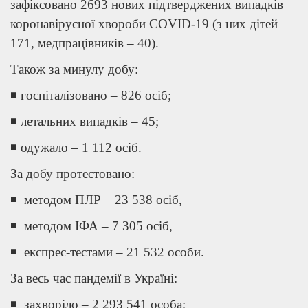
зафіксовано 2693 нових підтверджених випадків
коронавірусної хвороби COVID-19 (з них дітей –
171, медпрацівників – 40).
Також за минулу добу:
◾ госпіталізовано – 826 осіб;
◾ летальних випадків – 45;
◾ одужало – 1 112 осіб.
За добу протестовано:
◾ методом ПЛР – 23 538 осіб,
◾ методом ІФА – 7 305 осіб,
◾ експрес-тестами – 21 532 особи.
За весь час пандемії в Україні:
◾ захворіло – 2 293 541 особа;