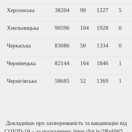
Херсонська
38204
90
1227
5
Хмельницька
90596
104
1928
0
Черкаська
83086
50
1334
0
Чернівецька
82144
164
1846
1
Чернігівська
58685
52
1369
1
Докладніше про захворюваність та вакцинацію від
COVID-19 – за посиланням: https://bit.ly/2Rr4iW5