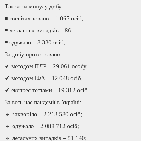
Також за минулу добу:
◾ госпіталізовано – 1 065 осіб;
◾ летальних випадків – 86;
◾ одужало – 8 330 осіб;
За добу протестовано:
✔ методом ПЛР – 29 061 особу,
✔ методом ІФА – 12 048 осіб,
✔ експрес-тестами – 19 312 осіб.
За весь час пандемії в Україні:
🔸 захворіло – 2 213 580 осіб;
🔸 одужало – 2 088 712 осіб;
🔸 летальних випадків – 51 140;