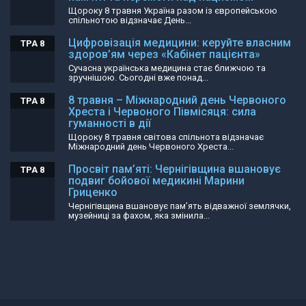
Щороку 8 травня Україна разом із європейською
спільнотою відзначає День...
Цифровізація медицини: керуйте власним
ТРА 8
здоров’ям через «Кабінет пацієнта»
Сучасна українська медицина стає ближчою та
зручнішою. Сьогодні вже понад...
8 травня – Міжнародний день Червоного
ТРА 8
Хреста і Червоного Півмісяця: сила
гуманності в дії
Щороку 8 травня світова спільнота відзначає
Міжнародний день Червоного Хреста...
Просвіт пам’яті: Чернігівщина вшановує
ТРА 8
подвиг бойової медикині Марини
Гриценко
Чернігівщина вшановує пам’ять відважної землячки,
музейниці за фахом, яка змінила...