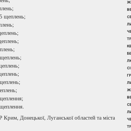
лень;
Ж
плень;
В
25 щеплень;
С
плень;
Л
Ч
щеплень;
Т
щеплень;
К
плень;
Б
 щеплень;
Л
щеплень;
С
щеплень;
Г
щеплень;
Л
еплень;
Ж
В
 щеплення;
С
 щеплення.
Л
 Крим, Донецької, Луганської областей та міста
Ч
Т