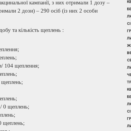
инальної кампанії, з них отримали 1 дозу –
К
Б
имали 2 дози) – 290 осіб (із них 2 особи
Л
С
бу та кількість щеплень :
Г
Л
Ж
еплення;
В
еплень;
С
и/ 104 щеплення;
Л
еплень;
Ч
 щеплень;
Т
К
Б
еплень;
Л
/ 0 щеплень;
С
еплень;
Г
0 щеплень;
Л