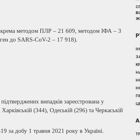
С
В
Ж
зокрема методом ПЛР – 21 609, методом ІФА – 3
Р
иген до SARS-CoV-2 – 17 918).
І
З
К
Н
Н
Н
П
ідтверджених випадків зареєстрована у
Ц
 Харківській (344), Одеській (296) та Черкаській
А
а добу 1 травня 2021 року в Україні.
Т