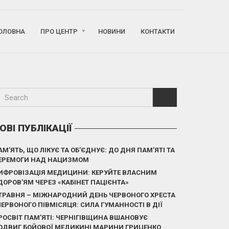
ОЛОВНА
ПРО ЦЕНТР
НОВИНИ
КОНТАКТИ
ОВІ ПУБЛІКАЦІЇ
АМ’ЯТЬ, ЩО ЛІКУЄ ТА ОБ’ЄДНУЄ: ДО ДНЯ ПАМ’ЯТІ ТА
ЕРЕМОГИ НАД НАЦИЗМОМ
ИФРОВІЗАЦІЯ МЕДИЦИНИ: КЕРУЙТЕ ВЛАСНИМ
ДОРОВ’ЯМ ЧЕРЕЗ «КАБІНЕТ ПАЦІЄНТА»
 ТРАВНЯ – МІЖНАРОДНИЙ ДЕНЬ ЧЕРВОНОГО ХРЕСТА
 ЧЕРВОНОГО ПІВМІСЯЦЯ: СИЛА ГУМАННОСТІ В ДІЇ
РОСВІТ ПАМ’ЯТІ: ЧЕРНІГІВЩИНА ВШАНОВУЄ
ОДВИГ БОЙОВОЇ МЕДИКИНІ МАРИНИ ГРИЦЕНКО