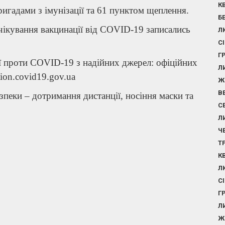
К
гадами з імунізації та 61 пунктом щеплення.
Б
очікування вакцинації від COVID-19 записались
Л
С
Г
 проти COVID-19 з надійних джерел: офіційних
Л
ion.covid19.gov.ua
Ж
В
зпеки – дотримання дистанції, носіння маски та
С
Л
Ч
Т
К
Л
С
Г
Л
Ж