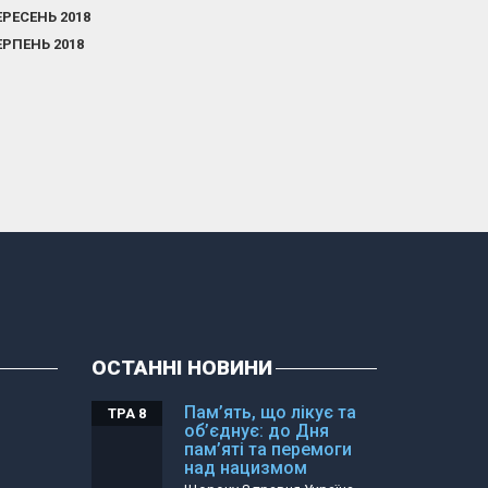
ЕРЕСЕНЬ 2018
ЕРПЕНЬ 2018
ОСТАННІ НОВИНИ
Пам’ять, що лікує та
ТРА 8
об’єднує: до Дня
пам’яті та перемоги
над нацизмом