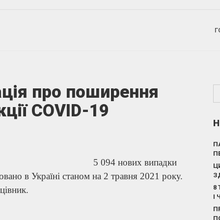
Г
ція про поширення
кції COVID-19
Н
П
П
5 094 нових випадки
Ц
вано в Україні станом на 2 травня 2021 року.
З
8
цівник.
І
П
П