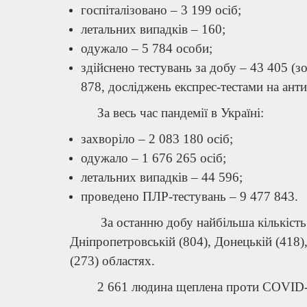
госпіталізовано – 3 199 осіб;
летальних випадків – 160;
одужало – 5 784 особи;
здійснено тестувань за добу – 43 405 (
878, досліджень експрес-тестами на ант
За весь час пандемії в Україні:
захворіло – 2 083 180 осіб;
одужало – 1 676 265 осіб;
летальних випадків – 44 596;
проведено ПЛР-тестувань – 9 477 843.
За останню добу найбільша кількість п
Дніпропетровській (804), Донецькій (418),
(273) областях.
2 661 людина щеплена проти COVID-19 з