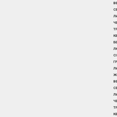
В
С
Л
Ч
Т
К
Б
Л
С
Г
Л
Ж
В
С
Л
Ч
Т
К