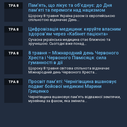
Пам’ять, що лікує та об’єднує: до Дня
ТРА 8
пам’яті та перемоги над нацизмом
Щороку 8 травня Україна разом із європейською
спільнотою відзначає День...
Цифровізація медицини: керуйте власним
ТРА 8
здоров’ям через «Кабінет пацієнта»
Сучасна українська медицина стає ближчою та
зручнішою. Сьогодні вже понад...
8 травня – Міжнародний день Червоного
ТРА 8
Хреста і Червоного Півмісяця: сила
гуманності в дії
Щороку 8 травня світова спільнота відзначає
Міжнародний день Червоного Хреста...
Просвіт пам’яті: Чернігівщина вшановує
ТРА 8
подвиг бойової медикині Марини
Гриценко
Чернігівщина вшановує пам’ять відважної землячки,
музейниці за фахом, яка змінила...