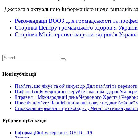
Джерела з актуальною інформацією щодо випадків з
Рекомендації ВООЗ для громадськості та профес
Сторінка Центру громадського здоров’я Україн
Сторінка Міністерства охорони здоров’я Україна
Нові публікації
Пам’ять, що лікує та об’єднує: до Дня пам’яті та перемог
Цифровізація медицини: керуйте власним здоров’ям через
8 травня – Міжнародний день Червоного Хреста і Червоног
Просвіт пам’яті: Чернігівщина вшановує подвиг бойової
Справжня перемога – це свобода: у Чернігові вшанували п
Рубрики публікацій
Інформаційні матеріали COVID – 19