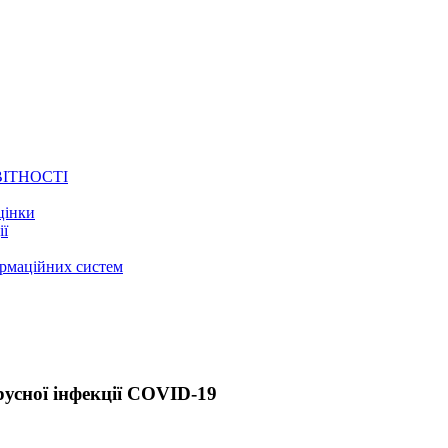
ВІТНОСТІ
цінки
ії
ормаційних систем
усної інфекції COVID-19