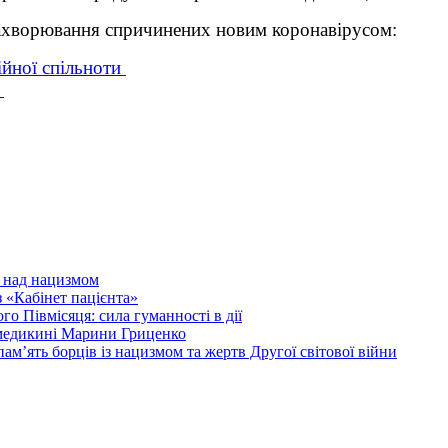
ахворювання спричинених новим коронавірусом:
ійної спільноти
и
и над нацизмом
 «Кабінет пацієнта»
о Півмісяця: сила гуманності в дії
 медикині Марини Гриценко
ам’ять борців із нацизмом та жертв Другої світової війни