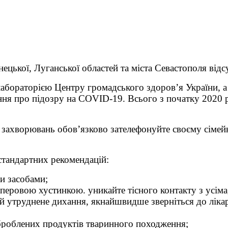
цької, Луганської областей та міста Севастополя відсу
абораторією Центру громадського здоров’я України, а
ння про підозру на COVID-19. Всього з початку 2020 
захворювань обов’язково зателефонуйте своєму сімейн
стандартних рекомендацій:
и засобами;
аперовою хустинкою. уникайте тісного контакту з усіма
 й утруднене дихання, якнайшвидше зверніться до ліка
броблених продуктів тваринного походження;