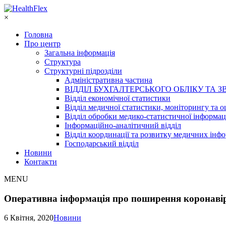
×
Головна
Про центр
Загальна інформація
Структура
Структурні підрозділи
Адміністративна частина
ВІДДІЛ БУХГАЛТЕРСЬКОГО ОБЛІКУ ТА З
Відділ економічної статистики
Відділ медичної статистики, моніторингу та о
Відділ обробки медико-статистичної інформац
Інформаційно-аналітичний відділ
Відділ координації та розвитку медичних інф
Господарський відділ
Новини
Контакти
MENU
Оперативна інформація про поширення коронавір
6 Квітня, 2020
Новини