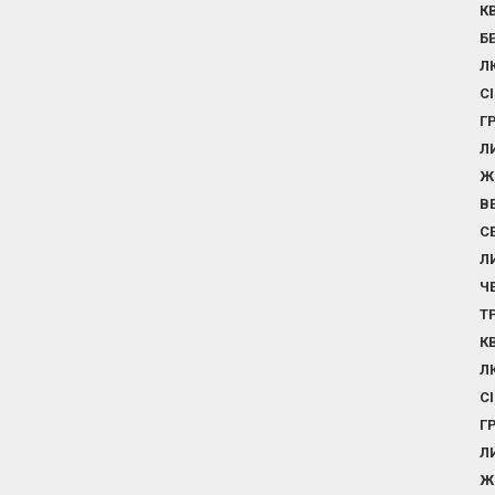
К
Б
Л
С
Г
Л
Ж
В
С
Л
Ч
Т
К
Л
С
Г
Л
Ж