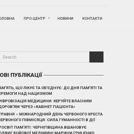
ОЛОВНА
ПРО ЦЕНТР
НОВИНИ
КОНТАКТИ
ОВІ ПУБЛІКАЦІЇ
АМ’ЯТЬ, ЩО ЛІКУЄ ТА ОБ’ЄДНУЄ: ДО ДНЯ ПАМ’ЯТІ ТА
ЕРЕМОГИ НАД НАЦИЗМОМ
ИФРОВІЗАЦІЯ МЕДИЦИНИ: КЕРУЙТЕ ВЛАСНИМ
ДОРОВ’ЯМ ЧЕРЕЗ «КАБІНЕТ ПАЦІЄНТА»
 ТРАВНЯ – МІЖНАРОДНИЙ ДЕНЬ ЧЕРВОНОГО ХРЕСТА
 ЧЕРВОНОГО ПІВМІСЯЦЯ: СИЛА ГУМАННОСТІ В ДІЇ
РОСВІТ ПАМ’ЯТІ: ЧЕРНІГІВЩИНА ВШАНОВУЄ
ОДВИГ БОЙОВОЇ МЕДИКИНІ МАРИНИ ГРИЦЕНКО