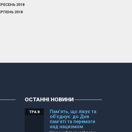
ЕРЕСЕНЬ 2018
ЕРПЕНЬ 2018
ОСТАННІ НОВИНИ
Пам’ять, що лікує та
ТРА 8
об’єднує: до Дня
пам’яті та перемоги
над нацизмом