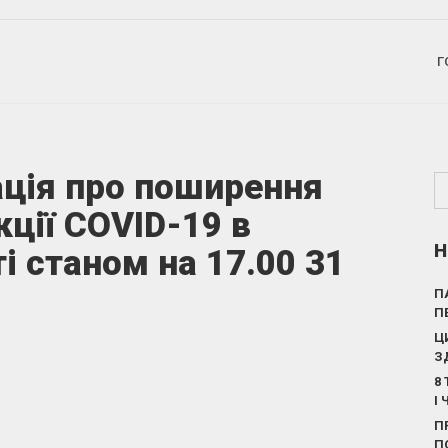
Г
ція про поширення
кції COVID-19 в
Н
і станом на 17.00 31
П
П
Ц
З
8
І
П
П