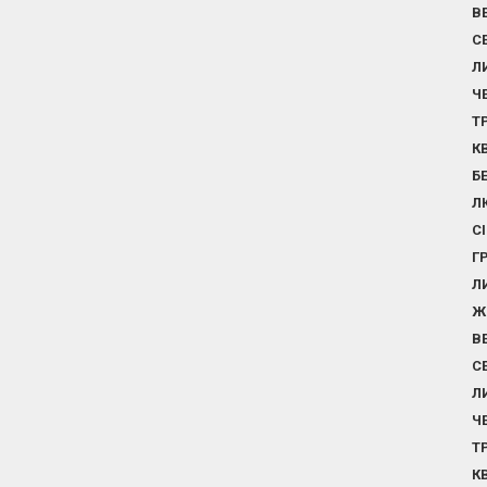
В
С
Л
Ч
Т
К
Б
Л
С
Г
Л
Ж
В
С
Л
Ч
Т
К