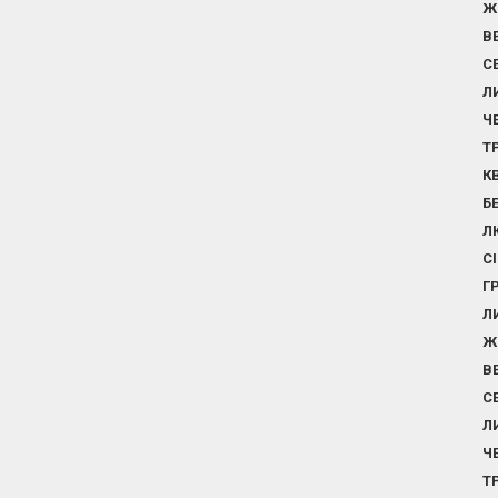
Ж
В
С
Л
Ч
Т
К
Б
Л
С
Г
Л
Ж
В
С
Л
Ч
Т