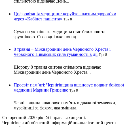
спільнотою відзначає День...
Цифровізація медицини: керуйте власним здоров’ям
через «Кабінет пацієнта»
Тра 8
Сучасна українська медицина стає ближчою та
зручнішою. Сьогодні вже понад...
8 травня – Міжнародний день Червоного Хреста і
Червоного Півмісяця: сила гуманності в дії
Тра 8
Щороку 8 травня світова спільнота відзначає
Міжнародний день Червоного Хреста...
Просвіт пам’яті: Чернігівщина вшановує подвиг бойової
медикині Марини Гриценко
Тра 8
Чернігівщина вшановує пам’ять відважної землячки,
музейниці за фахом, яка змінила...
Створенний 2020 рік. Усі права захищенні.
Чернігівський обласний інформаційно-аналітичний центр