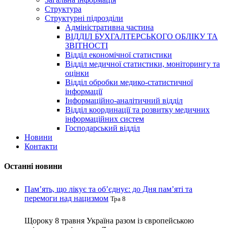
Структура
Структурні підрозділи
Адміністративна частина
ВІДДІЛ БУХГАЛТЕРСЬКОГО ОБЛІКУ ТА
ЗВІТНОСТІ
Відділ економічної статистики
Відділ медичної статистики, моніторингу та
оцінки
Відділ обробки медико-статистичної
інформації
Інформаційно-аналітичний відділ
Відділ координації та розвитку медичних
інформаційних систем
Господарський відділ
Новини
Контакти
Останні новини
Пам’ять, що лікує та об’єднує: до Дня пам’яті та
перемоги над нацизмом
Тра 8
Щороку 8 травня Україна разом із європейською