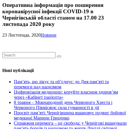
Оперативна інформація про поширення
коронавірусної інфекції COVID-19 в
Чернігівській області станом на 17.00 23
листопада 2020 року
23 Листопада, 2020
Новини
Нові публікації
Пам’ять, що лікує та об’єднує: до Дня пам’яті та
перемоги над нацизмом
Цифровізація медицини: керуйте власним здоров’ям
через «Кабінет пацієнта»
8 травня – Міжнародний день Червоного Хреста і
Червоного Півмісяця: сила гуманності в дії
Просвіт пам’яті: Чернігівщина вшановує подвиг бойової
медикині Марини Гриценко
Справжня перемога – це свобода: у Чернігові вшанували
пам’ять борців із нацизмом та жертв Другої світової