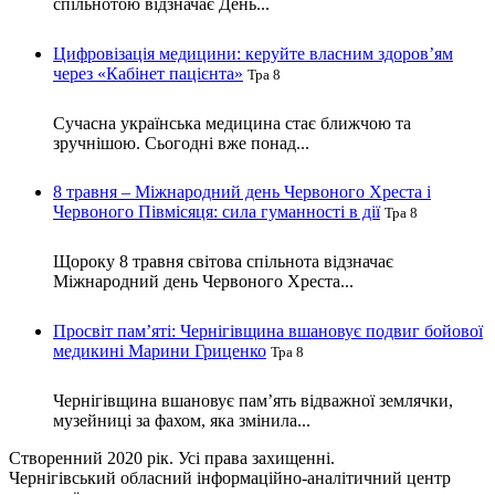
спільнотою відзначає День...
Цифровізація медицини: керуйте власним здоров’ям
через «Кабінет пацієнта»
Тра 8
Сучасна українська медицина стає ближчою та
зручнішою. Сьогодні вже понад...
8 травня – Міжнародний день Червоного Хреста і
Червоного Півмісяця: сила гуманності в дії
Тра 8
Щороку 8 травня світова спільнота відзначає
Міжнародний день Червоного Хреста...
Просвіт пам’яті: Чернігівщина вшановує подвиг бойової
медикині Марини Гриценко
Тра 8
Чернігівщина вшановує пам’ять відважної землячки,
музейниці за фахом, яка змінила...
Створенний 2020 рік. Усі права захищенні.
Чернігівський обласний інформаційно-аналітичний центр