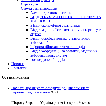
Структура
Структурні підрозділи
Адміністративна частина
ВІДДІЛ БУХГАЛТЕРСЬКОГО ОБЛІКУ ТА
ЗВІТНОСТІ
Відділ економічної статистики
Відділ медичної статистики, моніторингу та
оцінки
Відділ обробки медико-статистичної
інформації
Інформаційно-аналітичний відділ
Відділ координації та розвитку медичних
інформаційних систем
Господарський відділ
Новини
Контакти
Останні новини
Пам’ять, що лікує та об’єднує: до Дня пам’яті та
перемоги над нацизмом
Тра 8
Щороку 8 травня Україна разом із європейською