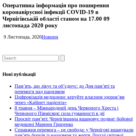
Оперативна інформація про поширення
коронавірусної інфекції COVID-19 в
Чернігівській області станом на 17.00 09
листопада 2020 року
9 Листопада, 2020
Новини
Нові публікації
Пам’ять, що лікує та об’єднує: до Дня пам’яті та
перемоги над нацизмом
Цифровізація медицини: керуйте власним здоров’ям
через «Кабінет пацієнта»
8 травня – Міжнародний день Червоного Хреста і
Червоного Півмісяця: сила гуманності в дії
Просвіт пам’яті: Чернігівщина вшановує подвиг бойової
медикині Марини Гриценко
Справжня перемога – це свобода: у Чернігові вшанували
пам’ять борців із нацизмом та жертв Другої світової