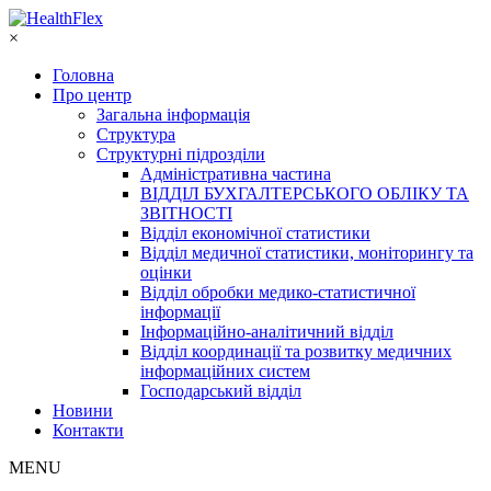
×
Головна
Про центр
Загальна інформація
Структура
Структурні підрозділи
Адміністративна частина
ВІДДІЛ БУХГАЛТЕРСЬКОГО ОБЛІКУ ТА
ЗВІТНОСТІ
Відділ економічної статистики
Відділ медичної статистики, моніторингу та
оцінки
Відділ обробки медико-статистичної
інформації
Інформаційно-аналітичний відділ
Відділ координації та розвитку медичних
інформаційних систем
Господарський відділ
Новини
Контакти
MENU