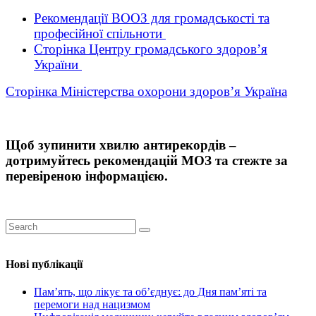
Рекомендації ВООЗ для громадськості та
професійної спільноти
Сторінка Центру громадського здоров’я
України
Сторінка Міністерства охорони здоров’я Україна
Щоб зупинити хвилю антирекордів –
дотримуйтесь рекомендацій МОЗ та стежте за
перевіреною інформацією.
Нові публікації
Пам’ять, що лікує та об’єднує: до Дня пам’яті та
перемоги над нацизмом