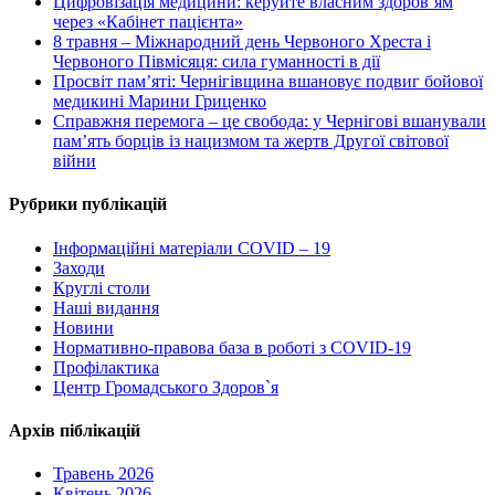
Цифровізація медицини: керуйте власним здоров’ям
через «Кабінет пацієнта»
8 травня – Міжнародний день Червоного Хреста і
Червоного Півмісяця: сила гуманності в дії
Просвіт пам’яті: Чернігівщина вшановує подвиг бойової
медикині Марини Гриценко
Справжня перемога – це свобода: у Чернігові вшанували
пам’ять борців із нацизмом та жертв Другої світової
війни
Рубрики публікацій
Інформаційні матеріали COVID – 19
Заходи
Круглі столи
Наші видання
Новини
Нормативно-правова база в роботі з COVID-19
Профілактика
Центр Громадського Здоров`я
Архів піблікацій
Травень 2026
Квітень 2026