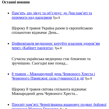
Останні новини
Пам’ять, що лікує та об’єднує: до Дня пам’яті та
перемоги над нацизмом
Тра 8
Щороку 8 травня Україна разом із європейською
спільнотою відзначає День...
Цифровізація медицини: керуйте власним здоров’ям
через «Кабінет пацієнта»
Тра 8
Сучасна українська медицина стає ближчою та
зручнішою. Сьогодні вже понад...
8 травня – Міжнародний день Червоного Хреста і
Червоного Півмісяця: сила гуманності в дії
Тра 8
Щороку 8 травня світова спільнота відзначає
Міжнародний день Червоного Хреста...
Просвіт пам’яті: Чернігівщина вшановує подвиг бойової
медикині Марини Гриценко