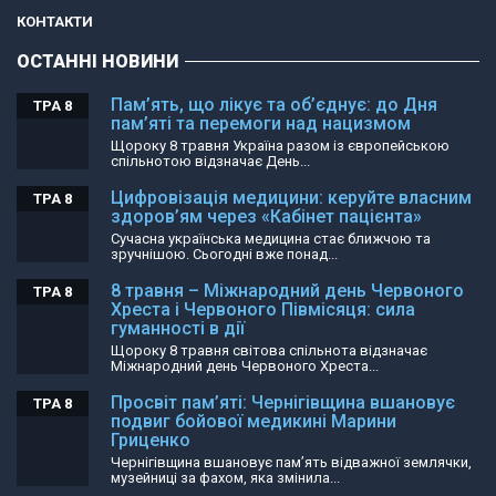
КОНТАКТИ
ОСТАННІ НОВИНИ
Пам’ять, що лікує та об’єднує: до Дня
ТРА 8
пам’яті та перемоги над нацизмом
Щороку 8 травня Україна разом із європейською
спільнотою відзначає День...
Цифровізація медицини: керуйте власним
ТРА 8
здоров’ям через «Кабінет пацієнта»
Сучасна українська медицина стає ближчою та
зручнішою. Сьогодні вже понад...
8 травня – Міжнародний день Червоного
ТРА 8
Хреста і Червоного Півмісяця: сила
гуманності в дії
Щороку 8 травня світова спільнота відзначає
Міжнародний день Червоного Хреста...
Просвіт пам’яті: Чернігівщина вшановує
ТРА 8
подвиг бойової медикині Марини
Гриценко
Чернігівщина вшановує пам’ять відважної землячки,
музейниці за фахом, яка змінила...