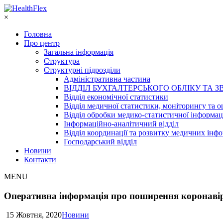
×
Головна
Про центр
Загальна інформація
Структура
Структурні підрозділи
Адміністративна частина
ВІДДІЛ БУХГАЛТЕРСЬКОГО ОБЛІКУ ТА З
Відділ економічної статистики
Відділ медичної статистики, моніторингу та о
Відділ обробки медико-статистичної інформац
Інформаційно-аналітичний відділ
Відділ координації та розвитку медичних інф
Господарський відділ
Новини
Контакти
MENU
Оперативна інформація про поширення коронавір
15 Жовтня, 2020
Новини