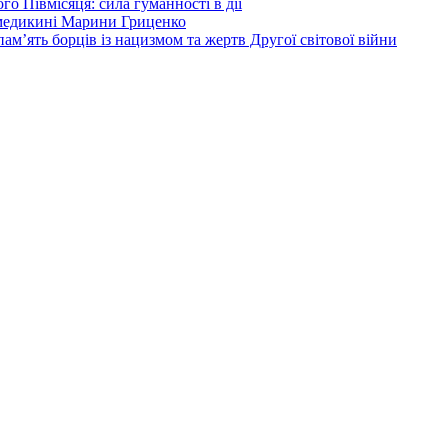
о Півмісяця: сила гуманності в дії
 медикині Марини Гриценко
ам’ять борців із нацизмом та жертв Другої світової війни