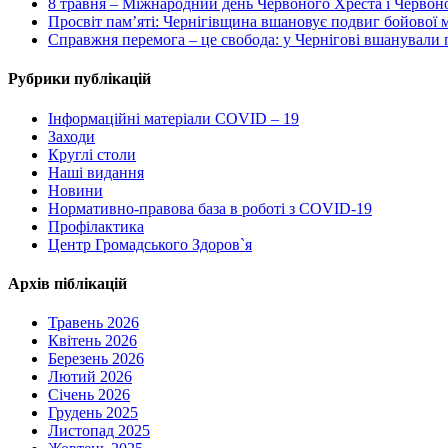
8 травня – Міжнародний день Червоного Хреста і Червоног
Просвіт пам’яті: Чернігівщина вшановує подвиг бойової
Справжня перемога – це свобода: у Чернігові вшанували п
Рубрики публікацій
Інформаційні матеріали COVID – 19
Заходи
Круглі столи
Наші видання
Новини
Нормативно-правова база в роботі з COVID-19
Профілактика
Центр Громадського Здоров`я
Архів піблікацій
Травень 2026
Квітень 2026
Березень 2026
Лютий 2026
Січень 2026
Грудень 2025
Листопад 2025