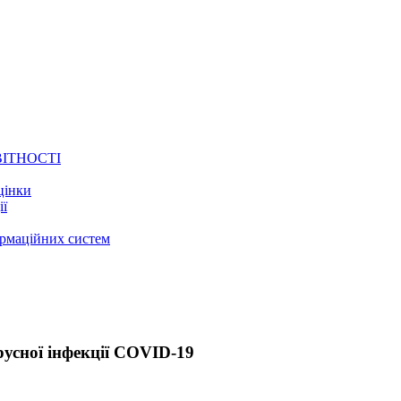
ВІТНОСТІ
цінки
ії
ормаційних систем
усної інфекції COVID-19