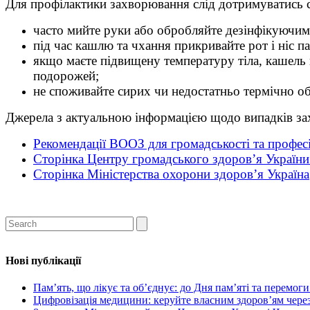
Для профілактики захворювання слід дотримуватись 
часто мийте руки або обробляйте дезінфікуючим
під час кашлю та чхання прикривайте рот і ніс п
якщо маєте підвищену температуру тіла, кашель
подорожей;
не споживайте сирих чи недостатньо термічно о
Джерела з актуальною інформацією щодо випадків з
Рекомендації ВООЗ для громадськості та профес
Сторінка Центру громадського здоров’я Україн
Сторінка Міністерства охорони здоров’я Україна
Нові публікації
Пам’ять, що лікує та об’єднує: до Дня пам’яті та перемог
Цифровізація медицини: керуйте власним здоров’ям через