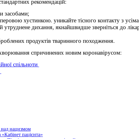
стандартних рекомендацій:
и засобами;
аперовою хустинкою. уникайте тісного контакту з усіма
 й утруднене дихання, якнайшвидше зверніться до ліка
броблених продуктів тваринного походження.
ахворювання спричинених новим коронавірусом:
ійної спільноти
и
и над нацизмом
 «Кабінет пацієнта»