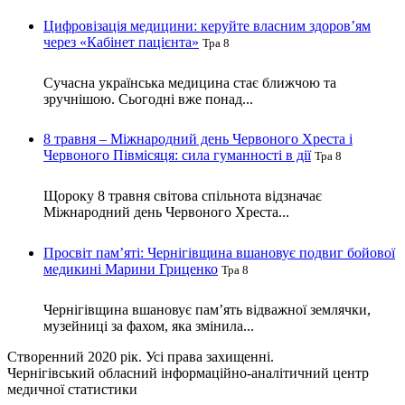
Цифровізація медицини: керуйте власним здоров’ям
через «Кабінет пацієнта»
Тра 8
Сучасна українська медицина стає ближчою та
зручнішою. Сьогодні вже понад...
8 травня – Міжнародний день Червоного Хреста і
Червоного Півмісяця: сила гуманності в дії
Тра 8
Щороку 8 травня світова спільнота відзначає
Міжнародний день Червоного Хреста...
Просвіт пам’яті: Чернігівщина вшановує подвиг бойової
медикині Марини Гриценко
Тра 8
Чернігівщина вшановує пам’ять відважної землячки,
музейниці за фахом, яка змінила...
Створенний 2020 рік. Усі права захищенні.
Чернігівський обласний інформаційно-аналітичний центр
медичної статистики