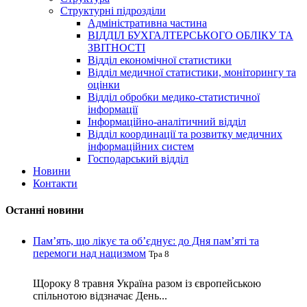
Структурні підрозділи
Адміністративна частина
ВІДДІЛ БУХГАЛТЕРСЬКОГО ОБЛІКУ ТА
ЗВІТНОСТІ
Відділ економічної статистики
Відділ медичної статистики, моніторингу та
оцінки
Відділ обробки медико-статистичної
інформації
Інформаційно-аналітичний відділ
Відділ координації та розвитку медичних
інформаційних систем
Господарський відділ
Новини
Контакти
Останні новини
Пам’ять, що лікує та об’єднує: до Дня пам’яті та
перемоги над нацизмом
Тра 8
Щороку 8 травня Україна разом із європейською
спільнотою відзначає День...