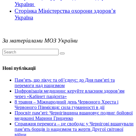
України
Сторінка Міністерства охорони здоров’я
Україна
За матеріалами МОЗ України
Нові публікації
Пам’ять, що лікує та об’єднує: до Дня пам’яті та
перемоги над нацизмом
Цифровізація медицини: керуйте власним здоров’ям
через «Кабінет пацієнта»
8 травня – Міжнародний день Червоного Хреста і
Червоного Півмісяця: сила гуманності в дії
Просвіт пам’яті: Чернігівщина вшановує подвиг бойової
медикині Марини Гриценко
Справжня перемога – це свобода: у Чернігові вшанували
пам’ять борців із нацизмом та жертв Другої світової
війни