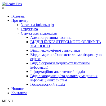
×
Головна
Про центр
Загальна інформація
Структура
Структурні підрозділи
Адміністративна частина
ВІДДІЛ БУХГАЛТЕРСЬКОГО ОБЛІКУ ТА
ЗВІТНОСТІ
Відділ економічної статистики
Відділ медичної статистики, моніторингу та
оцінки
Відділ обробки медико-статистичної
інформації
Інформаційно-аналітичний відділ
Відділ координації та розвитку медичних
інформаційних систем
Господарський відділ
Новини
Контакти
MENU