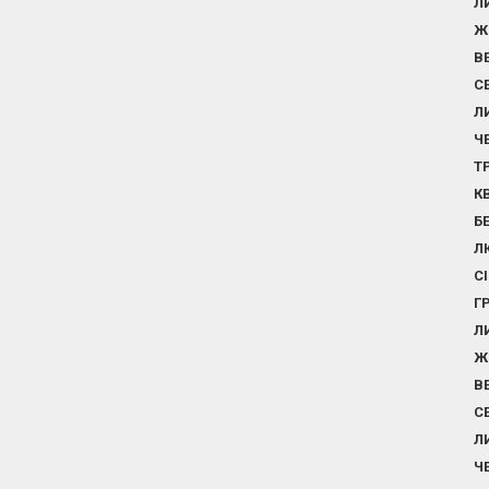
Л
Ж
В
С
Л
Ч
Т
К
Б
Л
С
Г
Л
Ж
В
С
Л
Ч