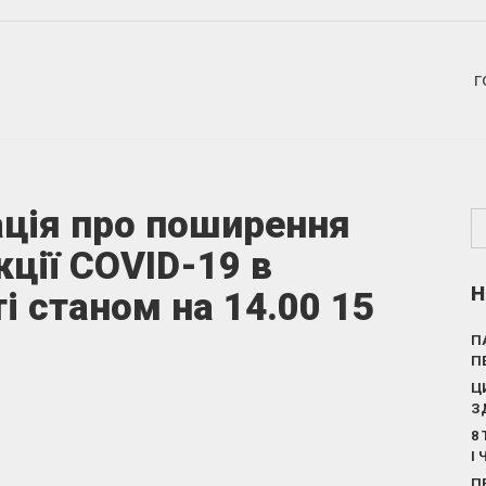
Г
ція про поширення
кції COVID-19 в
Н
і станом на 14.00 15
П
П
Ц
З
8
І
П