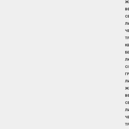
Ж
В
С
Л
Ч
Т
К
Б
Л
С
Г
Л
Ж
В
С
Л
Ч
Т